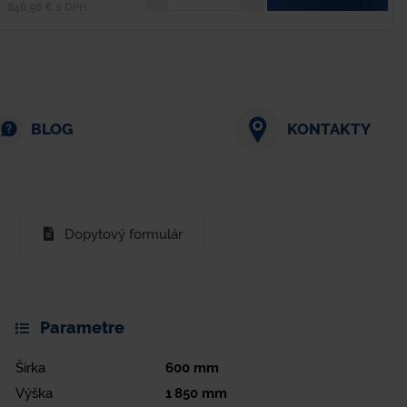
646,98 € s DPH
BLOG
KONTAKTY
Dopytový formulár
Parametre
Šírka
600
mm
Výška
1 850
mm