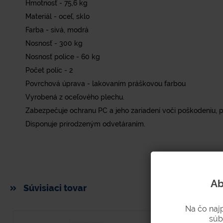
Hmotnosť - 75,6 kg
Materiál - oceľ, sklo
Farba - sivá, modrá
Nosnosť - 300 kg
Nosnosť police - 60 kg
Počet políc - 2
Povrchová úprava - lakovaním práškovou farbou
Vyrobená z oceľového plechu.
Zabezpečuje ochranu PC a jeho zariadení voči poškodeniu, p
Disponuje prirodzeným odvetáraním.
Ab
Súvisiaci tovar
Na čo naj
súb