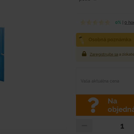
0%
|
0 ho
Osobná poznámka
Zaregistrujte sa
a získat
Vaša aktuálna cena
Na
objedn