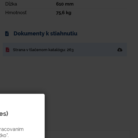
Dĺžka
610
mm
Hmotnosť
75,6
kg
Dokumenty k stiahnutiu
Strana v tlačenom katalógu: 263
es)
pracovaním
ko".