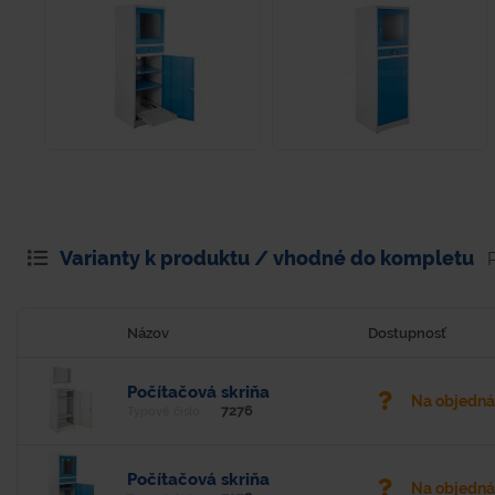
Varianty k produktu / vhodné do kompletu
Názov
Dostupnosť
Počítačová skriňa
Na objedn
7276
Typové číslo
Počítačová skriňa
Na objedn