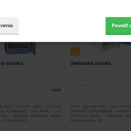
venia
Povoliť 
ná skrinka
Dielenská skrinka
Typové číslo
Hodnotenie
6786
mm Šírka - 400 mm Výška - 1000 mm
Dĺžka - 500 mm Šírka - 500 mm Vý
,4 kg Materiál - oceľ Farba - sivá
Hmotnosť - 36 kg Materiál - oceľ Far
rava - lakovaná práškovou farbou
Povrchová úprava - lakovaná prá
- 20 kg Nosnosť -...
Nosnosť police - 20...