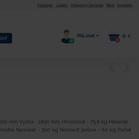
Katalogy
Letáky
Dopytový formulár
Blog
Kontakty
0
Môj účet
€
DAŤ
0
0
 600 mm Výška - 1850 mm Hmotnosť - 75,6 kg Materiál -
, modrá Nosnosť - 300 kg Nosnosť police - 60 kg Počet