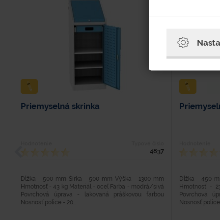
Nasta
Priemyselná skrinka
Priemysel
Hodnotenie
Typové číslo
Hodnotenie
4837
Dĺžka - 500 mm Šírka - 500 mm Výška - 1300 mm
Dĺžka - 450 
Hmotnosť - 43 kg Materiál - oceľ Farba - modrá/sivá
Hmotnosť - 23
Povrchová úprava - lakovaná práškovou farbou
Povrchová úp
Nosnosť police - 20...
Nosnosť police 