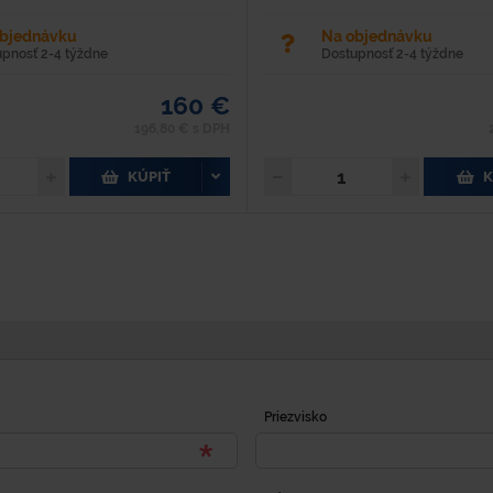
objednávku
Na objednávku
upnosť 2-4 týždne
Dostupnosť 2-4 týždne
160 €
196,80 € s DPH
KÚPIŤ
K
Priezvisko