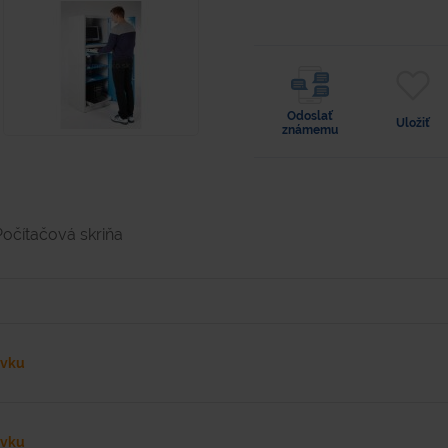
Odoslať
Uložiť
známemu
Počítačová skriňa
ávku
ávku