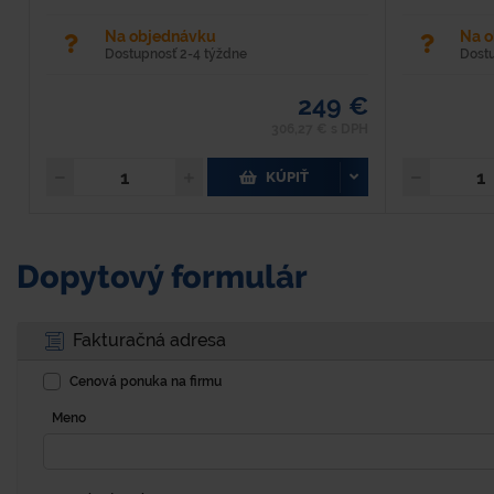
Na objednávku
Na 
Dostupnosť 2-4 týždne
Dost
249 €
306,27 € s DPH
KÚPIŤ
Dopytový formulár
Fakturačná adresa
Cenová ponuka na firmu
Meno