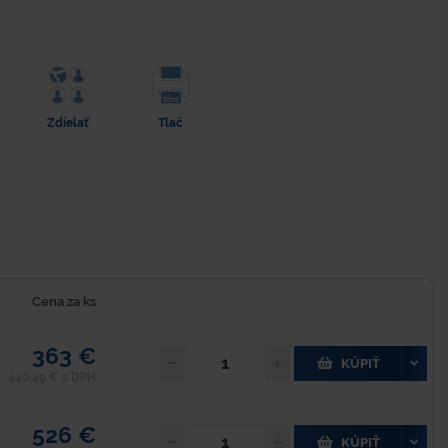
Zdielať
Tlač
Cena za ks
363 €
KÚPIŤ
446,49 € s DPH
526 €
KÚPIŤ