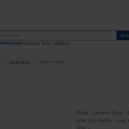
HLA
hladávanejšie:
ohrievač
,
kuka
,
kontajner
,
e
Skrinky na PC
Počítačová skriňa
Dĺžka - 610 mm Šírka -
oceľ, sklo Farba - sivá
políc -...