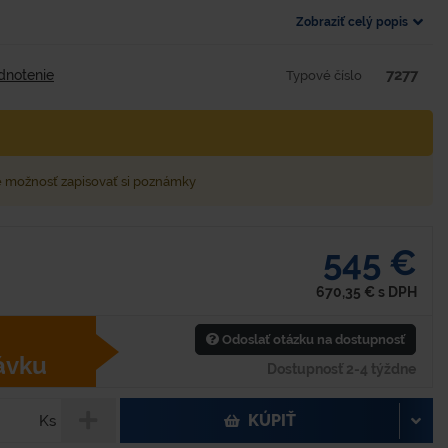
Zobraziť celý popis
7277
dnotenie
Typové číslo
e možnosť zapisovať si poznámky
545 €
670,35
€
s DPH
Odoslať otázku na dostupnosť
ávku
Dostupnosť 2-4 týždne
KÚPIŤ
Ks