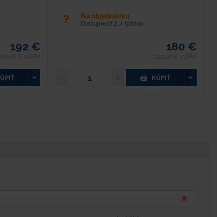
Na objednávku
Dostupnosť 2-4 týždne
192 €
180 €
236,16 € s DPH
221,40 € s DPH
ÚPIŤ
KÚPIŤ