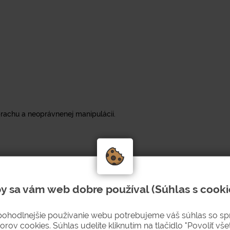
rachu a neoprávnenej manipulácii.
y sa vám web dobre používal (Súhlas s cooki
pohodlnejšie používanie webu potrebujeme váš súhlas so s
orov cookies. Súhlas udelíte kliknutím na tlačidlo "Povoliť všet