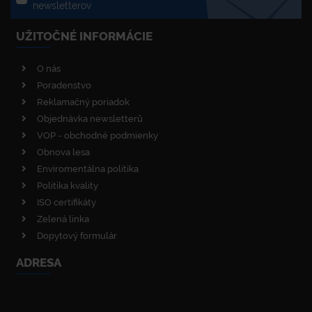
newsletterov
UŽITOČNÉ INFORMÁCIE
O nás
Poradenstvo
Reklamačný poriadok
Objednávka newsletterů
VOP - obchodné podmienky
Obnova lesa
Enviromentálna politika
Politika kvality
ISO certifikáty
Zelená linka
Dopytový formulár
ADRESA