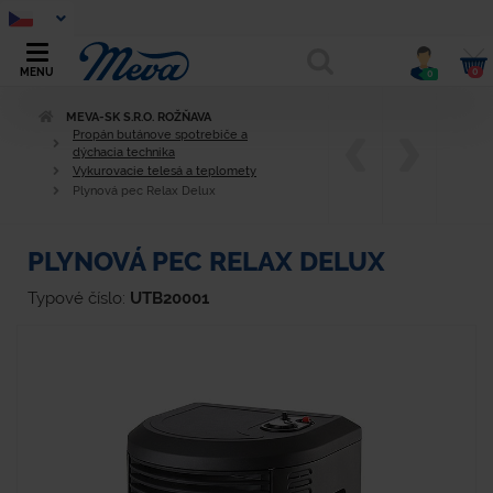
0
MENU
0
MEVA-SK S.R.O. ROŽŇAVA
Propán butánove spotrebiče a
dýchacia technika
Vykurovacie telesá a teplomety
Plynová pec Relax Delux
PLYNOVÁ PEC RELAX DELUX
Typové číslo:
UTB20001