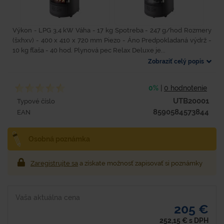
Výkon - LPG 3,4 kW Váha - 17 kg Spotreba - 247 g/hod Rozmery
(šxhxv) - 400 x 410 x 720 mm Piezo - Áno Predpokladaná výdrž -
10 kg fľaša - 40 hod. Plynová pec Relax Deluxe je...
Zobraziť celý popis
0%
|
0 hodnotenie
UTB20001
Typové číslo
8590584573844
EAN
Osobná poznámka
Zaregistrujte sa
a získate možnosť zapisovať si poznámky
Vaša aktuálna cena
205 €
252,15
€
s DPH