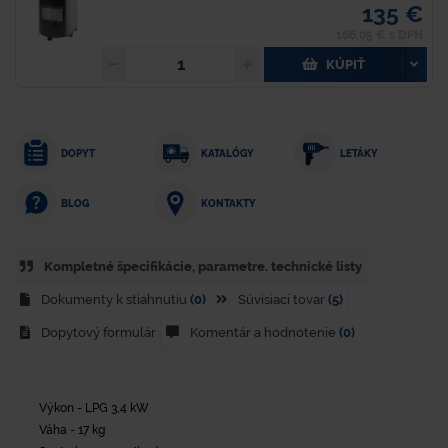
135 €
166,05 € s DPH
KÚPIŤ
DOPYT
KATALÓGY
LETÁKY
KONTAKTY
BLOG
Kompletné špecifikácie, parametre. technické listy
Dokumenty k stiahnutiu
(0)
Súvisiaci tovar
(5)
Dopytový formulár
Komentár a hodnotenie
(0)
Výkon - LPG 3,4 kW
Váha - 17 kg