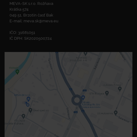
MEVA-SK s.r.o. Rožňava
Krátka 574
049 51, Brzotín časť Bak
E-mail:
meva.sk@meva.eu
IČO: 31681051
IČ DPH: SK2020500724