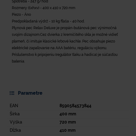
Spotreba - 247 g/hod
Rozmery (šxhxv) - 400 x 410 x 720 mm
Piezo - Áno
Predpokladaná výdrž - 10 kg fľaša - 40 hod.
Plynová pec Relax Deluxe je propán-butánová pec výnimočná
svojím dizajnom.Cez dvierka z kremičitého skla je možné vidieť
plameň, či imituje klasické krbové kachle. Pec obsahuje piezo
elektrické zapaľovanie na AAA batériu, reguláciu výkonu.
Príslušenstvo k pripojeniu (regulátor tlaku a hadica) je súčasťou
balenia.
Parametre
EAN
8590584573844
Šírka
400
mm
Výška
720
mm
Dĺžka
410
mm