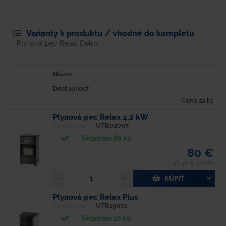
Varianty k produktu / vhodné do kompletu
Plynová pec Relax Delux
Názov
Dostupnosť
Cena za ks
Plynová pec Relax 4,2 kW
UTB02007
Typové číslo
Skladom 80 ks
80 €
98,40 € s DPH
KÚPIŤ
Plynová pec Relax Plus
UTB15001
Typové číslo
Skladom 10 ks