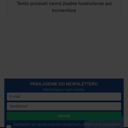
Tento produkt nemá žiadne hodnotenie ani
komentáre
PRIHLÁSENIE DO NEWSLETTERU
Nenechajte si újsť novinky
Odoslať
Súhlasím so spracovaním osobných údajov pre zasielanie