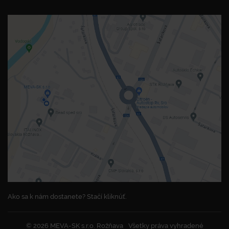
Ako sa k nám dostanete? Stačí kliknúť.
© 2026 MEVA-SK s.r.o. Rožňava
Všetky práva vyhradené