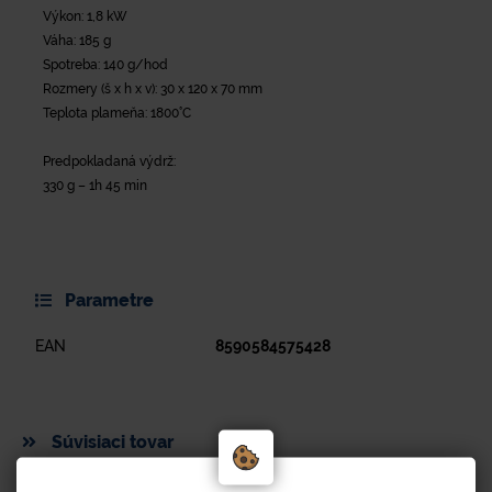
Výkon: 1,8 kW
Váha: 185 g
Spotreba: 140 g/hod
Rozmery (š x h x v): 30 x 120 x 70 mm
Teplota plameňa: 1800°C
Predpokladaná výdrž:
330 g – 1h 45 min
Parametre
EAN
8590584575428
Súvisiaci tovar