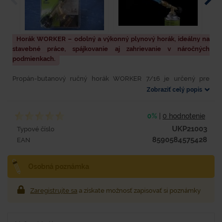
Horák WORKER – odolný a výkonný plynový horák, ideálny na
stavebné práce, spájkovanie aj zahrievanie v náročných
podmienkach.
Propán-butanový ručný horák WORKER 7/16 je určený pre
domácich majstrov, drobných remeselníkov, modelárov a pod. S
Zobraziť celý popis
horákom je možné vykonávať remeselné práce menšieho
rozsahu...
0%
|
0 hodnotenie
UKP21003
Typové číslo
8590584575428
EAN
Osobná poznámka
Zaregistrujte sa
a získate možnosť zapisovať si poznámky