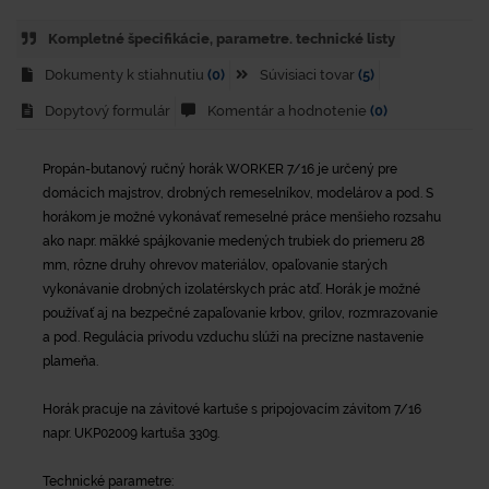
Kompletné špecifikácie, parametre. technické listy
Dokumenty k stiahnutiu
(0)
Súvisiaci tovar
(5)
Dopytový formulár
Komentár a hodnotenie
(0)
Propán-butanový ručný horák WORKER 7/16 je určený pre
domácich majstrov, drobných remeselníkov, modelárov a pod. S
horákom je možné vykonávať remeselné práce menšieho rozsahu
ako napr. mäkké spájkovanie medených trubiek do priemeru 28
mm, rôzne druhy ohrevov materiálov, opaľovanie starých
vykonávanie drobných izolatérskych prác atď. Horák je možné
používať aj na bezpečné zapaľovanie krbov, grilov, rozmrazovanie
a pod. Regulácia prívodu vzduchu slúži na precízne nastavenie
plameňa.
Horák pracuje na závitové kartuše s pripojovacím závitom 7/16
napr. UKP02009 kartuša 330g.
Technické parametre: