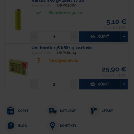
Kartuš 330 g- závit 7/16´´
UKP02009
Typové číslo
Skladom 1230 ks
5,10 €
6,27 € s DPH
KÚPIŤ
Uni horák 1,6 kW+ 4 kartuše
UKP18004
Typové číslo
Na objednávku
25,90 €
31,86 € s DPH
KÚPIŤ
DOPYT
KATALÓGY
LETÁKY
KONTAKTY
BLOG