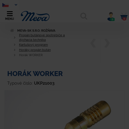
0
MENU
0
MEVA-SK S.R.O. ROŽŇAVA
Propán butánove spotrebiče a
dýchacia technika
Kartušový program
Horáky propán bután
Horák WORKER
HORÁK WORKER
Typové číslo:
UKP21003