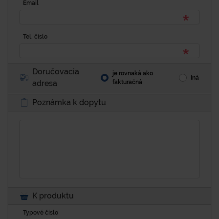
Email
Tel. číslo
Doručovacia
je rovnaká ako
Iná
adresa
fakturačná
Poznámka k dopytu
K produktu
Typové číslo