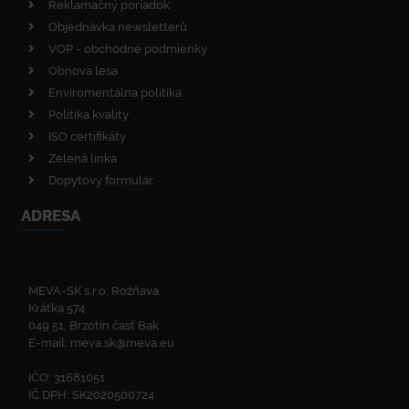
Reklamačný poriadok
Objednávka newsletterů
VOP - obchodné podmienky
Obnova lesa
Enviromentálna politika
Politika kvality
ISO certifikáty
Zelená linka
Dopytový formulár
ADRESA
MEVA-SK s.r.o. Rožňava
Krátka 574
049 51, Brzotín časť Bak
E-mail:
meva.sk@meva.eu
IČO: 31681051
IČ DPH: SK2020500724