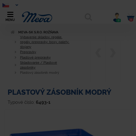
0
MENU
0
MEVA-SK S.R.O. ROŽŇAVA
Vybavenie skladov, regále,
regály, prepravky, boxy, palety,
stojany
Prepravky
Plastové prepravky
Skladovanie / Plastové
zásobníky
Plastový zásobník modrý
PLASTOVÝ ZÁSOBNÍK MODRÝ
Typové číslo:
6493-1