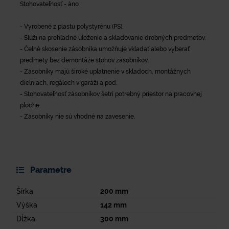
Stohovateľnosť - áno
- Vyrobené z plastu polystyrénu (PS).
- Slúži na prehľadné uloženie a skladovanie drobných predmetov.
- Čelné skosenie zásobníka umožňuje vkladať alebo vyberať
predmety bez demontáže stohov zásobníkov.
- Zásobníky majú široké uplatnenie v skladoch, montážnych
dielniach, regáloch v garáži a pod.
- Stohovateľnosť zásobníkov šetrí potrebný priestor na pracovnej
ploche.
- Zásobníky nie sú vhodné na zavesenie.
Parametre
Šírka
200
mm
Výška
142
mm
Dĺžka
300
mm