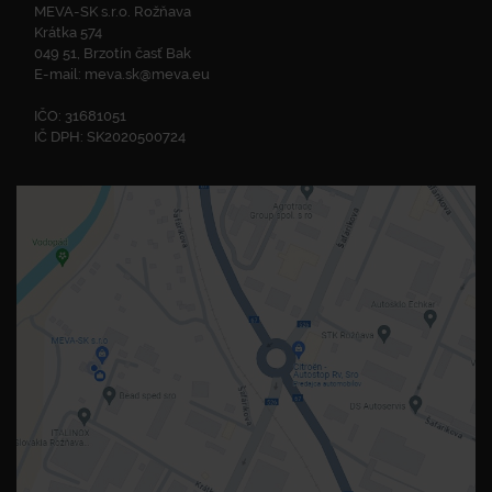
MEVA-SK s.r.o. Rožňava
Krátka 574
049 51, Brzotín časť Bak
E-mail:
meva.sk@meva.eu
IČO: 31681051
IČ DPH: SK2020500724