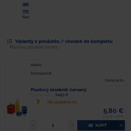
Tlač
Varianty k produktu / vhodné do kompletu
Plastový zásobník modrý
Názov
Dostupnosť
Cena za ks
Plastový zásobník červený
6493-6
Typové číslo
Na objednávku
5,80 €
7,13 € s DPH
KÚPIŤ