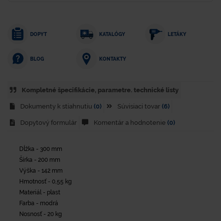
DOPYT
KATALÓGY
LETÁKY
KONTAKTY
BLOG
Kompletné špecifikácie, parametre. technické listy
Dokumenty k stiahnutiu
(0)
Súvisiaci tovar
(6)
Dopytový formulár
Komentár a hodnotenie
(0)
Dĺžka - 300 mm
Šírka - 200 mm
Výška - 142 mm
Hmotnosť - 0,55 kg
Materiál - plast
Farba - modrá
Nosnosť - 20 kg