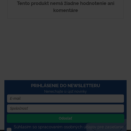
Tento produkt nemá žiadne hodnotenie ani
komentáre
PRIHLÁSENIE DO NEWSLETTERU
Nenechajte si újsť novinky
Odoslať
Súhlasím so spracovaním osobných údajov pre zasielanie