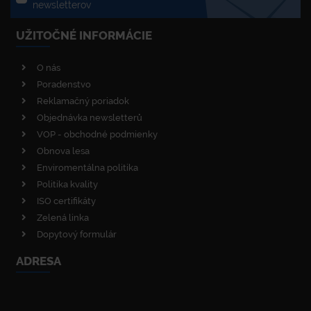
newsletterov
UŽITOČNÉ INFORMÁCIE
O nás
Poradenstvo
Reklamačný poriadok
Objednávka newsletterů
VOP - obchodné podmienky
Obnova lesa
Enviromentálna politika
Politika kvality
ISO certifikáty
Zelená linka
Dopytový formulár
ADRESA