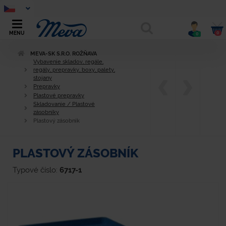
0
MENU
0
MEVA-SK S.R.O. ROŽŇAVA
Vybavenie skladov, regále,
regály, prepravky, boxy, palety,
stojany
Prepravky
Plastové prepravky
Skladovanie / Plastové
zásobníky
Plastový zásobník
PLASTOVÝ ZÁSOBNÍK
Typové číslo:
6717-1