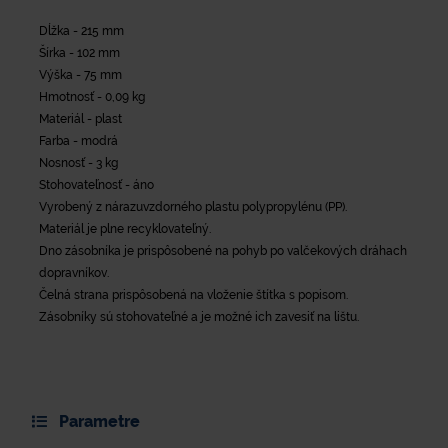
Dĺžka - 215 mm
Šírka - 102 mm
Výška - 75 mm
Hmotnosť - 0,09 kg
Materiál - plast
Farba - modrá
Nosnosť - 3 kg
Stohovateľnosť - áno
Vyrobený z nárazuvzdorného plastu polypropylénu (PP).
Materiál je plne recyklovateľný.
Dno zásobníka je prispôsobené na pohyb po valčekových dráhach
dopravníkov.
Čelná strana prispôsobená na vloženie štítka s popisom.
Zásobníky sú stohovateľné a je možné ich zavesiť na lištu.
Parametre