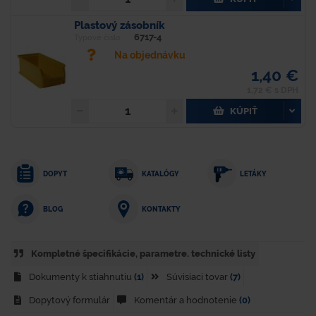
Plastový zásobník
6717-4
Typové číslo
Na objednávku
1,40 €
1,72 € s DPH
KÚPIŤ
DOPYT
KATALÓGY
LETÁKY
KONTAKTY
BLOG
Kompletné špecifikácie, parametre. technické listy
Dokumenty k stiahnutiu
(1)
Súvisiaci tovar
(7)
Dopytový formulár
Komentár a hodnotenie
(0)