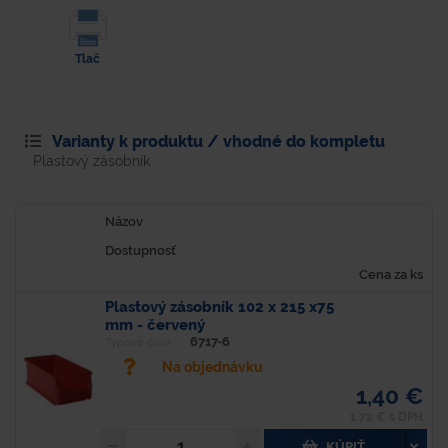
Tlač
Varianty k produktu / vhodné do kompletu
Plastový zásobník
Názov
Dostupnosť
Cena za ks
Plastový zásobník 102 x 215 x75
mm - červený
6717-6
Typové číslo
Na objednávku
1,40 €
1,72 € s DPH
KÚPIŤ