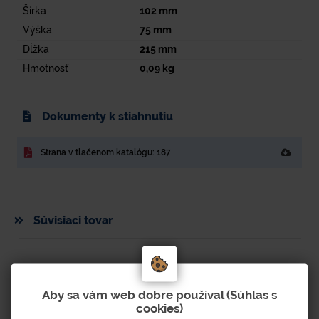
Šírka
102
mm
Výška
75
mm
Dĺžka
215
mm
Hmotnosť
0,09
kg
Dokumenty k stiahnutiu
Strana v tlačenom katalógu: 187
Súvisiaci tovar
Aby sa vám web dobre používal (Súhlas s
cookies)