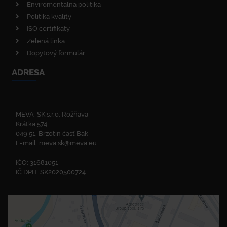
Enviromentálna politika
Politika kvality
ISO certifikáty
Zelená linka
Dopytový formulár
ADRESA
MEVA-SK s.r.o. Rožňava
Krátka 574
049 51, Brzotín časť Bak
E-mail:
meva.sk@meva.eu
IČO: 31681051
IČ DPH: SK2020500724