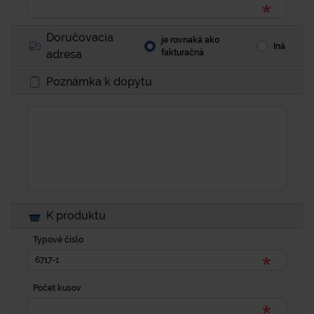
Doručovacia
je rovnaká ako
Iná
adresa
fakturačná
Poznámka k dopytu
K produktu
Typové číslo
Počet kusov