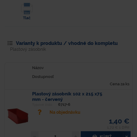
Tlač
Varianty k produktu / vhodné do kompletu
Plastový zásobník
Názov
Dostupnosť
Cena za ks
Plastový zásobník 102 x 215 x75
mm - červený
6717-6
Typové číslo
Na objednávku
1,40 €
1,72 € s DPH
KÚPIŤ