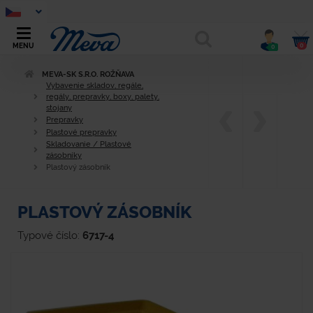
0
MENU
0
MEVA-SK S.R.O. ROŽŇAVA
Vybavenie skladov, regále,
regály, prepravky, boxy, palety,
stojany
Prepravky
Plastové prepravky
Skladovanie / Plastové
zásobníky
Plastový zásobník
PLASTOVÝ ZÁSOBNÍK
Typové číslo:
6717-4