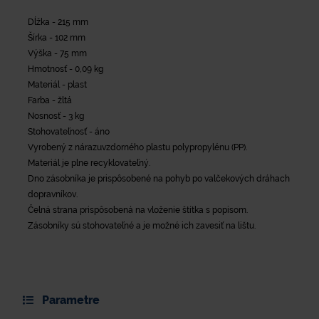
Dĺžka - 215 mm
Šírka - 102 mm
Výška - 75 mm
Hmotnosť - 0,09 kg
Materiál - plast
Farba - žltá
Nosnosť - 3 kg
Stohovateľnosť - áno
Vyrobený z nárazuvzdorného plastu polypropylénu (PP).
Materiál je plne recyklovateľný.
Dno zásobníka je prispôsobené na pohyb po valčekových dráhach
dopravníkov.
Čelná strana prispôsobená na vloženie štítka s popisom.
Zásobníky sú stohovateľné a je možné ich zavesiť na lištu.
Parametre