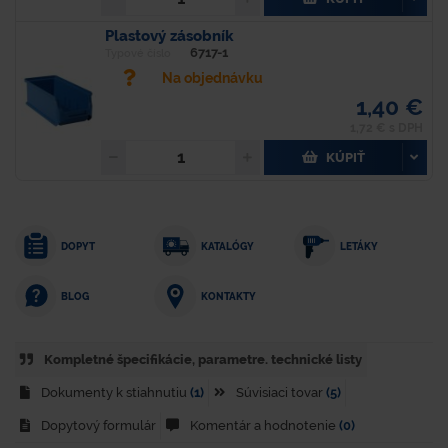
Plastový zásobník
6717-1
Typové číslo
Na objednávku
1,40 €
1,72 € s DPH
KÚPIŤ
DOPYT
KATALÓGY
LETÁKY
KONTAKTY
BLOG
Kompletné špecifikácie, parametre. technické listy
Dokumenty k stiahnutiu
(1)
Súvisiaci tovar
(5)
Dopytový formulár
Komentár a hodnotenie
(0)