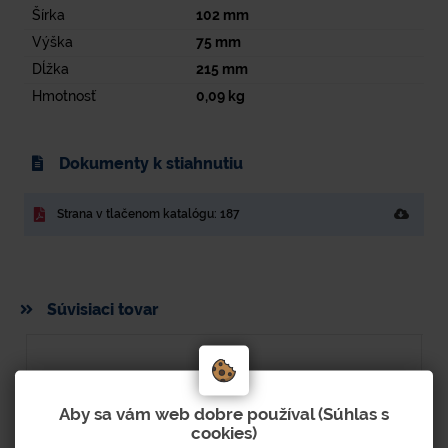
Šírka
102
mm
Výška
75
mm
Dĺžka
215
mm
Hmotnosť
0,09
kg
Dokumenty k stiahnutiu
Strana v tlačenom katalógu: 187
Súvisiaci tovar
Aby sa vám web dobre používal (Súhlas s
cookies)