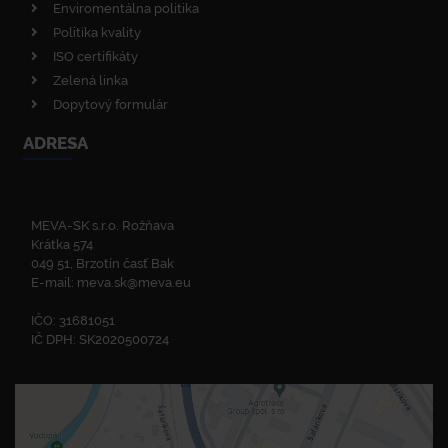
Enviromentálna politika
Politika kvality
ISO certifikáty
Zelená linka
Dopytový formulár
ADRESA
MEVA-SK s.r.o. Rožňava
Krátka 574
049 51, Brzotín časť Bak
E-mail:
meva.sk@meva.eu
IČO: 31681051
IČ DPH: SK2020500724