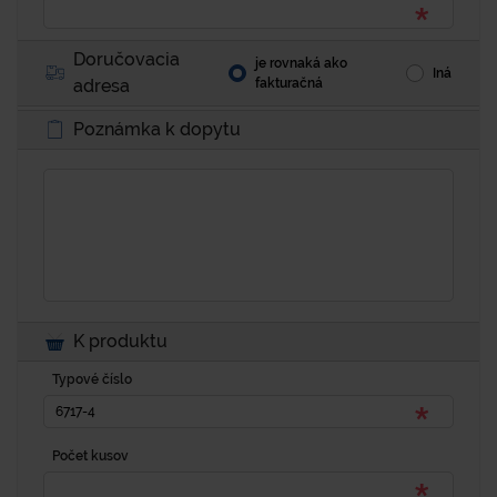
Doručovacia
je rovnaká ako
Iná
adresa
fakturačná
Poznámka k dopytu
K produktu
Typové číslo
Počet kusov