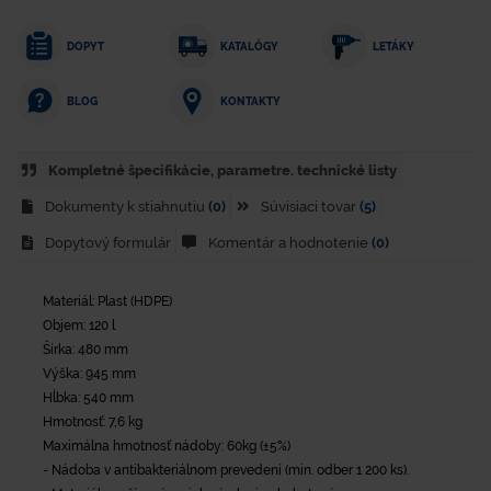
DOPYT
KATALÓGY
LETÁKY
KONTAKTY
BLOG
Kompletné špecifikácie, parametre. technické listy
Dokumenty k stiahnutiu
(0)
Súvisiaci tovar
(5)
Dopytový formulár
Komentár a hodnotenie
(0)
Materiál: Plast (HDPE)
Objem: 120 l
Šírka: 480 mm
Výška: 945 mm
Hĺbka: 540 mm
Hmotnosť: 7,6 kg
Maximálna hmotnosť nádoby: 60kg (±5%)
- Nádoba v antibakteriálnom prevedení (min. odber 1 200 ks).