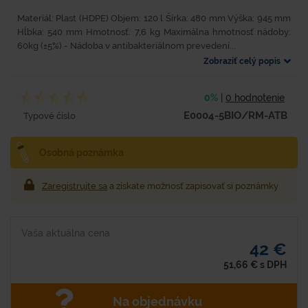
Materiál: Plast (HDPE) Objem: 120 l Šírka: 480 mm Výška: 945 mm
Hĺbka: 540 mm Hmotnosť: 7,6 kg Maximálna hmotnosť nádoby:
60kg (±5%) - Nádoba v antibakteriálnom prevedení...
Zobraziť celý popis
0%
|
0 hodnotenie
E0004-5BIO/RM-ATB
Typové číslo
Osobná poznámka
Zaregistrujte sa
a získate možnosť zapisovať si poznámky
Vaša aktuálna cena
42 €
51,66
€
s DPH
Na objednávku