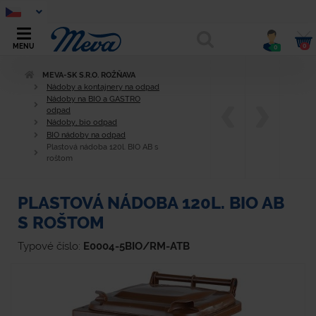
0
MENU
0
MEVA-SK S.R.O. ROŽŇAVA
Nádoby a kontajnery na odpad
Nádoby na BIO a GASTRO
odpad
Nádoby, bio odpad
BIO nádoby na odpad
Plastová nádoba 120l. BIO AB s
roštom
PLASTOVÁ NÁDOBA 120L. BIO AB
S ROŠTOM
Typové číslo:
E0004-5BIO/RM-ATB