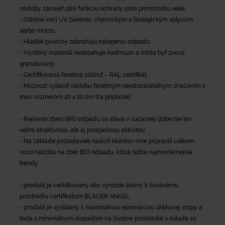
nádoby zároveň plní funkciu ochrany proti primrznutiu veka.
- Odolné voči UV žiareniu, chemickým a biologickým vplyvom
alebo mrazu,
- Hladké povrchy zabraňujú nalepeniu odpadu.
- Výrobný materiál neobsahuje kadmium a môže byť znova
granulovaný.
- Certifikovaná farebná stálosť – RAL certifikát.
- Možnosť vybaviť nádobu farebným neodstrániteľným značením s
max. rozmerom 20 x 20 cm (za príplatok).
- Riešenie zberu BIO odpadu sa stáva v súčasnej dobe nie len
veľmi atraktívnou, ale aj prospešnou aktivitou.
- Na základe požiadaviek našich klientov sme pripravili celkom
novú nádobu na zber BIO odpadu, ktorá spĺňa najmodernejšie
trendy.
- produkt je certifikovaný ako výrobok šetrný k životnému
prostrediu certifikátom BLAUER ANGEL.
- produkt je vyrábaný s maximálnou elimináciou uhlíkovej stopy a
teda s minimálnym dopadom na životné prostredie v súlade so