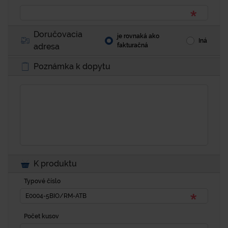
Doručovacia
je rovnaká ako
Iná
adresa
fakturačná
Poznámka k dopytu
K produktu
Typové číslo
Počet kusov