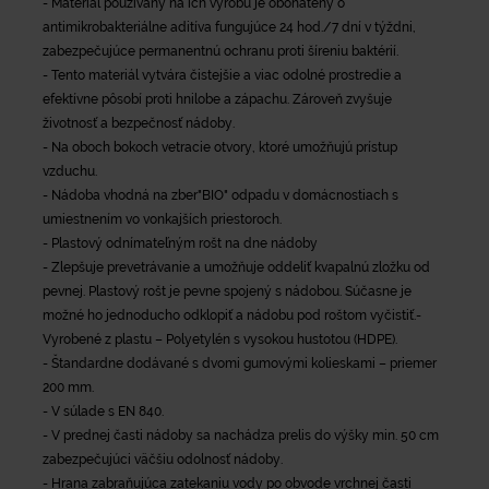
- Materiál používaný na ich výrobu je obohatený o
antimikrobakteriálne aditíva fungujúce 24 hod./7 dní v týždni,
zabezpečujúce permanentnú ochranu proti šíreniu baktérií.
- Tento materiál vytvára čistejšie a viac odolné prostredie a
efektívne pôsobí proti hnilobe a zápachu. Zároveň zvyšuje
životnosť a bezpečnosť nádoby.
- Na oboch bokoch vetracie otvory, ktoré umožňujú prístup
vzduchu.
- Nádoba vhodná na zber"BIO" odpadu v domácnostiach s
umiestnením vo vonkajších priestoroch.
- Plastový odnímateľným rošt na dne nádoby
- Zlepšuje prevetrávanie a umožňuje oddeliť kvapalnú zložku od
pevnej. Plastový rošt je pevne spojený s nádobou. Súčasne je
možné ho jednoducho odklopiť a nádobu pod roštom vyčistiť.-
Vyrobené z plastu – Polyetylén s vysokou hustotou (HDPE).
- Štandardne dodávané s dvomi gumovými kolieskami – priemer
200 mm.
- V súlade s EN 840.
- V prednej časti nádoby sa nachádza prelis do výšky min. 50 cm
zabezpečujúci väčšiu odolnosť nádoby.
- Hrana zabraňujúca zatekaniu vody po obvode vrchnej časti