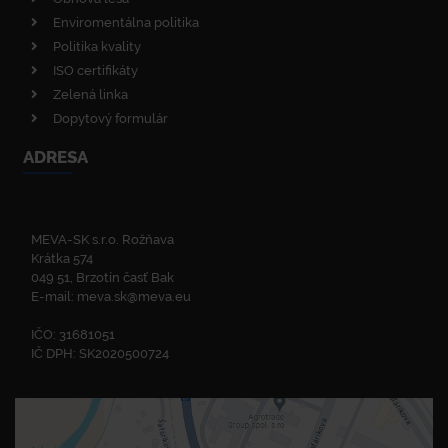
Enviromentálna politika
Politika kvality
ISO certifikáty
Zelená linka
Dopytový formulár
ADRESA
MEVA-SK s.r.o. Rožňava
Krátka 574
049 51, Brzotín časť Bak
E-mail:
meva.sk@meva.eu
IČO: 31681051
IČ DPH: SK2020500724