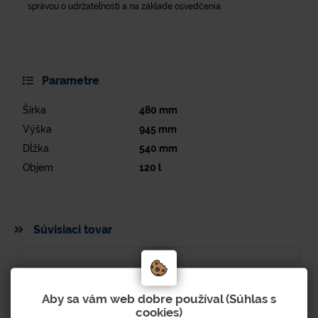
správou o udržateľnosti a na základe osvedčenia.
Parametre
Šírka
480
mm
Výška
945
mm
Dĺžka
540
mm
Objem
120
l
Súvisiaci tovar
Aby sa vám web dobre používal (Súhlas s
cookies)