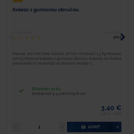
Koleso s gumovou obručou
O
Hodnotenie
Typové číslo
H
3013
Priemer: 200 mm Šírka behúňa: 48 mm Hmotnosť: 1,3 kg Nosnosť:
D
200 kg Plastové koliesko s gumovou obručou. Kolieska sú vhodné
o
predovšetkým na montáž na plastové nádoby s...
p
Skladom 21 ks
Dostupnosť 3-5 pracovných dní
3,40 €
4,18 € s DPH
KÚPIŤ