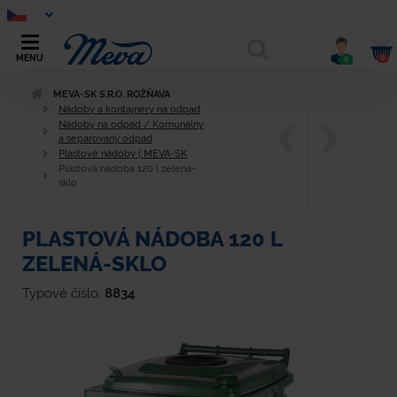
0
MENU
0
MEVA-SK S.R.O. ROŽŇAVA
Nádoby a kontajnery na odpad
Nádoby na odpad / Komunálny
a separovaný odpad
Plastové nádoby | MEVA-SK
Plastová nádoba 120 l zelená-
sklo
PLASTOVÁ NÁDOBA 120 L
ZELENÁ-SKLO
Typové číslo:
8834