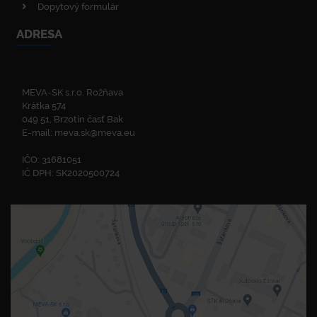
Dopytový formulár
ADRESA
MEVA-SK s.r.o. Rožňava
Krátka 574
049 51, Brzotín časť Bak
E-mail:
meva.sk@meva.eu
IČO: 31681051
IČ DPH: SK2020500724