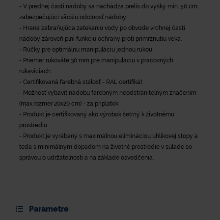
- V prednej časti nádoby sa nachádza prelis do výšky min. 50 cm
zabezpečujúci väčšiu odolnosť nádoby.
- Hrana zabraňujúca zatekaniu vody po obvode vrchnej časti
nádoby zároveň plní funkciu ochrany proti primrznutiu veka.
- Rúčky pre optimálnu manipuláciu jednou rukou.
- Priemer rukoväte 30 mm pre manipuláciu v pracovných
rukaviciach.
- Certifikovaná farebná stálosť - RAL certifikát
- Možnosť vybaviť nádobu farebným neodstrániteľným značením
(max.rozmer 20x20 cm) - za príplatok
- Produkt je certifikovaný ako výrobok šetrný k životnému
prostrediu.
- Produkt je vyrábaný s maximálnou elimináciou uhlíkovej stopy a
teda s minimálnym dopadom na životné prostredie v súlade so
správou o udržateľnosti a na základe osvedčenia.
Parametre