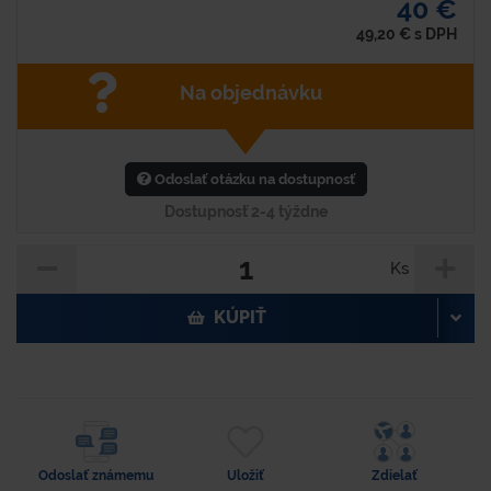
40 €
49,20
€
s DPH
Na objednávku
Odoslať otázku na dostupnosť
Dostupnosť 2-4 týždne
Ks
KÚPIŤ
Odoslať známemu
Uložiť
Zdielať