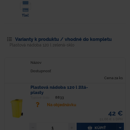
Tlač
Varianty k produktu / vhodné do kompletu
Plastová nádoba 120 l zelená-sklo
Názov
Dostupnosť
Cena za ks
Plastová nádoba 120 l žltá-
plasty
8833
Typové číslo
Na objednávku
42 €
51,66 € s DPH
KÚPIŤ