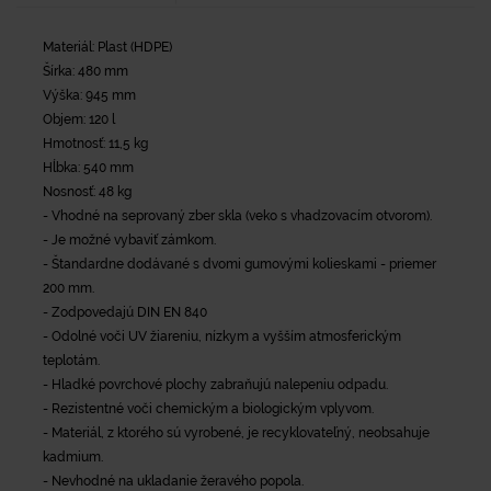
Materiál: Plast (HDPE)
Šírka: 480 mm
Výška: 945 mm
Objem: 120 l
Hmotnosť: 11,5 kg
Hĺbka: 540 mm
Nosnosť: 48 kg
- Vhodné na seprovaný zber skla (veko s vhadzovacím otvorom).
- Je možné vybaviť zámkom.
- Štandardne dodávané s dvomi gumovými kolieskami - priemer
200 mm.
- Zodpovedajú DIN EN 840
- Odolné voči UV žiareniu, nízkym a vyšším atmosferickým
teplotám.
- Hladké povrchové plochy zabraňujú nalepeniu odpadu.
- Rezistentné voči chemickým a biologickým vplyvom.
- Materiál, z ktorého sú vyrobené, je recyklovateľný, neobsahuje
kadmium.
- Nevhodné na ukladanie žeravého popola.