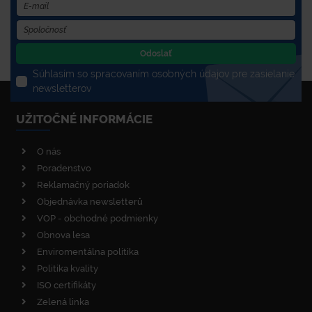
Odoslať
Súhlasím so spracovaním osobných údajov pre zasielanie
newsletterov
UŽITOČNÉ INFORMÁCIE
O nás
Poradenstvo
Reklamačný poriadok
Objednávka newsletterů
VOP - obchodné podmienky
Obnova lesa
Enviromentálna politika
Politika kvality
ISO certifikáty
Zelená linka