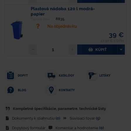
Plastová nádoba 120 l modrá-
papier
8835
Typové číslo
Na objednávku
39 €
47,97 € s DPH
KÚPIŤ
DOPYT
KATALÓGY
LETÁKY
KONTAKTY
BLOG
Kompletné špecifikácie, parametre. technické listy
Dokumenty k stiahnutiu
(0)
Súvisiaci tovar
(5)
Dopytový formulár
Komentár a hodnotenie
(0)