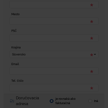
Mesto
PSČ
Krajina
Slovensko
Email
Tel. číslo
Doručovacia
je rovnaká ako
Iná
adresa
fakturačná