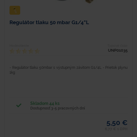
Regulátor tlaku 50 mbar G1/4"L
Hodnotenie
Typové číslo
UNP01035
- Regulátor tlaku 50mbar s výstupným závitom G1/4L - Prietok plynu
1kg
Skladom 44 ks
Dostupnosť 3-5 pracovných dní
5,50 €
6,77 € s DPH