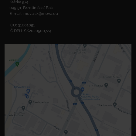
Krátka 574
049 51, Brzotín časť Bak
E-mail:
meva.sk@meva.eu
IČO: 31681051
IČ DPH: SK2020500724