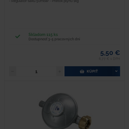
- Regulátor tlaku 50mbar - Prietok plynu 1kg
Skladom 115 ks
Dostupnosť 3-5 pracovných dní
5,50 €
6,77 € s DPH
KÚPIŤ