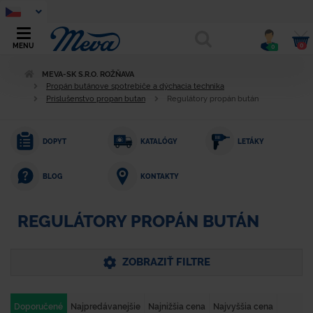
0
MENU
0
MEVA-SK S.R.O. ROŽŇAVA
Propán butánove spotrebiče a dýchacia technika
Príslušenstvo propan butan
Regulátory propán bután
DOPYT
KATALÓGY
LETÁKY
KONTAKTY
BLOG
REGULÁTORY PROPÁN BUTÁN
ZOBRAZIŤ FILTRE
Doporučené
Najpredávanejšie
Najnižšia cena
Najvyššia cena