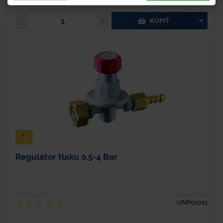
KÚPIŤ
Regulátor tlaku 0,5-4 Bar
Hodnotenie
Typové číslo
UNP01011