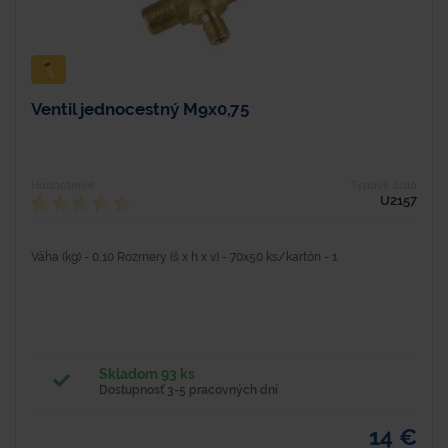
Ventil jednocestný M9x0,75
Hodnotenie
Typové číslo
U2157
Váha (kg) - 0,10 Rozmery (š x h x v) - 70x50 ks/kartón - 1
Skladom 93 ks
Dostupnosť 3-5 pracovných dní
14 €