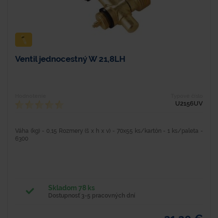
Ventil jednocestný W 21,8LH
Hodnotenie
Typové číslo
U2156UV
Váha (kg) - 0,15 Rozmery (š x h x v) - 70x55 ks/kartón - 1 ks/paleta -
6300
Skladom 78 ks
Dostupnosť 3-5 pracovných dní