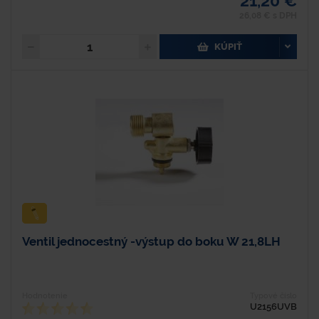
21,20 €
26,08 € s DPH
KÚPIŤ
Ventil jednocestný -výstup do boku W 21,8LH
Hodnotenie
Typové číslo
U2156UVB