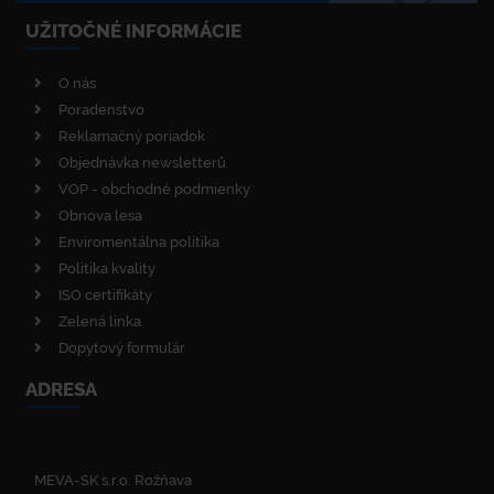
UŽITOČNÉ INFORMÁCIE
O nás
Poradenstvo
Reklamačný poriadok
Objednávka newsletterů
VOP - obchodné podmienky
Obnova lesa
Enviromentálna politika
Politika kvality
ISO certifikáty
Zelená linka
Dopytový formulár
ADRESA
MEVA-SK s.r.o. Rožňava