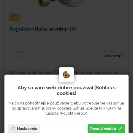
Regulátor tlaku 30 mbar tŕň
Hodnotenie
Typové číslo
UNP01008
Váha (kg) - 0,30 Rozmery (š x h x v) - 110x65x30 mm ks/kartón - 1
Prietok plynu: 1,5 kg
Aby sa vám web dobre používal (Súhlas s
cookies)
Na čo najpohodlnejšie používanie webu potrebujeme váš súhlas
Skladom 374 ks
so spracovaním súborov cookies. Súhlas udelíte kliknutím na
Dostupnosť 3-5 pracovných dní
tlačidlo "Povoliť všetko".
6 €
Nastavenia
Povoliť všetko
7,38 € s DPH