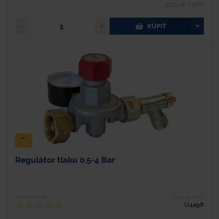
17,22 € s DPH
KÚPIŤ
Regulátor tlaku 0,5-4 Bar
Hodnotenie
Typové číslo
U4498