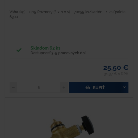
Váha (kg) - 0,15 Rozmery (š x h x v) - 70x55 ks/kartón - 1 ks/paleta -
6300
Skladom 62 ks
Dostupnosť 3-5 pracovných dní
25,50 €
31,37 € s DPH
KÚPIŤ