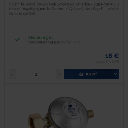
Objem: ks Výška: 28-172-0-0|28-172-211-0 Váha (kg) - 0,35 Rozmery (š
x h x v) - 105x60x75 mm ks/kartón - 1 Výstupný závit: G 3/8" L, prietok
plynu 14 kg/hod.
Skladom 5 ks
Dostupnosť 3-5 pracovných dní
18 €
22,14 € s DPH
KÚPIŤ