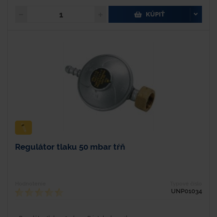
KÚPIŤ
Regulátor tlaku 50 mbar tŕň
Hodnotenie
Typové číslo
UNP01034