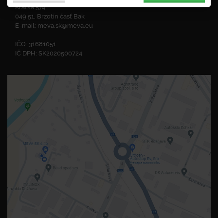
Krátka 574
049 51, Brzotín časť Bak
E-mail:
meva.sk@meva.eu
IČO: 31681051
IČ DPH: SK2020500724