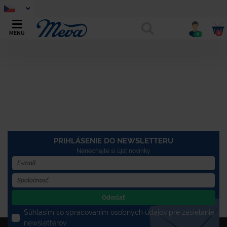
0
MENU
0
PRIHLÁSENIE DO NEWSLETTERU
Nenechajte si újsť novinky
Odoslať
Súhlasím so spracovaním osobných údajov pre zasielanie
newsletterov