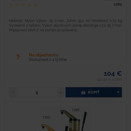
1282
Materiál: Nylon Výkon: 25 l/min. Zdvih 350 ml Hmotnosť 0,75 kg
Vyrobená z nylonu. Výkon plastových púmp dosahuje cca 25 l/min.
Pripojovací závit 2" na pumpe je vybavený...
Na objednávku
Dostupnosť 2-4 týždne
104 €
127,92 € s DPH
KÚPIŤ