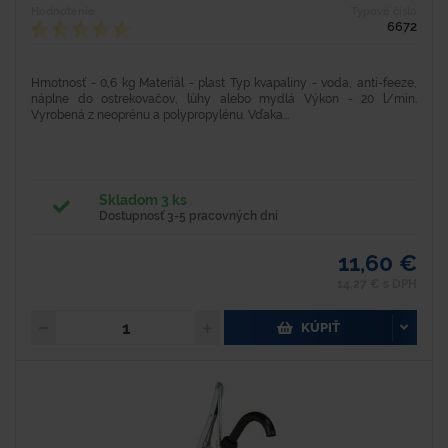
Hodnotenie
Typové číslo
6672
Hmotnosť - 0,6 kg Materiál - plast Typ kvapaliny - voda, anti-feeze,
náplne do ostrekovačov, lúhy alebo mydlá Výkon - 20 l/min.
Vyrobená z neoprénu a polypropylénu. Vďaka...
Skladom 3 ks
Dostupnosť 3-5 pracovných dní
11,60 €
14,27 € s DPH
KÚPIŤ