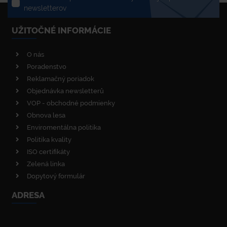
newsletterov
UŽITOČNÉ INFORMÁCIE
O nás
Poradenstvo
Reklamačný poriadok
Objednávka newsletterů
VOP - obchodné podmienky
Obnova lesa
Enviromentálna politika
Politika kvality
ISO certifikáty
Zelená linka
Dopytový formulár
ADRESA