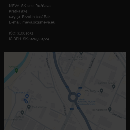
MEVA-SK s.r.o. Rožňava
Krátka 574
049 51, Brzotín časť Bak
E-mail:
meva.sk@meva.eu
IČO: 31681051
IČ DPH: SK2020500724