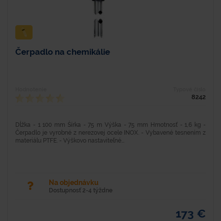
Čerpadlo na chemikálie
Hodnotenie
Typové číslo
8242
Dĺžka - 1 100 mm Šírka - 75 m Výška - 75 mm Hmotnosť - 1,6 kg -
Čerpadlo je vyrobné z nerezovej ocele INOX. - Vybavené tesnením z
materiálu PTFE. - Výškovo nastaviteľné...
Na objednávku
Dostupnosť 2-4 týždne
173 €