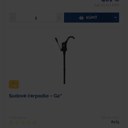
591,63 € s DPH
KÚPIŤ
Sudové čerpadlo – G2“
Hodnotenie
Typové číslo
8175