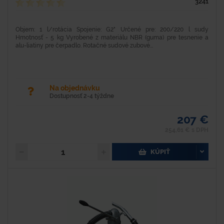
3241
Objem: 1 l/rotácia Spojenie: G2" Určené pre: 200/220 l sudy
Hmotnosť - 5 kg Vyrobené z materiálu NBR (guma) pre tesnenie a
alu-liatiny pre čerpadlo. Rotačné sudové zubové...
Na objednávku
Dostupnosť 2-4 týždne
207 €
254,61 € s DPH
KÚPIŤ