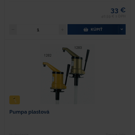
33 €
40,59 € s DPH
KÚPIŤ
Pumpa plastová
Hodnotenie
Typové číslo