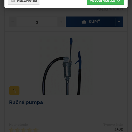
Nastavenia
Povoliť všetko
191 €
234,93 € s DPH
KÚPIŤ
Ručná pumpa
Hodnotenie
Typové číslo
4582