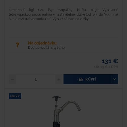
Hmotnosť [kg] 1,24 Typ kvapaliny: Nafta, oleje Vybavené
teleskopickou sacou rúrkou v nastaviteľnej dĺžke (od 355 do 955 mm).
Skrutkový uzáver suda G 2“. Výpustná hadica dĺžky...
Na objednávku
Dostupnosť 2-4 týždne
131 €
161,13 € s DPH
KÚPIŤ
NOVÝ