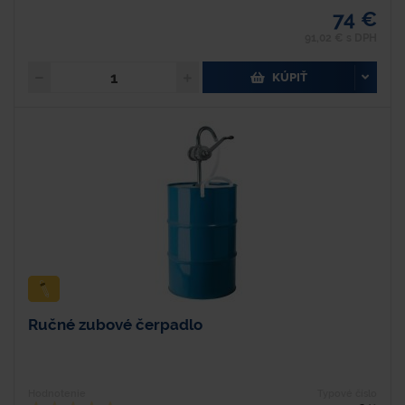
74 €
91,02 € s DPH
KÚPIŤ
Ručné zubové čerpadlo
Hodnotenie
Typové číslo