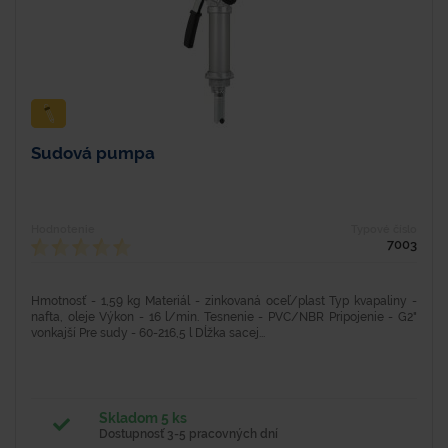
Sudová pumpa
Hodnotenie
Typové číslo
7003
Hmotnosť - 1,59 kg Materiál - zinkovaná oceľ/plast Typ kvapaliny -
nafta, oleje Výkon - 16 l/min. Tesnenie - PVC/NBR Pripojenie - G2"
vonkajší Pre sudy - 60-216,5 l Dĺžka sacej...
Skladom 5 ks
Dostupnosť 3-5 pracovných dní