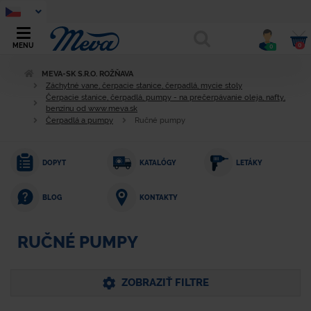
0
MENU
0
MEVA-SK S.R.O. ROŽŇAVA
Záchytné vane, čerpacie stanice, čerpadlá, mycie stoly
Čerpacie stanice, čerpadlá, pumpy - na prečerpávanie oleja, nafty,
benzínu od www.meva.sk
Čerpadlá a pumpy
Ručné pumpy
DOPYT
KATALÓGY
LETÁKY
KONTAKTY
BLOG
RUČNÉ PUMPY
ZOBRAZIŤ FILTRE