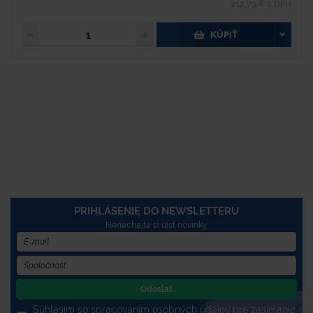
212,79 € s DPH
KÚPIŤ
PRIHLÁSENIE DO NEWSLETTERU
Nenechajte si újsť novinky
Odoslať
Súhlasím so spracovaním osobných údajov pre zasielanie