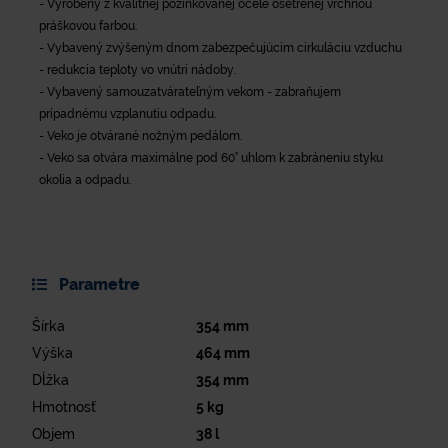
- Vyrobený z kvalitnej pozinkovanej ocele ošetrenej vrchnou
práškovou farbou.
- Vybavený zvýšeným dnom zabezpečujúcim cirkuláciu vzduchu
- redukcia teploty vo vnútri nádoby.
- Vybavený samouzatvárateľným vekom - zabraňujem
prípadnému vzplanutiu odpadu.
- Veko je otvárané nožným pedálom.
- Veko sa otvára maximálne pod 60° uhlom k zabráneniu styku
okolia a odpadu.
Parametre
Šírka
354
mm
Výška
464
mm
Dĺžka
354
mm
Hmotnosť
5
kg
Objem
38
l