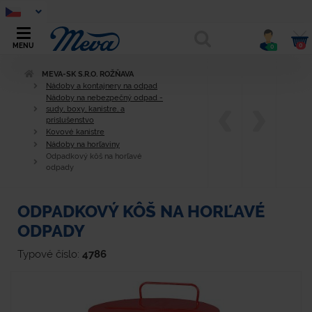
0
MENU
0
MEVA-SK S.R.O. ROŽŇAVA
Nádoby a kontajnery na odpad
Nádoby na nebezpečný odpad -
sudy, boxy, kanistre, a
príslušenstvo
Kovové kanistre
Nádoby na horľaviny
Odpadkový kôš na horľavé
odpady
ODPADKOVÝ KÔŠ NA HORĽAVÉ
ODPADY
Typové číslo:
4786