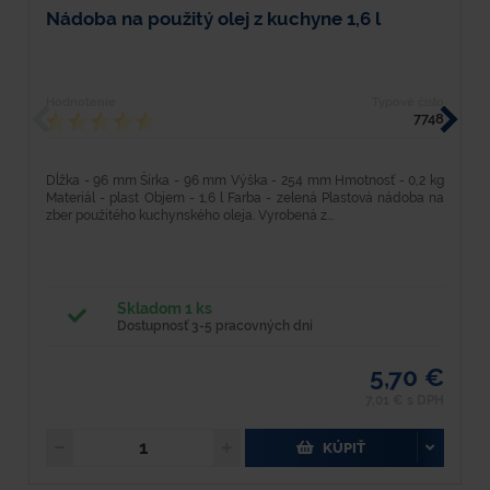
Nádoba na použitý olej z kuchyne 1,6 l
P
Hodnotenie
Typové číslo
H
7748
Dĺžka - 96 mm Šírka - 96 mm Výška - 254 mm Hmotnosť - 0,2 kg
K
Materiál - plast Objem - 1,6 l Farba - zelená Plastová nádoba na
H
zber použitého kuchynského oleja. Vyrobená z...
vy
Skladom 1 ks
Dostupnosť 3-5 pracovných dní
5,70 €
7,01 € s DPH
KÚPIŤ