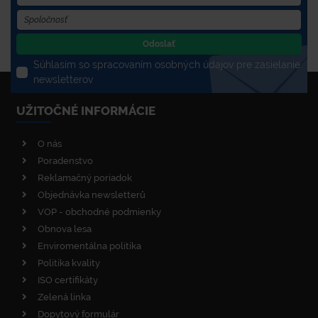
Odoslať
Súhlasím so spracovaním osobných údajov pre zasielanie
newsletterov
UŽITOČNÉ INFORMÁCIE
O nás
Poradenstvo
Reklamačný poriadok
Objednávka newsletterů
VOP - obchodné podmienky
Obnova lesa
Enviromentálna politika
Politika kvality
ISO certifikáty
Zelená linka
Dopytový formulár