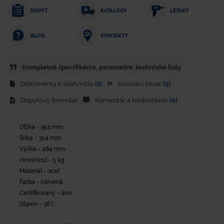
DOPYT
KATALÓGY
LETÁKY
KONTAKTY
BLOG
Kompletné špecifikácie, parametre. technické listy
Dokumenty k stiahnutiu
(1)
Súvisiaci tovar
(5)
Dopytový formulár
Komentár a hodnotenie
(0)
Dĺžka - 354 mm
Šírka - 354 mm
Výška - 464 mm
Hmotnosť - 5 kg
Materiál - oceľ
Farba - červená
Certifikovaný - áno
Objem - 38 l