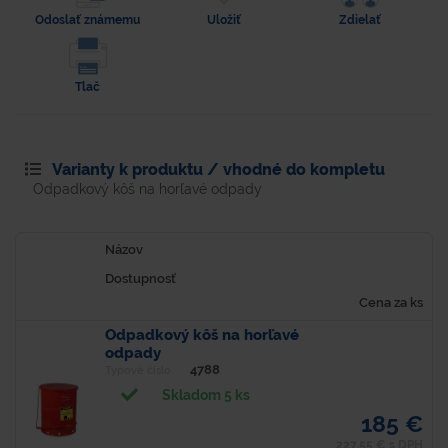
Odoslať známemu
Uložiť
Zdielať
Tlač
Varianty k produktu / vhodné do kompletu
Odpadkový kôš na horľavé odpady
Názov
Dostupnosť
Cena za ks
Odpadkový kôš na horľavé
odpady
4788
Typové číslo
Skladom 5 ks
185 €
227,55 € s DPH