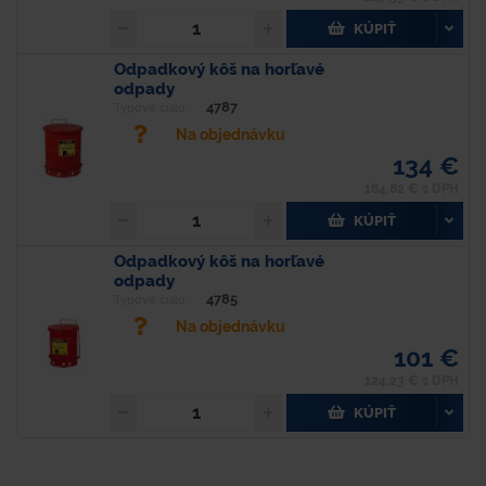
KÚPIŤ
Odpadkový kôš na horľavé
odpady
4787
Typové číslo
Na objednávku
134 €
164,82 € s DPH
KÚPIŤ
Odpadkový kôš na horľavé
odpady
4785
Typové číslo
Na objednávku
101 €
124,23 € s DPH
KÚPIŤ