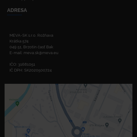
ADRESA
MEVA-SK s.r.o. Rožňava
Krátka 574
049 51, Brzotín časť Bak
E-mail:
meva.sk@meva.eu
IČO: 31681051
IČ DPH: SK2020500724