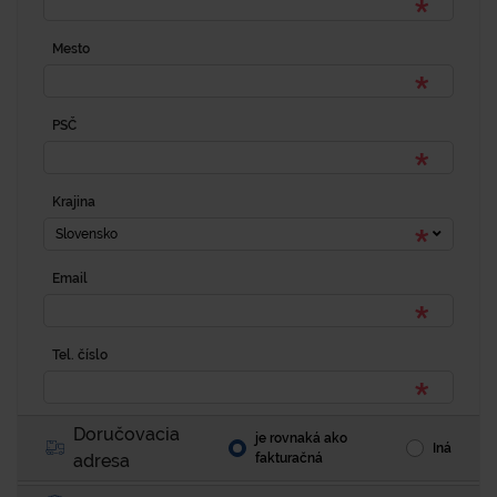
Mesto
PSČ
Krajina
Slovensko
Email
Tel. číslo
Doručovacia
je rovnaká ako
Iná
adresa
fakturačná