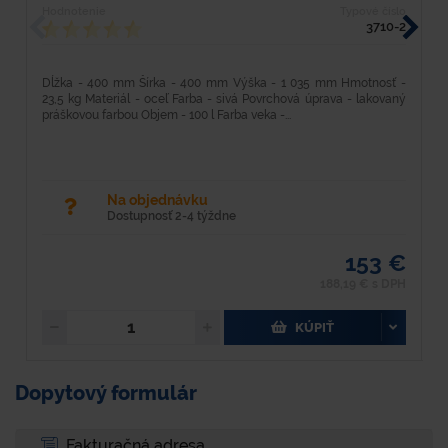
Hodnotenie
Typové číslo
H
3710-2
Dĺžka - 400 mm Šírka - 400 mm Výška - 1 035 mm Hmotnosť -
D
23,5 kg Materiál - oceľ Farba - sivá Povrchová úprava - lakovaný
k
práškovou farbou Objem - 100 l Farba veka -...
pr
Na objednávku
Dostupnosť 2-4 týždne
153 €
188,19 € s DPH
KÚPIŤ
Dopytový formulár
Fakturačná adresa