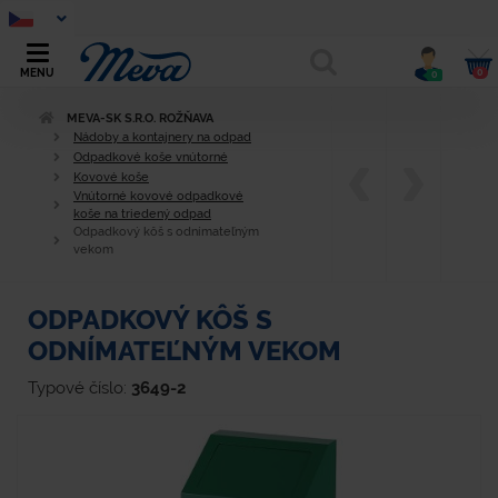
0
MENU
0
MEVA-SK S.R.O. ROŽŇAVA
Nádoby a kontajnery na odpad
Odpadkové koše vnútorné
Kovové koše
Vnútorné kovové odpadkové
koše na triedený odpad
Odpadkový kôš s odnímateľným
vekom
ODPADKOVÝ KÔŠ S
ODNÍMATEĽNÝM VEKOM
Typové číslo:
3649-2