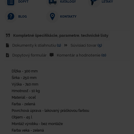
DOPYT
KATALÓGY
LETÁKY
KONTAKTY
BLOG
Kompletné špecifikácie, parametre. technické listy
Dokumenty k stiahnutiu
(1)
Súvisiaci tovar
(5)
Dopytový formulár
Komentár a hodnotenie
(0)
Dĺžka - 300 mm
Šírka - 250 mm
Výška - 740 mm
Hmotnosť - 10 kg
Materiál - oceľ
Farba - zelená
Povrchová úprava - lakovaný práškovou farbou
Objem - 45 l
Montáž výrobku - bez montáže
Farba veka - zelená