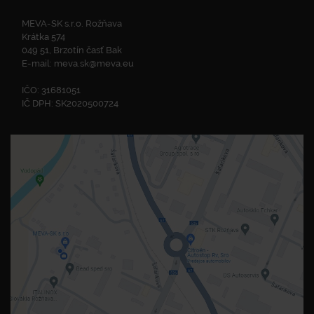
MEVA-SK s.r.o. Rožňava
Krátka 574
049 51, Brzotín časť Bak
E-mail:
meva.sk@meva.eu
IČO: 31681051
IČ DPH: SK2020500724