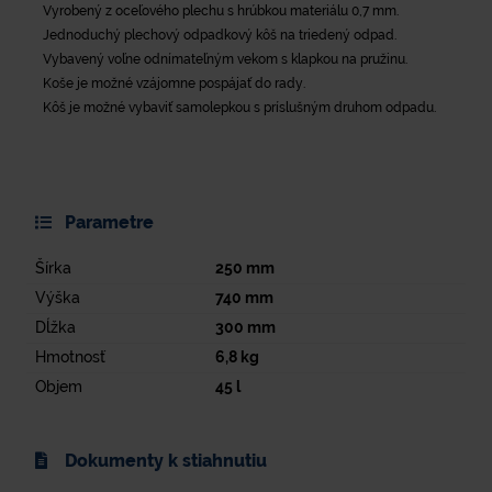
Vyrobený z oceľového plechu s hrúbkou materiálu 0,7 mm.
Jednoduchý plechový odpadkový kôš na triedený odpad.
Vybavený voľne odnímateľným vekom s klapkou na pružinu.
Koše je možné vzájomne pospájať do rady.
Kôš je možné vybaviť samolepkou s príslušným druhom odpadu.
Parametre
Šírka
250
mm
Výška
740
mm
Dĺžka
300
mm
Hmotnosť
6,8
kg
Objem
45
l
Dokumenty k stiahnutiu