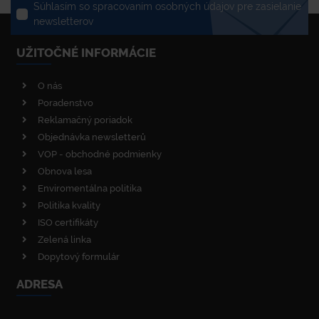
Súhlasím so spracovaním osobných údajov pre zasielanie
newsletterov
UŽITOČNÉ INFORMÁCIE
O nás
Poradenstvo
Reklamačný poriadok
Objednávka newsletterů
VOP - obchodné podmienky
Obnova lesa
Enviromentálna politika
Politika kvality
ISO certifikáty
Zelená linka
Dopytový formulár
ADRESA