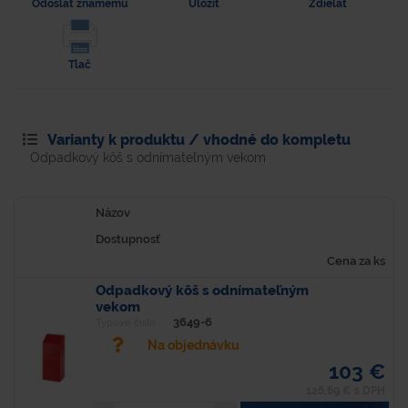
Odoslať známemu
Uložiť
Zdielať
Tlač
Varianty k produktu / vhodné do kompletu
Odpadkový kôš s odnímateľným vekom
Názov
Dostupnosť
Cena za ks
Odpadkový kôš s odnímateľným
vekom
3649-6
Typové číslo
Na objednávku
103 €
126,69 € s DPH