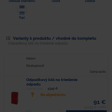
Odoslať známemu
Uložiť
Zdielať
Tlač
Varianty k produktu / vhodné do kompletu
Odpadkový kôš na triedenie odpadu
Názov
Dostupnosť
Cena za ks
Odpadkový kôš na triedenie
odpadu
4345-6
Typové číslo
Na objednávku
91 €
111,93 € s DPH