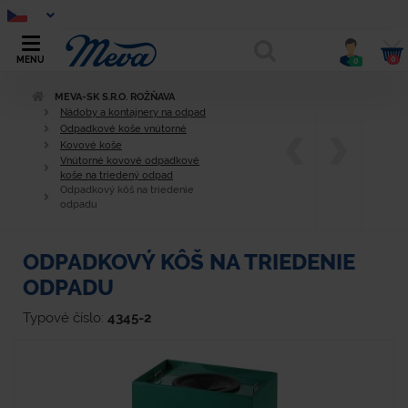
0
MENU
0
MEVA-SK S.R.O. ROŽŇAVA
Nádoby a kontajnery na odpad
Odpadkové koše vnútorné
Kovové koše
Vnútorné kovové odpadkové
koše na triedený odpad
Odpadkový kôš na triedenie
odpadu
ODPADKOVÝ KÔŠ NA TRIEDENIE
ODPADU
Typové číslo:
4345-2