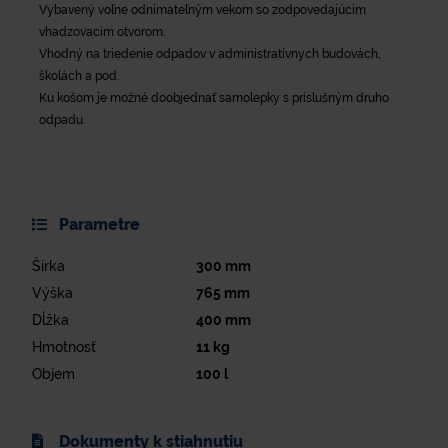
Vybavený voľne odnímateľným vekom so zodpovedajúcim
vhadzovacím otvorom.
Vhodný na triedenie odpadov v administratívnych budovách,
školách a pod.
Ku košom je možné doobjednať samolepky s príslušným druho
odpadu.
Parametre
Šírka
300
mm
Výška
765
mm
Dĺžka
400
mm
Hmotnosť
11
kg
Objem
100
l
Dokumenty k stiahnutiu