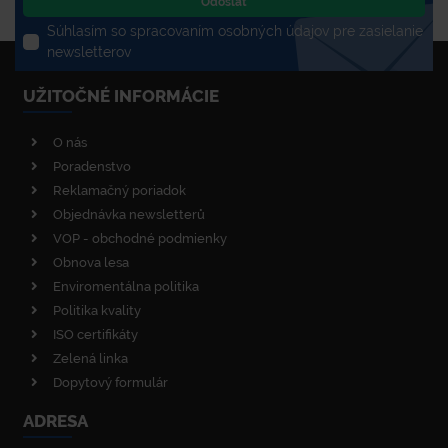
Odoslať
Súhlasím so spracovaním osobných údajov pre zasielanie
newsletterov
UŽITOČNÉ INFORMÁCIE
O nás
Poradenstvo
Reklamačný poriadok
Objednávka newsletterů
VOP - obchodné podmienky
Obnova lesa
Enviromentálna politika
Politika kvality
ISO certifikáty
Zelená linka
Dopytový formulár
ADRESA