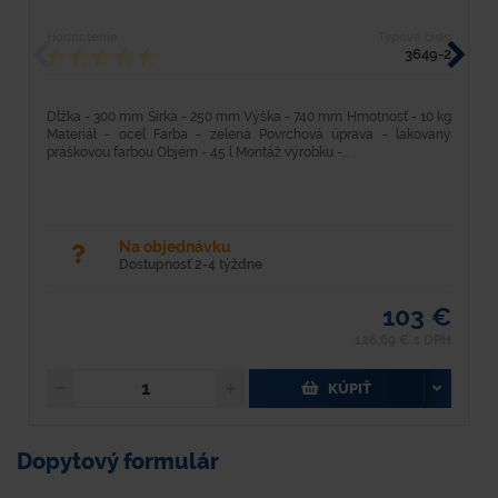
Hodnotenie
Typové číslo
H
3649-2
Dĺžka - 300 mm Šírka - 250 mm Výška - 740 mm Hmotnosť - 10 kg
M
Materiál - oceľ Farba - zelená Povrchová úprava - lakovaný
H
práškovou farbou Objem - 45 l Montáž výrobku -...
V
Na objednávku
Dostupnosť 2-4 týždne
103 €
126,69 € s DPH
KÚPIŤ
Dopytový formulár