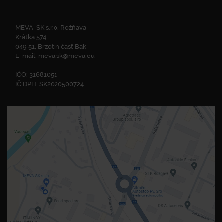
MEVA-SK s.r.o. Rožňava
Krátka 574
049 51, Brzotín časť Bak
E-mail:
meva.sk@meva.eu
IČO: 31681051
IČ DPH: SK2020500724