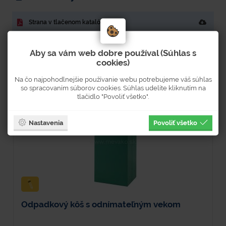
Strana v tlačenom katalógu: 58
Aby sa vám web dobre používal (Súhlas s
cookies)
Súvisiaci tovar
Na čo najpohodlnejšie používanie webu potrebujeme váš súhlas
so spracovaním súborov cookies. Súhlas udelíte kliknutím na
tlačidlo "Povoliť všetko".
Nastavenia
Povoliť všetko
Odpadkový kôš s odnímateľným vekom
O