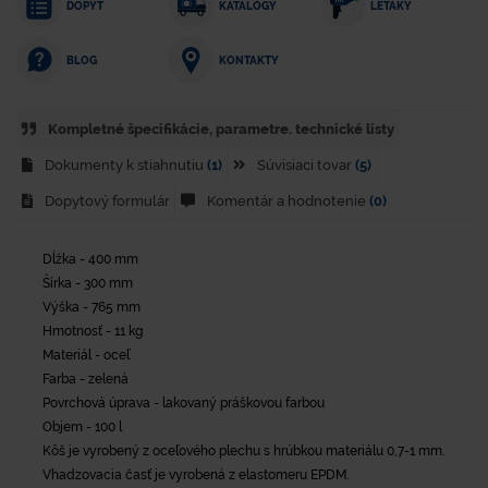
DOPYT
KATALÓGY
LETÁKY
KONTAKTY
BLOG
Kompletné špecifikácie, parametre. technické listy
Dokumenty k stiahnutiu
(1)
Súvisiaci tovar
(5)
Dopytový formulár
Komentár a hodnotenie
(0)
Dĺžka - 400 mm
Šírka - 300 mm
Výška - 765 mm
Hmotnosť - 11 kg
Materiál - oceľ
Farba - zelená
Povrchová úprava - lakovaný práškovou farbou
Objem - 100 l
Kôš je vyrobený z oceľového plechu s hrúbkou materiálu 0,7-1 mm.
Vhadzovacia časť je vyrobená z elastomeru EPDM.