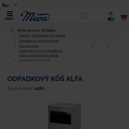
0
MENU
0
MEVA-SK S.R.O. ROŽŇAVA
Nádoby a kontajnery na odpad
Odpadkové koše vnútorné
Kovové koše
Vnútorné kovové odpadkové
koše na komunálny odpad
Odpadkový kôš ALFA
ODPADKOVÝ KÔŠ ALFA
Typové číslo:
4982