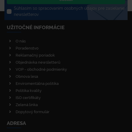
Súhlasím so spracovaním osobných údajov pre zasielanie
newsletterov
UŽITOČNÉ INFORMÁCIE
O nás
Poradenstvo
Reklamačný poriadok
Objednávka newsletterů
VOP - obchodné podmienky
Obnova lesa
Enviromentálna politika
Politika kvality
ISO certifikáty
Zelená linka
Dopytový formulár
ADRESA