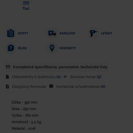
Tlač
DOPYT
KATALÓGY
LETÁKY
KONTAKTY
BLOG
Kompletné špecifikácie, parametre. technické listy
Dokumenty k stiahnutiu
(1)
Súvisiaci tovar
(5)
Dopytový formulár
Komentár a hodnotenie
(0)
Dĺžka - 390 mm
Šírka - 290 mm
Výška - 760 mm
Hmotnosť - 5,5 kg
Materiál - oceľ