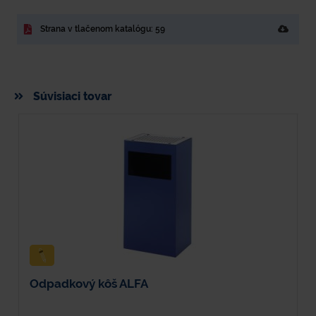
Strana v tlačenom katalógu: 59
Súvisiaci tovar
Odpadkový kôš ALFA
O