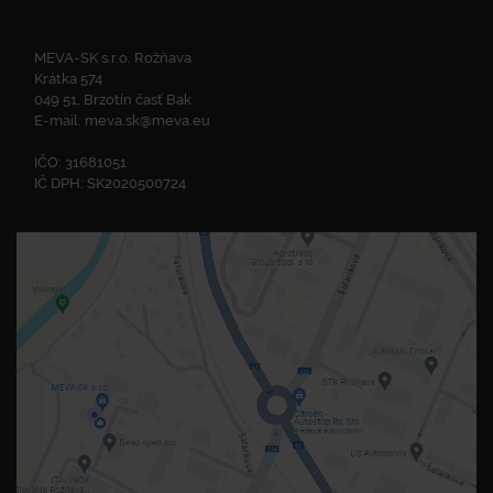
MEVA-SK s.r.o. Rožňava
Krátka 574
049 51, Brzotín časť Bak
E-mail:
meva.sk@meva.eu
IČO: 31681051
IČ DPH: SK2020500724