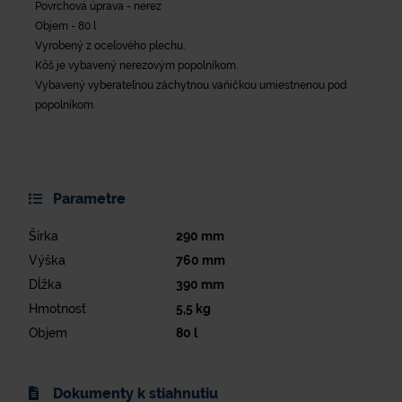
Povrchová úprava - nerez
Objem - 80 l
Vyrobený z oceľového plechu.
Kôš je vybavený nerezovým popolníkom.
Vybavený vyberateľnou záchytnou vaňičkou umiestnenou pod
popolníkom.
Parametre
Šírka
290
mm
Výška
760
mm
Dĺžka
390
mm
Hmotnosť
5,5
kg
Objem
80
l
Dokumenty k stiahnutiu