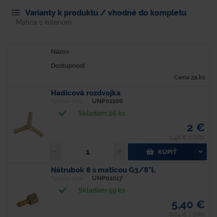
Varianty k produktu / vhodné do kompletu
Matica s kolenom
Názov
Dostupnosť
Cena za ks
Hadicová rozdvojka
UNP01106
Typové číslo
Skladom 26 ks
2 €
2,46 € s DPH
KÚPIŤ
Nátrubok 8 s maticou G3/8"L
UNP01017
Typové číslo
Skladom 59 ks
5,40 €
6,64 € s DPH