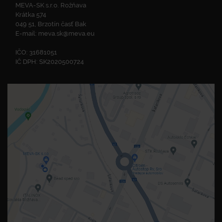
MEVA-SK s.r.o. Rožňava
Krátka 574
049 51, Brzotín časť Bak
E-mail:
meva.sk@meva.eu
IČO: 31681051
IČ DPH: SK2020500724