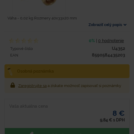
Váha - 0,02 kg Rozmery 40x33x20 mm
Zobraziť celý popis
0%
|
0 hodnotenie
U4352
Typové číslo
8590584435203
EAN
Osobná poznámka
Zaregistrujte sa
a získate možnosť zapisovať si poznámky
Vaša aktuálna cena
8 €
9,84
€
s DPH