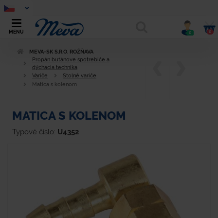
0
MENU
0
MEVA-SK S.R.O. ROŽŇAVA
Propán butánove spotrebiče a
dýchacia technika
Variče
Stolné variče
Matica s kolenom
MATICA S KOLENOM
Typové číslo:
U4352