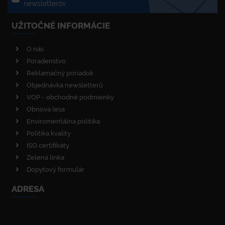
newsletterov
UŽITOČNÉ INFORMÁCIE
O nás
Poradenstvo
Reklamačný poriadok
Objednávka newsletterů
VOP - obchodné podmienky
Obnova lesa
Enviromentálna politika
Politika kvality
ISO certifikáty
Zelená linka
Dopytový formulár
ADRESA