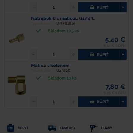
KÚPIŤ
Nátrubok 8 s maticou G1/4"L
UNP01015
Typové číslo
Skladom 105 ks
5,40 €
6,64 € s DPH
KÚPIŤ
Matica s kolenom
U4372C
Typové číslo
Skladom 10 ks
7,80 €
9,59 € s DPH
KÚPIŤ
DOPYT
KATALÓGY
LETÁKY