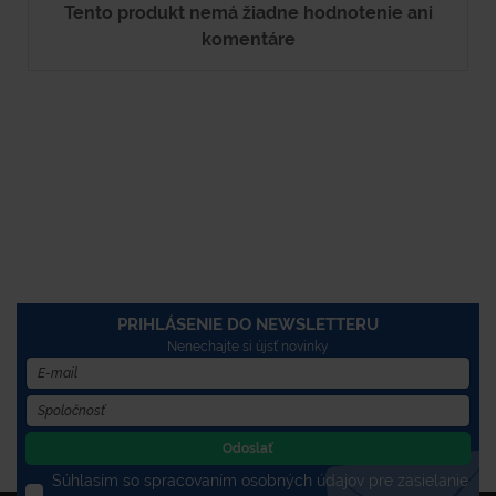
Tento produkt nemá žiadne hodnotenie ani
komentáre
PRIHLÁSENIE DO NEWSLETTERU
Nenechajte si újsť novinky
Odoslať
Súhlasím so spracovaním osobných údajov pre zasielanie