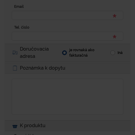
Email
Tel. číslo
Doručovacia
je rovnaká ako
Iná
adresa
fakturačná
Poznámka k dopytu
K produktu