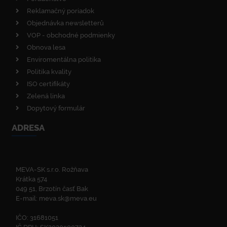
Reklamačný poriadok
Objednávka newsletterů
VOP - obchodné podmienky
Obnova lesa
Enviromentálna politika
Politika kvality
ISO certifikáty
Zelená linka
Dopytový formulár
ADRESA
MEVA-SK s.r.o. Rožňava
Krátka 574
049 51, Brzotín časť Bak
E-mail:
meva.sk@meva.eu
IČO: 31681051