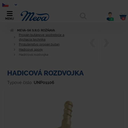
0
MENU
0
MEVA-SK S.R.O. ROŽŇAVA
Propán butánove spotrebiče a
dýchacia technika
Príslušenstvo propan butan
Hadicové spony
Hadicová rozdvojka
HADICOVÁ ROZDVOJKA
Typové číslo:
UNP01106