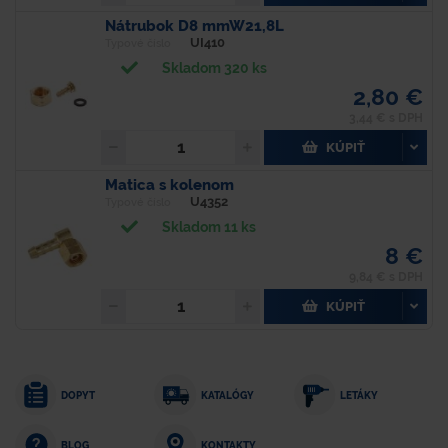
Nátrubok D8 mmW21,8L
UI410
Typové číslo
Skladom 320 ks
2,80 €
3,44 € s DPH
KÚPIŤ
Matica s kolenom
U4352
Typové číslo
Skladom 11 ks
8 €
9,84 € s DPH
KÚPIŤ
DOPYT
KATALÓGY
LETÁKY
KONTAKTY
BLOG