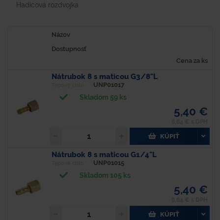
Hadicová rozdvojka
Názov
Dostupnosť
Cena za ks
Nátrubok 8 s maticou G3/8"L
UNP01017
Typové číslo
Skladom 59 ks
5,40 €
6,64 € s DPH
KÚPIŤ
Nátrubok 8 s maticou G1/4"L
UNP01015
Typové číslo
Skladom 105 ks
5,40 €
6,64 € s DPH
KÚPIŤ