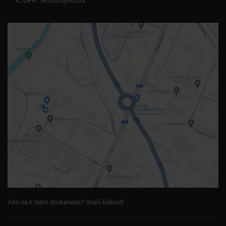
IČ DPH: SK2020500724
Ako sa k nám dostanete? Stačí kliknúť.