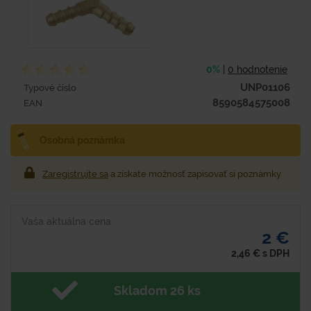
0%
|
0 hodnotenie
UNP01106
Typové číslo
8590584575008
EAN
Osobná poznámka
Zaregistrujte sa
a získate možnosť zapisovať si poznámky
Vaša aktuálna cena
2 €
2,46
€
s DPH
Skladom 26 ks