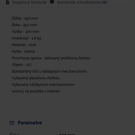
Dopytový formulár
Komentár a hodnotenie
(0)
Dĺžka - 250 mm
Šírka - 250 mm
Výška - 400 mm
Hmotnosť - 1,8 kg
Materiál - oceľ
Farba - čierna
Povrchová úprava - lakovaný práškovou farbou
Objem - 12 l
Štandardný kôš s nášlapným mechanizmom.
Vybavený plastovou vložkou.
Vybavený nášľapným mechanizmom
Určený na použitie v interiéri.
Parametre