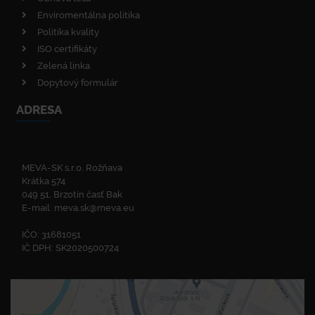
Enviromentálna politika
Politika kvality
ISO certifikáty
Zelená linka
Dopytový formulár
ADRESA
MEVA-SK s.r.o. Rožňava
Krátka 574
049 51, Brzotín časť Bak
E-mail:
meva.sk@meva.eu
IČO: 31681051
IČ DPH: SK2020500724