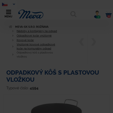
0
MENU
0
MEVA-SK S.R.O. ROŽŇAVA
Nádoby a kontajnery na odpad
Odpadkové koše vnútorné
Kovové koše
Vnútorné kovové odpadkové
koše na komunálny odpad
Odpadkový kôš s plastovou
vložkou
ODPADKOVÝ KÔŠ S PLASTOVOU
VLOŽKOU
Typové číslo:
4594