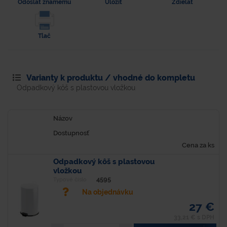
Odoslať známemu
Uložiť
Zdielať
Tlač
Varianty k produktu / vhodné do kompletu
Odpadkový kôš s plastovou vložkou
Názov
Dostupnosť
Cena za ks
Odpadkový kôš s plastovou
vložkou
4595
Typové číslo
Na objednávku
27 €
33,21 € s DPH