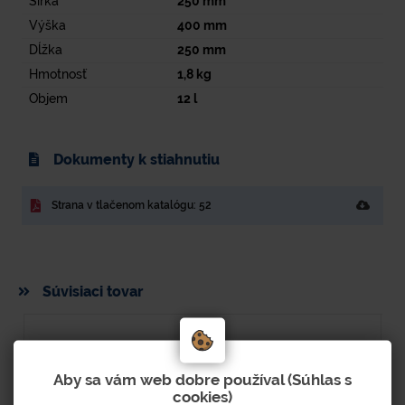
Šírka
250
mm
Výška
400
mm
Dĺžka
250
mm
Hmotnosť
1,8
kg
Objem
12
l
Dokumenty k stiahnutiu
Strana v tlačenom katalógu: 52
Súvisiaci tovar
Aby sa vám web dobre používal (Súhlas s
cookies)