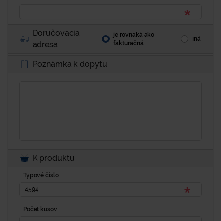
Doručovacia
je rovnaká ako
Iná
adresa
fakturačná
Poznámka k dopytu
K produktu
Typové číslo
Počet kusov