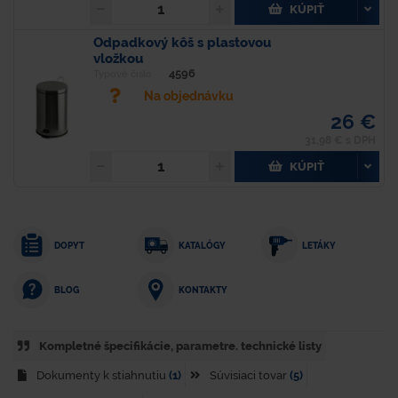
KÚPIŤ
Odpadkový kôš s plastovou
vložkou
4596
Typové číslo
Na objednávku
26 €
31,98 € s DPH
KÚPIŤ
DOPYT
KATALÓGY
LETÁKY
KONTAKTY
BLOG
Kompletné špecifikácie, parametre. technické listy
Dokumenty k stiahnutiu
(1)
Súvisiaci tovar
(5)