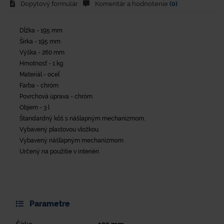
Dopytový formulár
Komentár a hodnotenie
(0)
Dĺžka - 195 mm
Šírka - 195 mm
Výška - 260 mm
Hmotnosť - 1 kg
Materiál - oceľ
Farba - chróm
Povrchová úprava - chróm
Objem - 3 l
Štandardný kôš s nášlapným mechanizmom.
Vybavený plastovou vložkou.
Vybavený nášľapným mechanizmom
Určený na použitie v interiéri.
Parametre