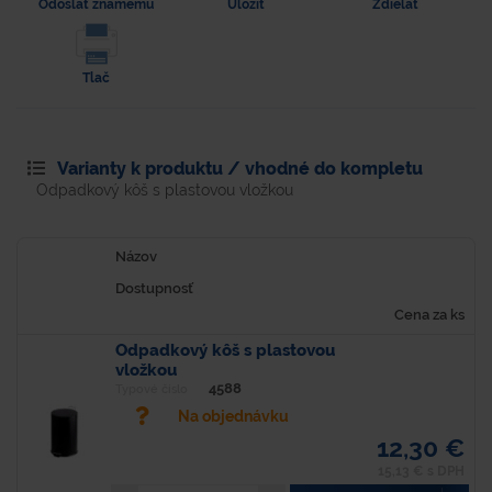
Odoslať známemu
Uložiť
Zdielať
Tlač
Varianty k produktu / vhodné do kompletu
Odpadkový kôš s plastovou vložkou
Názov
Dostupnosť
Cena za ks
Odpadkový kôš s plastovou
vložkou
4588
Typové číslo
Na objednávku
12,30 €
15,13 € s DPH