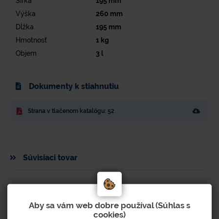
Šírka
195
mm
Výška
260
mm
Dĺžka
195
mm
Hmotnosť
1
kg
Objem
3
l
Dokumenty k stiahnutiu
Strana v tlačenom katalógu: 52
Súvisiaci tovar
Aby sa vám web dobre používal (Súhlas s
cookies)