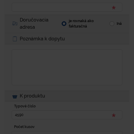
Doručovacia
je rovnaká ako
Iná
adresa
fakturačná
Poznámka k dopytu
K produktu
Typové číslo
Počet kusov