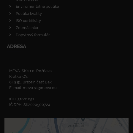
Enviromentálna politika
Politika kvality
ISO certifikáty
Zelená linka
Dopytový formulár
ADRESA
MEVA-SK s.r.o. Rožňava
Krátka 574
049 51, Brzotín časť Bak
E-mail:
meva.sk@meva.eu
IČO: 31681051
IČ DPH: SK2020500724