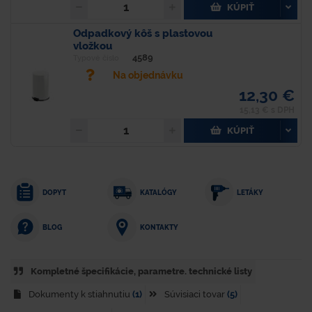
KÚPIŤ
Odpadkový kôš s plastovou
vložkou
4589
Typové číslo
Na objednávku
12,30 €
15,13 € s DPH
KÚPIŤ
DOPYT
KATALÓGY
LETÁKY
KONTAKTY
BLOG
Kompletné špecifikácie, parametre. technické listy
Dokumenty k stiahnutiu
(1)
Súvisiaci tovar
(5)