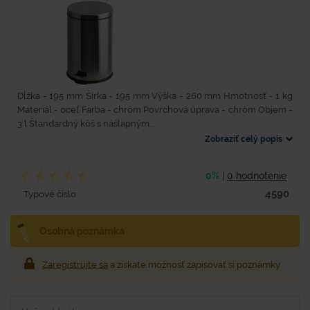
Dĺžka - 195 mm Šírka - 195 mm Výška - 260 mm Hmotnosť - 1 kg
Materiál - oceľ Farba - chróm Povrchová úprava - chróm Objem -
3 l Štandardný kôš s nášlapným...
Zobraziť celý popis
0%
|
0 hodnotenie
4590
Typové číslo
Osobná poznámka
Zaregistrujte sa
a získate možnosť zapisovať si poznámky