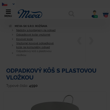
0
MENU
0
MEVA-SK S.R.O. ROŽŇAVA
Nádoby a kontajnery na odpad
Odpadkové koše vnútorné
Kovové koše
Vnútorné kovové odpadkové
koše na komunálny odpad
Odpadkový kôš s plastovou
vložkou
ODPADKOVÝ KÔŠ S PLASTOVOU
VLOŽKOU
Typové číslo:
4590