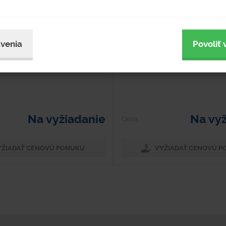
ľový plech Objem: 5,5 m3 Šírka: 1820
Materiál: Oceľový plech Objem: 5,5 
00 mm Výška: 1150 mm Vyrobený z
mm Dĺžka: 3 500 mm Výška: 1 100 
eľového plechu. Kontajner z jednej
vystuženou konštrukciou Kontajner
venia
Povoliť 
vený sklopným...
vnútornej aj z vonkajšej...
Na vyžiadanie
Na vy
Cena
YŽIADAŤ CENOVÚ PONUKU
VYŽIADAŤ CENOVÚ 