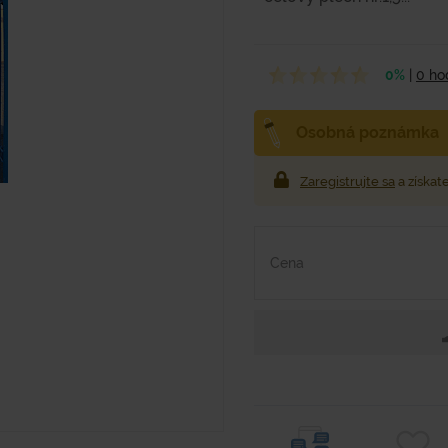
0%
|
0 ho
Osobná poznámka
Zaregistrujte sa
a získat
Cena