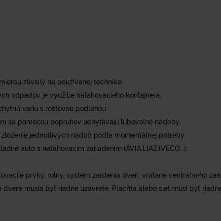
erou závislý na používanej technike.
h odpadov je využitie naťahovacieho kontajnera.
chytnú vaňu s roštovou podlahou.
rým sa pomocou popruhov uchytávajú ľubovoľné nádoby.
zloženie jednotlivých nádob podľa momentálnej potreby.
adné auto s naťahovacím zariadením (ÁVIA,LIAZ,IVECO...).
vacíie prvky, rolny, systém zaistenia dverí, vrátane centrálneho zaist
 dvere musia byť riadne uzavreté. Plachta alebo sieť musí byť riadne