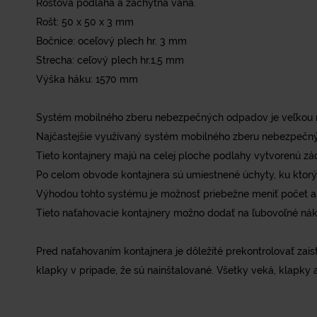
Roštová podlaha a záchytná vana.
Rošt: 50 x 50 x 3 mm
Bočnice: oceľový plech hr. 3 mm
Strecha: ceľový plech hr.1,5 mm
Výška háku: 1570 mm
Systém mobilného zberu nebezpečných odpadov je veľkou mi
Najčastejšie využívaný systém mobilného zberu nebezpečnýc
Tieto kontajnery majú na celej ploche podlahy vytvorenú zá
Po celom obvode kontajnera sú umiestnené úchyty, ku kto
Výhodou tohto systému je možnosť priebežne meniť počet a 
Tieto naťahovacie kontajnery možno dodať na ľubovoľné nákl
Pred naťahovaním kontajnera je dôležité prekontrolovať zaisťo
klapky v prípade, že sú nainštalované. Všetky veká, klapky a