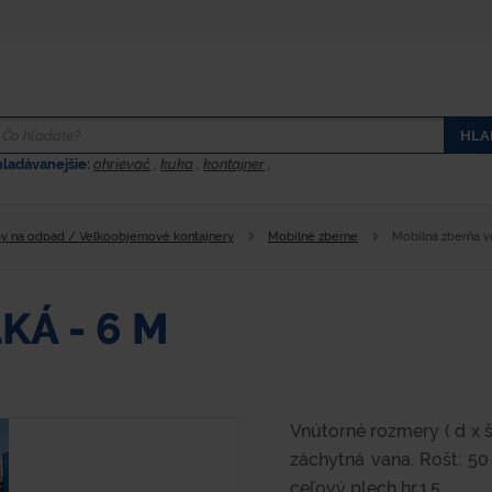
HLA
hladávanejšie:
ohrievač
,
kuka
,
kontajner
,
y na odpad / Veľkoobjemové kontajnery
Mobilné zberne
Mobilná zberňa v
Á - 6 M
Vnútorné rozmery ( d x 
záchytná vana. Rošt: 50
ceľový plech hr.1,5...