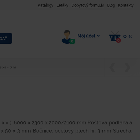
Katalogy
Letáky
Dopytový formulár
Blog
Kontakty
0
Môj účet
€
DAŤ
0
0
eľká - 6 m
š x v ): 6000 x 2300 x 2000/2100 mm Roštová podlaha a
 x 50 x 3 mm Bočnice: oceľový plech hr. 3 mm Strecha: