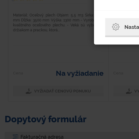
Materiál: Oceľový plech Objem: 5,5 m3 Šírka: 1820
Materiál: Oce
mm Dĺžka: 3500 mm Výška: 1300 mm - Vyrobený z
mm Dĺžka: 35
kvalitného oceľového plechu. - Veká sú vybavené
kvalitného oc
Nasta
držiakom a prackou, ktorá...
strany je vyba
Na vyžiadanie
Cena
Cena
VYŽIADAŤ CENOVÚ PONUKU
V
Dopytový formulár
Fakturačná adresa