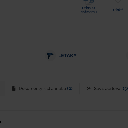
Odoslať
Uložiť
známemu
LETÁKY
Dokumenty k stiahnutiu
(0)
Súvisiaci tovar
(5)
m