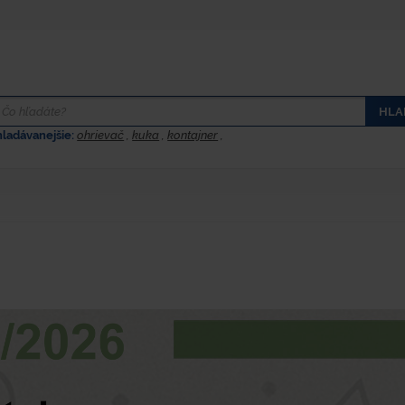
HLA
hladávanejšie:
ohrievač
,
kuka
,
kontajner
,