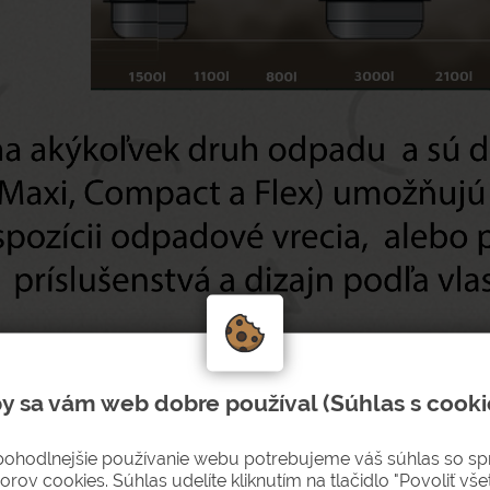
y sa vám web dobre používal (Súhlas s cooki
pohodlnejšie používanie webu potrebujeme váš súhlas so s
orov cookies. Súhlas udelíte kliknutím na tlačidlo "Povoliť všet