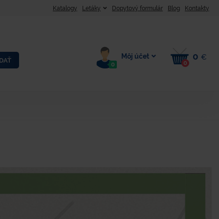
Katalogy
Letáky
Dopytový formulár
Blog
Kontakty
0
Môj účet
€
DAŤ
0
0