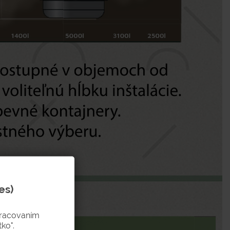
es)
pracovaním
ko".