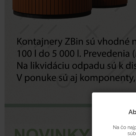
Ab
Na čo naj
súb