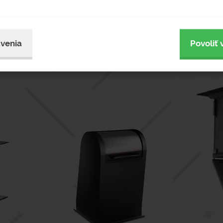
venia
Povoliť 