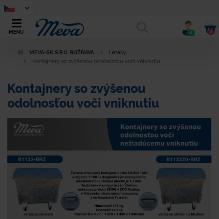
0
MENU
0
MEVA-SK S.R.O. ROŽŇAVA
Letáky
Kontajnery so zvýšenou odolnosťou voči vniknutiu
Kontajnery so zvýšenou
odolnosťou voči vniknutiu