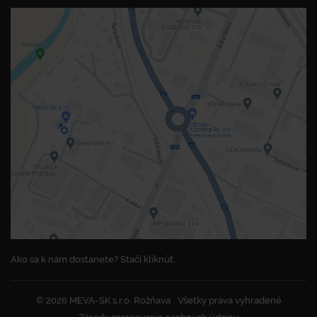
Ako sa k nám dostanete? Stačí kliknúť.
© 2026 MEVA-SK s.r.o. Rožňava
Všetky práva vyhradené