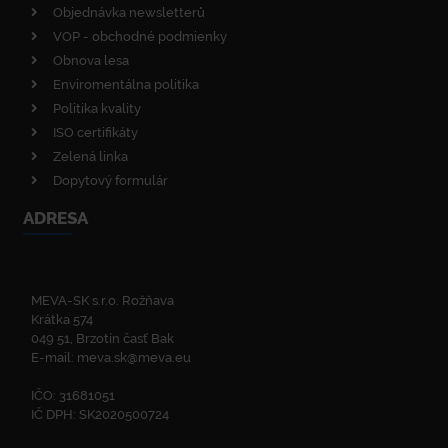
Objednávka newsletterů
VOP - obchodné podmienky
Obnova lesa
Enviromentálna politika
Politika kvality
ISO certifikáty
Zelená linka
Dopytový formulár
ADRESA
MEVA-SK s.r.o. Rožňava
Krátka 574
049 51, Brzotín časť Bak
E-mail:
meva.sk@meva.eu
IČO: 31681051
IČ DPH: SK2020500724