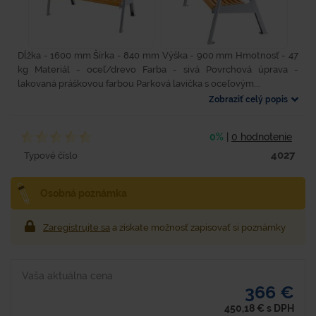
Dĺžka - 1600 mm Šírka - 840 mm Výška - 900 mm Hmotnosť - 47
kg Materiál - oceľ/drevo Farba - sivá Povrchová úprava -
lakovaná práškovou farbou Parková lavička s oceľovým...
Zobraziť celý popis
0%
|
0 hodnotenie
4027
Typové číslo
Osobná poznámka
Zaregistrujte sa
a získate možnosť zapisovať si poznámky
Vaša aktuálna cena
366 €
450,18
€
s DPH