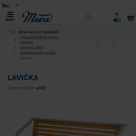
0
MENU
0
MEVA-SK S.R.O. ROŽŇAVA
Vybavenie miest a obcí -
mobiliár
Lavičky a stoly
Drevené lavičky a stoly
Lavička
LAVIČKA
Typové číslo:
4027