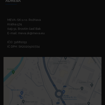
ADRESA
MEVA-SK s.r.o. Rožňava
Krátka 574
049 51, Brzotín časť Bak
E-mail:
meva.sk@meva.eu
IČO: 31681051
IČ DPH: SK2020500724