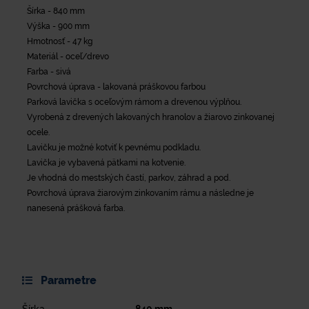
Šírka - 840 mm
Výška - 900 mm
Hmotnosť - 47 kg
Materiál - oceľ/drevo
Farba - sivá
Povrchová úprava - lakovaná práškovou farbou
Parková lavička s oceľovým rámom a drevenou výplňou.
Vyrobená z drevených lakovaných hranolov a žiarovo zinkovanej
ocele.
Lavičku je možné kotviť k pevnému podkladu.
Lavička je vybavená pätkami na kotvenie.
Je vhodná do mestských častí, parkov, záhrad a pod.
Povrchová úprava žiarovým zinkovaním rámu a následne je
nanesená prášková farba.
Parametre