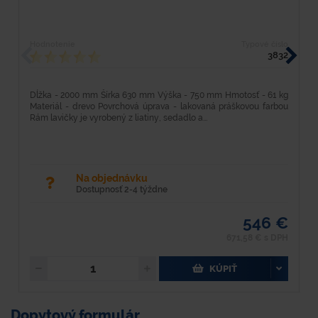
Hodnotenie
Typové číslo
H
3832
Dĺžka - 2000 mm Šírka 630 mm Výška - 750 mm Hmotosť - 61 kg
D
Materiál - drevo Povrchová úprava - lakovaná práškovou farbou
k
Rám lavičky je vyrobený z liatiny, sedadlo a...
p
Na objednávku
Dostupnosť 2-4 týždne
546 €
671,58 € s DPH
KÚPIŤ
Dopytový formulár