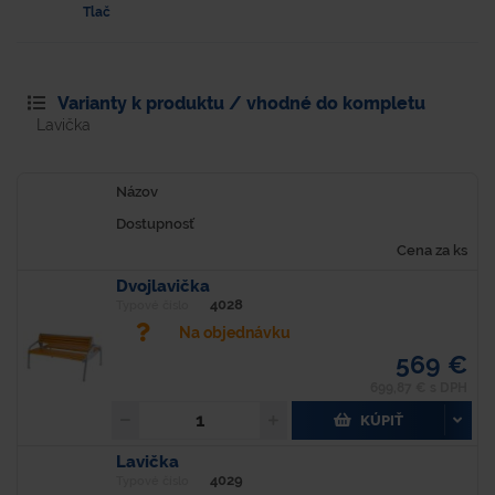
Tlač
Varianty k produktu / vhodné do kompletu
Lavička
Názov
Dostupnosť
Cena za ks
Dvojlavička
4028
Typové číslo
Na objednávku
569 €
699,87 € s DPH
KÚPIŤ
Lavička
4029
Typové číslo