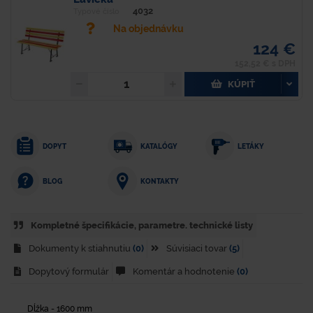
4032
Typové číslo
Na objednávku
124 €
152,52 € s DPH
KÚPIŤ
DOPYT
KATALÓGY
LETÁKY
KONTAKTY
BLOG
Kompletné špecifikácie, parametre. technické listy
Dokumenty k stiahnutiu
(0)
Súvisiaci tovar
(5)
Dopytový formulár
Komentár a hodnotenie
(0)
Dĺžka - 1600 mm