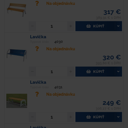
Na objednávku
317 €
389,91 € s DPH
KÚPIŤ
Lavička
4030
Typové číslo
Na objednávku
320 €
393,60 € s DPH
KÚPIŤ
Lavička
4031
Typové číslo
Na objednávku
249 €
306,27 € s DPH
KÚPIŤ
Lavička