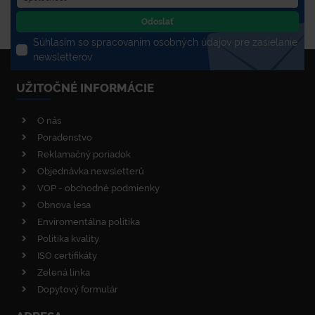
Odoslať
Súhlasím so spracovaním osobných údajov pre zasielanie
newsletterov
UŽITOČNÉ INFORMÁCIE
O nás
Poradenstvo
Reklamačný poriadok
Objednávka newsletterů
VOP - obchodné podmienky
Obnova lesa
Enviromentálna politika
Politika kvality
ISO certifikáty
Zelená linka
Dopytový formulár