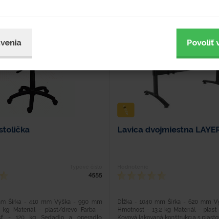
venia
Povoliť 
stolička
Lavica dvojmiestna LAYER
Typové číslo
Hodnotenie
4555
mm Šírka - 410 mm Výška - 990 mm
Dĺžka - 1040 mm Šírka - 620 mm V
kg Materiál - plast/drevo Farba -
Hmotnosť - 13,2 kg Materiál - plast
osť - 120 kg Sedadlo a operadlo
Kovová lakovaná konštrukcia s plas