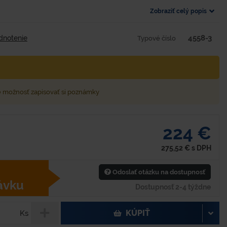
Zobraziť celý popis
4558-3
dnotenie
Typové číslo
e možnosť zapisovať si poznámky
224 €
275,52
€
s DPH
Odoslať otázku na dostupnosť
ávku
Dostupnosť 2-4 týždne
KÚPIŤ
Ks