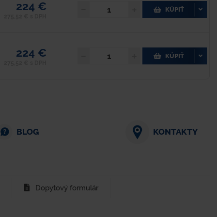
224 €
KÚPIŤ
275,52 € s DPH
224 €
KÚPIŤ
275,52 € s DPH
BLOG
KONTAKTY
Dopytový formulár