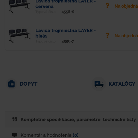
Lavica trojmiestna LAYER -
červená
Na objedn
4558-6
Typové číslo
Lavica trojmiestna LAYER -
biela
Na objedn
4558-7
Typové číslo
DOPYT
KATALÓGY
Kompletné špecifikácie, parametre. technické listy
Komentár a hodnotenie
(0)