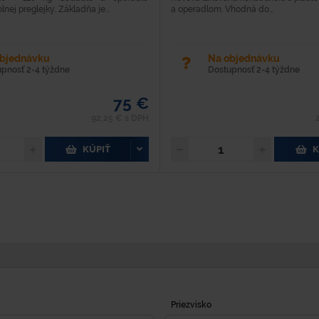
nej preglejky. Základňa je...
a operadlom. Vhodná do...
objednávku
Na objednávku
upnosť 2-4 týždne
Dostupnosť 2-4 týždne
75 €
92,25 € s DPH
KÚPIŤ
K
Priezvisko