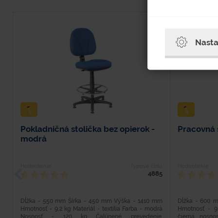
Nasta
Pokladničná stolička bez opierok -
Pracovná 
modrá
Hodnotenie
Typové číslo
Hodnotenie
4885
Dĺžka - 550 mm Šírka - 450 mm Výška - 1410 mm
Dĺžka - 600 
Hmotnosť - 9,2 kg Materiál - textília Farba - modrá
Hmotnosť - 9 
Nosnosť - 120 kg Čalúnené prevedenie.
čierna nosn