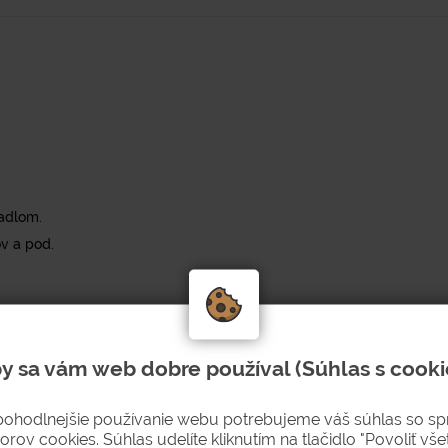
adlom.
ov a pod.
y sa vám web dobre používal (Súhlas s cooki
pohodlnejšie používanie webu potrebujeme váš súhlas so s
orov cookies. Súhlas udelíte kliknutím na tlačidlo "Povoliť všet