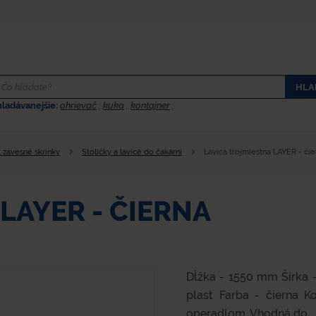
HLA
hladávanejšie:
ohrievač
,
kuka
,
kontajner
,
, závesné skrinky
Stoličky a lavice do čakární
Lavica trojmiestna LAYER - čie
LAYER - ČIERNA
Dĺžka - 1550 mm Šírka 
plast Farba - čierna 
operadlom. Vhodná do...