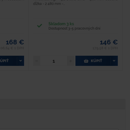
dĺžka - 2 480 mm -...
p
Skladom 3 ks
Dostupnosť 3-5 pracovných dní
168 €
146 €
206,64 € s DPH
179,58 € s DPH
ÚPIŤ
KÚPIŤ