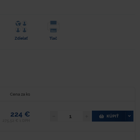
Zdielať
Tlač
Cena za ks
224 €
KÚPIŤ
275,52 € s DPH