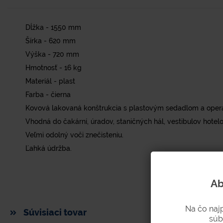
Dĺžka - 1550 mm
Šírka - 620 mm
Výška - 720 mm
Hmotnosť - 16 kg
Materiál - plast
Farba - čierna
Kovová lakovaná konštrukcia s plastovým sedadlom a oper
Vhodná do čakární, úradov, staničných hál, vestibulov hotel
Veľmi odolný voči znečisteniu.
Ľahká údržba.
Ab
Na čo naj
Súvisiaci tovar
súb