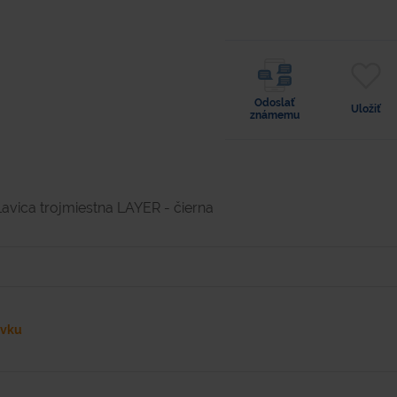
Odoslať
Uložiť
známemu
Lavica trojmiestna LAYER - čierna
ávku