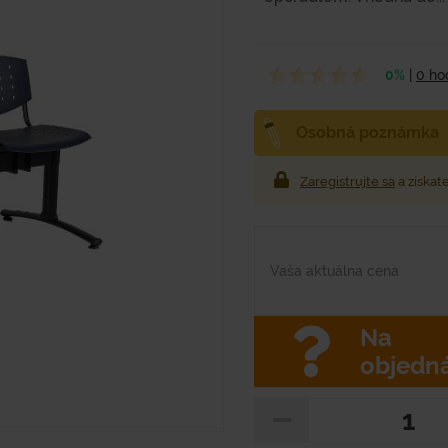
0%
|
0 ho
Osobná poznámka
Zaregistrujte sa
a získat
Vaša aktuálna cena
Na
objedn