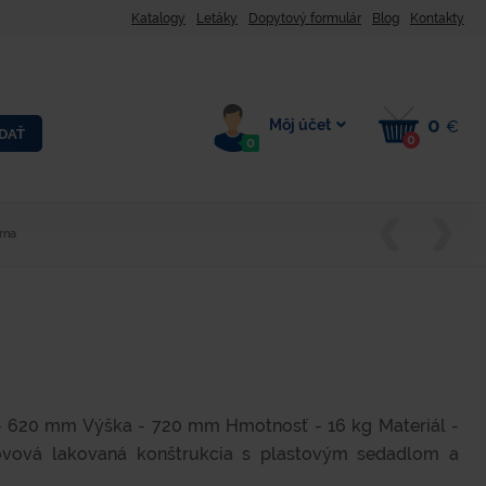
Katalogy
Letáky
Dopytový formulár
Blog
Kontakty
0
Môj účet
€
DAŤ
0
0
rna
- 620 mm Výška - 720 mm Hmotnosť - 16 kg Materiál -
Kovová lakovaná konštrukcia s plastovým sedadlom a