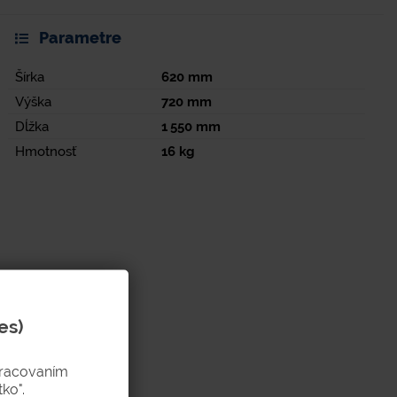
Parametre
Šírka
620
mm
Výška
720
mm
Dĺžka
1 550
mm
Hmotnosť
16
kg
es)
pracovaním
ko".