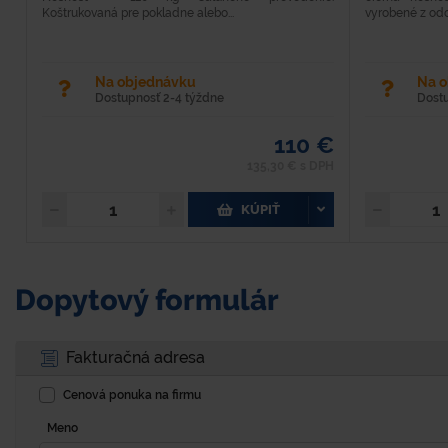
Koštrukovaná pre pokladne alebo...
vyrobené z odol
Na objednávku
Na 
Dostupnosť 2-4 týždne
Dost
110 €
135,30 € s DPH
KÚPIŤ
Dopytový formulár
Fakturačná adresa
Cenová ponuka na firmu
Meno