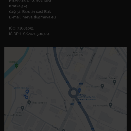
MEVA-SK s.r.o. Rožňava
Krátka 574
049 51, Brzotín časť Bak
E-mail:
meva.sk@meva.eu
IČO: 31681051
IČ DPH: SK2020500724