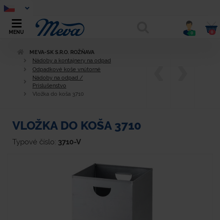
0
MENU
0
MEVA-SK S.R.O. ROŽŇAVA
Nádoby a kontajnery na odpad
Odpadkové koše vnútorné
Nádoby na odpad /
Príslušenstvo
Vložka do koša 3710
VLOŽKA DO KOŠA 3710
Typové číslo:
3710-V