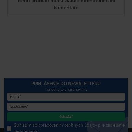
Tento produkt nemá žiadne hodnotenie ani
komentáre
PRIHLÁSENIE DO NEWSLETTERU
Nenechajte si újsť novinky
Odoslať
Súhlasím so spracovaním osobných údajov pre zasielanie
newsletterov