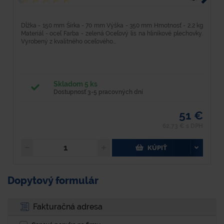
Dĺžka - 150 mm Šírka - 70 mm Výška - 350 mm Hmotnosť - 2,2 kg
R
Materiál - oceľ Farba - zelená Oceľový lis na hliníkové plechovky.
H
Vyrobený z kvalitného oceľového...
k
Skladom 5 ks
Dostupnosť 3-5 pracovných dní
51 €
C
62,73 € s DPH
KÚPIŤ
Dopytový formulár
Fakturačná adresa