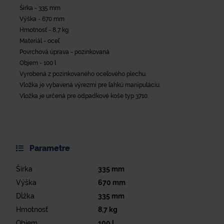
Šírka - 335 mm
Výška - 670 mm
Hmotnosť - 8,7 kg
Materiál - oceľ
Povrchová úprava - pozinkovaná
Objem - 100 l
Vyrobená z pozinkovaného oceľového plechu.
Vložka je vybavená výrezmi pre ľahkú manipuláciu.
Vložka je určená pre odpadkové koše typ 3710.
Parametre
Šírka
335
mm
Výška
670
mm
Dĺžka
335
mm
Hmotnosť
8,7
kg
Objem
100
l