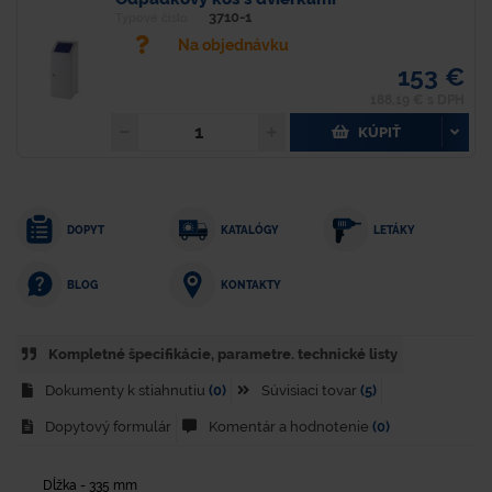
3710-1
Typové číslo
Na objednávku
153 €
188,19 € s DPH
KÚPIŤ
DOPYT
KATALÓGY
LETÁKY
KONTAKTY
BLOG
Kompletné špecifikácie, parametre. technické listy
Dokumenty k stiahnutiu
(0)
Súvisiaci tovar
(5)
Dopytový formulár
Komentár a hodnotenie
(0)
Dĺžka - 335 mm