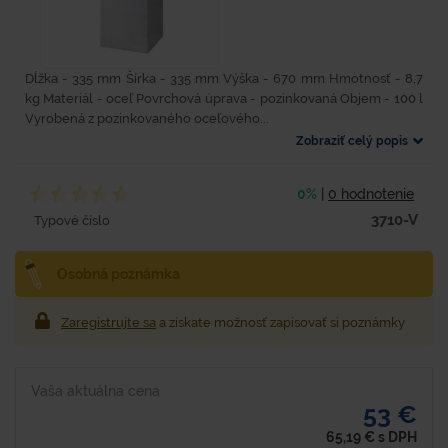
Dĺžka - 335 mm Šírka - 335 mm Výška - 670 mm Hmotnosť - 8,7
kg Materiál - oceľ Povrchová úprava - pozinkovaná Objem - 100 l
Vyrobená z pozinkovaného oceľového...
Zobraziť celý popis
0%
|
0 hodnotenie
3710-V
Typové číslo
Osobná poznámka
Zaregistrujte sa
a získate možnosť zapisovať si poznámky
Vaša aktuálna cena
53 €
65,19
€
s DPH