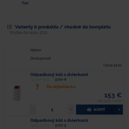
Tlač
Varianty k produktu / vhodné do kompletu
Vložka do koša 3710
Názov
Dostupnosť
Cena za ks
Odpadkový kôš s dvierkami
3710-6
Typové číslo
Na objednávku
153 €
188,19 € s DPH
KÚPIŤ
Odpadkový kôš s dvierkami
3710-5
Typové číslo