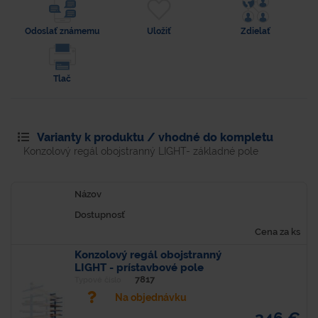
Odoslať známemu
Uložiť
Zdielať
Tlač
Varianty k produktu / vhodné do kompletu
Konzolový regál obojstranný LIGHT- základné pole
Názov
Dostupnosť
Cena za ks
Konzolový regál obojstranný
LIGHT - prístavbové pole
7817
Typové číslo
Na objednávku
346 €