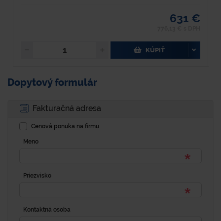
631 €
776,13 € s DPH
KÚPIŤ
Dopytový formulár
Fakturačná adresa
Cenová ponuka na firmu
Meno
Priezvisko
Kontaktná osoba