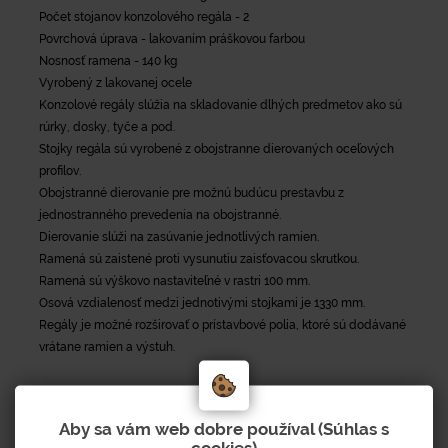
Počet stojanov konzolového regála - 2
Povrchová úprava - lakovaním práškovou farbou
Nosnosť ramena - 140 kg
Vyrobený z lakovanej ocele
Konzolové regály slúžia na skladovanie dlhých predmetov ako sú
rúrky, dosky, tyče a pod.
Stojky regála sú vyrobené z obojstranne dierovaných oceľových
profilov.
Obojstranné dierovanie pre možnú budúcu prestavbu z
jednostranného prevedenia na obojstranné.
Dierovanie slúži na zasúvanie jednotlivých ramien.
Ramená sú zaistené proti vysunutiu zaisťovacou skrutkou.
Ramená sú výškovo nastaviteľné v rastri 100 mm.
Osová vzdialenosť medzi jednotivými stojkami je 1330 mm.
Regály je možné rozširovať o prístavbové polia, ktoré sú dodávané
vrátane ramien a výstuh.
Aby sa vám web dobre používal (Súhlas s
cookies)