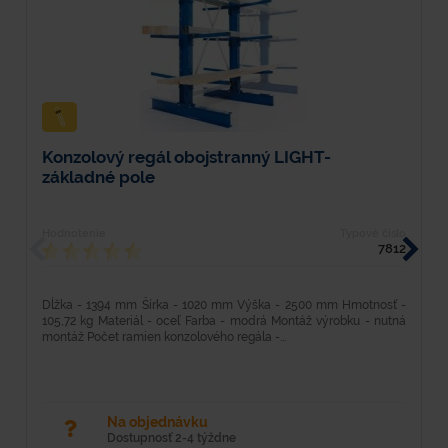
Konzolový regál obojstranný LIGHT-
K
základné pole
Hodnotenie
Typové číslo
H
7812
Dĺžka - 1394 mm Šírka - 1020 mm Výška - 2500 mm Hmotnosť -
D
105,72 kg Materiál - oceľ Farba - modrá Montáž výrobku - nutná
8
montáž Počet ramien konzolového regála -...
m
Na objednávku
Dostupnosť 2-4 týždne