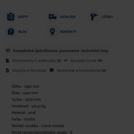
DOPYT
KATALÓGY
LETÁKY
KONTAKTY
BLOG
Kompletné špecifikácie, parametre. technické listy
Dokumenty k stiahnutiu
(1)
Súvisiaci tovar
(8)
Dopytový formulár
Komentár a hodnotenie
(0)
Dĺžka - 1394 mm
Šírka - 1420 mm
Výška - 2500 mm
Hmotnosť - 121,51 kg
Materiál - oceľ
Farba - modrá
Montáž výrobku - nutná montáž
Počet ramien konzolového regála - 8