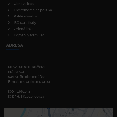
Obnova lesa
Enviromentálna politika
Politika kvality
ISO certifikáty
Zelená linka
Dopytový formulár
ADRESA
MEVA-SK s.r.o. Rožňava
Krátka 574
049 51, Brzotín časť Bak
E-mail:
meva.sk@meva.eu
IČO: 31681051
IČ DPH: SK2020500724