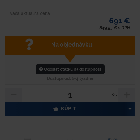
Vaša aktuálna cena
691 €
849,93
€
s DPH
Na objednávku
Odoslať otázku na dostupnosť
Dostupnosť 2-4 týždne
Ks
KÚPIŤ