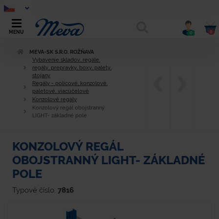
0
MENU
0
MEVA-SK S.R.O. ROŽŇAVA
Vybavenie skladov, regále,
regály, prepravky, boxy, palety,
stojany
Regály - policové, konzolové,
paletové, viacúčelové
Konzolové regály
Konzolový regál obojstranný
LIGHT- základné pole
KONZOLOVÝ REGÁL
OBOJSTRANNÝ LIGHT- ZÁKLADNÉ
POLE
Typové číslo:
7816