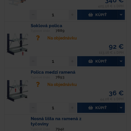
425,58 € s DPH
KÚPIŤ
Soklová polica
7889
Typové číslo
Na objednávku
92 €
113,16 € s DPH
KÚPIŤ
Polica medzi ramená
7893
Typové číslo
Na objednávku
36 €
44,28 € s DPH
KÚPIŤ
Nosná lišta na ramená z
tyčoviny
7942
Typové číslo