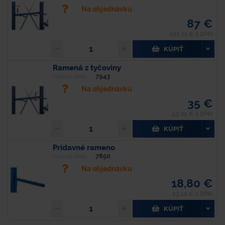
Na objednávku
87 €
107,01 € s DPH
KÚPIŤ
Ramená z tyčoviny
7943
Typové číslo
Na objednávku
35 €
43,05 € s DPH
KÚPIŤ
Prídavné rameno
7850
Typové číslo
Na objednávku
18,80 €
23,12 € s DPH
KÚPIŤ