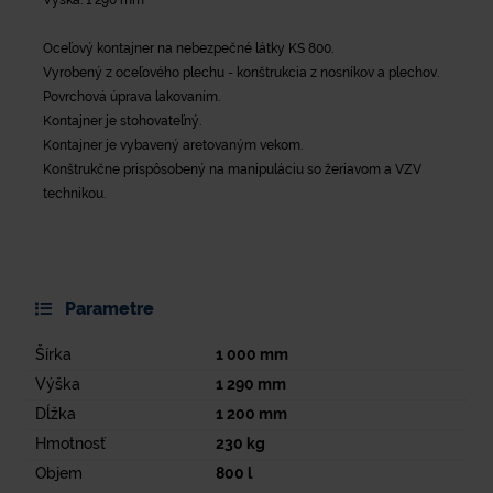
Oceľový kontajner na nebezpečné látky KS 800.
Vyrobený z oceľového plechu - konštrukcia z nosníkov a plechov.
Povrchová úprava lakovaním.
Kontajner je stohovateľný.
Kontajner je vybavený aretovaným vekom.
Konštrukčne prispôsobený na manipuláciu so žeriavom a VZV
technikou.
Parametre
Šírka
1 000
mm
Výška
1 290
mm
Dĺžka
1 200
mm
Hmotnosť
230
kg
Objem
800
l