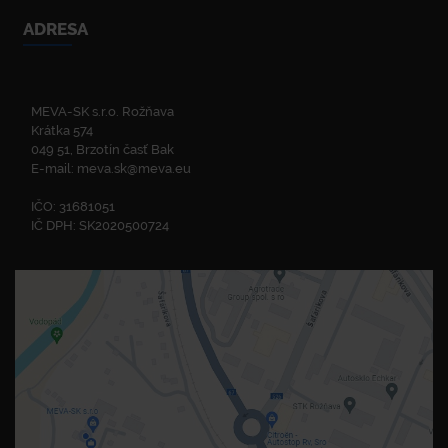
ADRESA
MEVA-SK s.r.o. Rožňava
Krátka 574
049 51, Brzotín časť Bak
E-mail:
meva.sk@meva.eu
IČO: 31681051
IČ DPH: SK2020500724