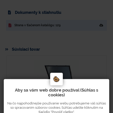
Dokumenty k stiahnutiu
Strana v tlačenom katalógu: 129
Súvisiaci tovar
Aby sa vám web dobre používal (Súhlas s
cookies)
Na čo najpohodlnejšie používanie webu potrebujeme váš súhlas
so spracovaním súborov cookies. Súhlas udelíte kliknutím na
tlačidlo "Povoliť všetko".