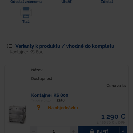
Odoslať známemu
Uložiť
Zdielať
Tlač
Varianty k produktu / vhodné do kompletu
Kontajner KS 800
Názov
Dostupnosť
Cena za ks
Kontajner KS 800
1258
Typové číslo
Na objednávku
1 290 €
1 586,70 € s DPH
KÚPIŤ