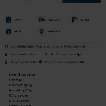
DOPYT
KATALÓGY
LETÁKY
KONTAKTY
BLOG
Kompletné špecifikácie, parametre. technické listy
Dokumenty k stiahnutiu
(1)
Súvisiaci tovar
(5)
Dopytový formulár
Komentár a hodnotenie
(0)
Materiál: Oceľ/Plech
Objem: 800 l
Hmotnosť: 230 kg
Nosnosť: 1 500 kg
Dĺžka: 1 200 mm
Šírka: 1 000 mm
Výška: 1 290 mm