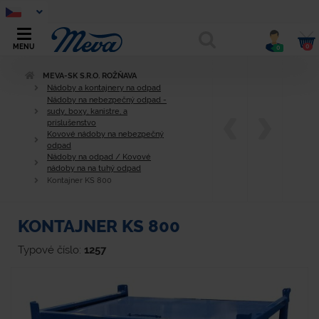
0
MENU
0
MEVA-SK S.R.O. ROŽŇAVA
Nádoby a kontajnery na odpad
Nádoby na nebezpečný odpad -
sudy, boxy, kanistre, a
príslušenstvo
Kovové nádoby na nebezpečný
odpad
Nádoby na odpad / Kovové
nádoby na na tuhý odpad
Kontajner KS 800
KONTAJNER KS 800
Typové číslo:
1257