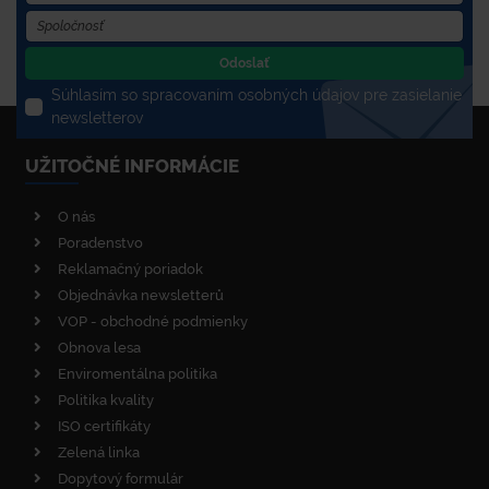
Odoslať
Súhlasím so spracovaním osobných údajov pre zasielanie
newsletterov
UŽITOČNÉ INFORMÁCIE
O nás
Poradenstvo
Reklamačný poriadok
Objednávka newsletterů
VOP - obchodné podmienky
Obnova lesa
Enviromentálna politika
Politika kvality
ISO certifikáty
Zelená linka
Dopytový formulár