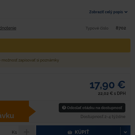
Zobraziť celý popis
8702
dnotenie
Typové číslo
e možnosť zapisovať si poznámky
17,90 €
22,02
€
s DPH
Odoslať otázku na dostupnosť
ávku
Dostupnosť 2-4 týždne
KÚPIŤ
Ks