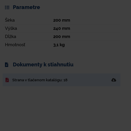
Parametre
Šírka
200
mm
Výška
240
mm
Dĺžka
200
mm
Hmotnosť
3,1
kg
Dokumenty k stiahnutiu
Strana v tlačenom katalógu: 18