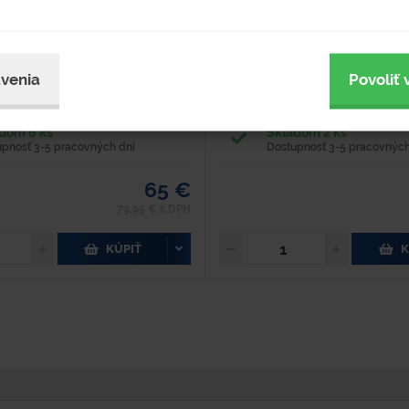
nkovaný plech Hrúbka materiálu: 1 mm
Dĺžka - 350 mm Šírka - 200 mm V
Hmotnosť: 18,2 kg Priemer: 595 mm
Hmotnosť - 1 kg Materiál - plast 
 Prevedenie: 2" zátka vo veku, 3/4"
Certifikovaný - áno - Vyrobený z v
" zátka v...
polyetylénu. - Vhodný ako...
venia
Povoliť 
dom 6 ks
Skladom 2 ks
upnosť 3-5 pracovných dní
Dostupnosť 3-5 pracovných
65 €
79,95 € s DPH
KÚPIŤ
K