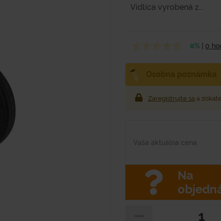
Vidlica vyrobená z...
0%
|
0 ho
Osobná poznámka
Zaregistrujte sa
a získat
Vaša aktuálna cena
Na
objedn