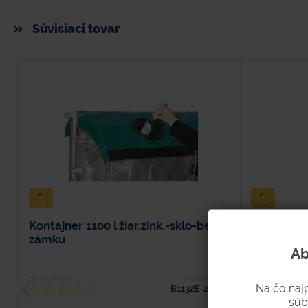
Súvisiaci tovar
Kontajner 1100 l žiar.zink.-sklo-bez
Sud 200 l 
zámku
1 x v pláš
Ab
Hodnotenie
Typové číslo
Hodnotenie
Na čo naj
B1132E-2B-SK
súb