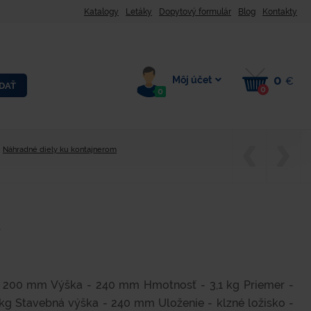
Katalogy
Letáky
Dopytový formulár
Blog
Kontakty
0
Môj účet
€
DAŤ
0
0
Náhradné diely ku kontajnerom
R
- 200 mm Výška - 240 mm Hmotnosť - 3,1 kg Priemer -
g Stavebná výška - 240 mm Uloženie - klzné ložisko -