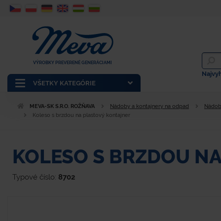
VÝROBKY PREVERENÉ GENERÁCIAMI
Najvy
VŠETKY KATEGÓRIE
MEVA-SK S.R.O. ROŽŇAVA
Nádoby a kontajnery na odpad
Nádob
Koleso s brzdou na plastový kontajner
KOLESO S BRZDOU N
Typové číslo:
8702