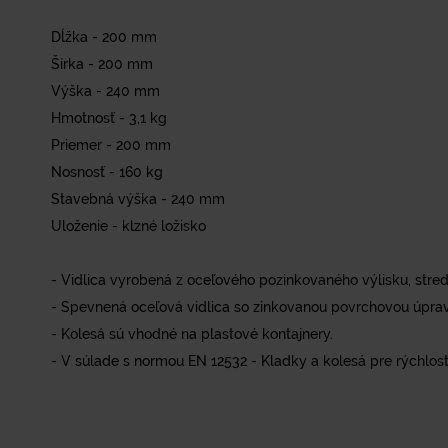
Dĺžka - 200 mm
Šírka - 200 mm
Výška - 240 mm
Hmotnosť - 3,1 kg
Priemer - 200 mm
Nosnosť - 160 kg
Stavebná výška - 240 mm
Uloženie - klzné ložisko
- Vidlica vyrobená z oceľového pozinkovaného výlisku, stre
- Spevnená oceľová vidlica so zinkovanou povrchovou úpra
- Kolesá sú vhodné na plastové kontajnery.
- V súlade s normou EN 12532 - Kladky a kolesá pre rýchlos