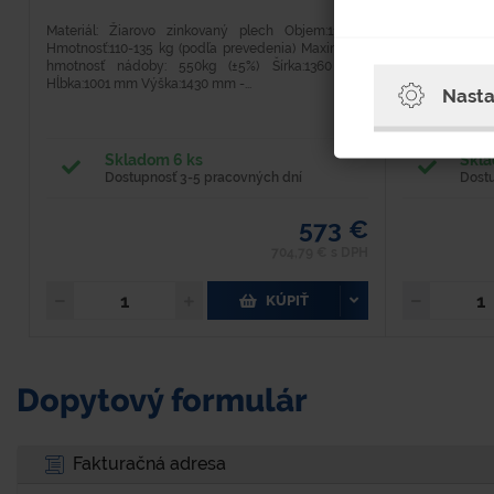
Materiál: Žiarovo zinkovaný plech Objem:1100 l
Materiál: Pozi
Hmotnosť:110-135 kg (podľa prevedenia) Maximálna
Objem: 200 l 
hmotnosť nádoby: 550kg (±5%) Šírka:1360 mm
Výška: 820 mm
Hĺbka:1001 mm Výška:1430 mm -...
zátka vo veku, 2
Nasta
Skladom 6 ks
Skla
Dostupnosť 3-5 pracovných dní
Dost
573 €
704,79 € s DPH
KÚPIŤ
Dopytový formulár
Fakturačná adresa