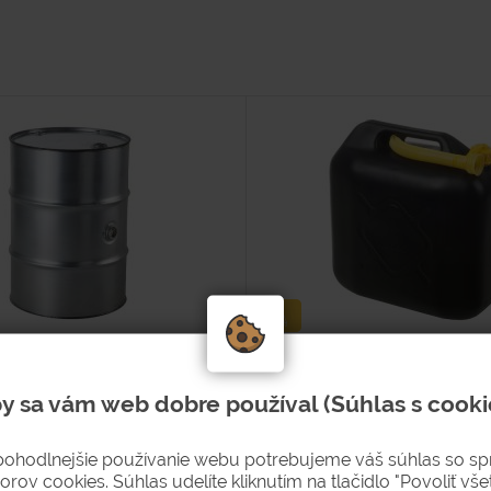
pozink. - 2 x otvor vo veku,
Kanister na PHM 20 l
ti 1 mm
y sa vám web dobre používal (Súhlas s cooki
Typové číslo
Hodnotenie
pohodlnejšie používanie webu potrebujeme váš súhlas so s
B0464-1-SK
orov cookies. Súhlas udelíte kliknutím na tlačidlo "Povoliť všet