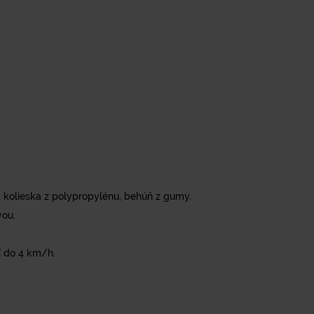
d kolieska z polypropylénu, behúň z gumy.
vou.
ť do 4 km/h.