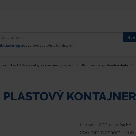
HLA
hladávanejšie:
ohrievač
,
kuka
,
kontajner
,
y na odpad / Komunálny a separovaný odpad
Príslušenstvo, náhradné diely
A PLASTOVÝ KONTAJNE
Dĺžka - 200 mm Šírka 
200 mm Nosnosť - 160 k