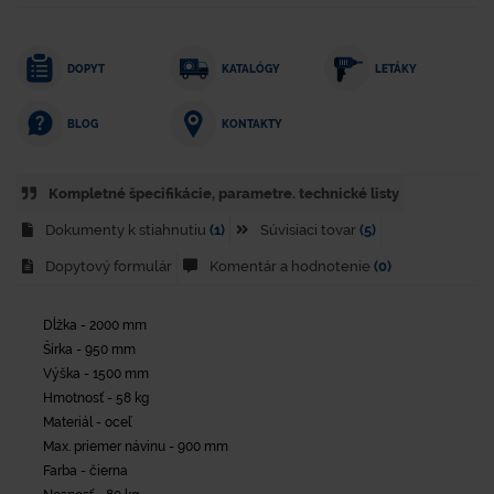
DOPYT
KATALÓGY
LETÁKY
KONTAKTY
BLOG
Kompletné špecifikácie, parametre. technické listy
Dokumenty k stiahnutiu
(1)
Súvisiaci tovar
(5)
Dopytový formulár
Komentár a hodnotenie
(0)
Dĺžka - 2000 mm
Šírka - 950 mm
Výška - 1500 mm
Hmotnosť - 58 kg
Materiál - oceľ
Max. priemer návinu - 900 mm
Farba - čierna