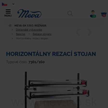
0
MENU
0
MEVA-SK S.R.O. ROŽŇAVA
Dielenské vybavenie
Balenie
Baliace stojany
Horizontálny rezací stojan
HORIZONTÁLNY REZACÍ STOJAN
Typové číslo:
7361/160