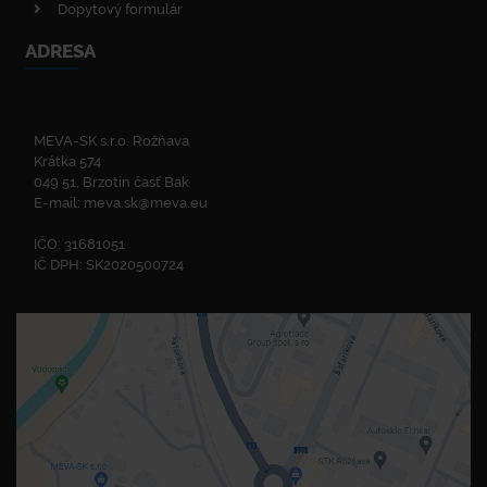
Dopytový formulár
ADRESA
MEVA-SK s.r.o. Rožňava
Krátka 574
049 51, Brzotín časť Bak
E-mail:
meva.sk@meva.eu
IČO: 31681051
IČ DPH: SK2020500724