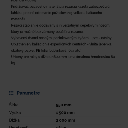
Nosnosť - 80 kg
Pridržiavač baliaceho materiálu a rezacia kazeta zabezpečujú
ľahké a presné odrezanie požadovanej veľkosti baliaceho
materiálu.
Rezací staojan je dodávaný s iniverzálnym čepeľovým nožom,
ktorý je možné bez zámeny použiť na rezanie.
Vybavený dvomi nosnými pozinkovanými tyčami - pre 2 náviny.
Uplatnenie v baliacich a expedičných centrách - vlnitá lepenka,
obalový papier, PE fólia, bublinková fólia atď.
Určený pre rolky s dĺžkou 1600 mm s maximálnou hmotnosťou 80
kg.
Parametre
Šírka
950
mm
Výška
1 500
mm
Dĺžka
2 000
mm