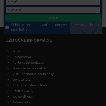
Odoslať
Súhlasím so spracovaním osobných údajov pre zasielanie
newsletterov
UŽITOČNÉ INFORMÁCIE
O nás
Poradenstvo
Reklamačný poriadok
Objednávka newsletterů
VOP - obchodné podmienky
Obnova lesa
Enviromentálna politika
Politika kvality
ISO certifikáty
Zelená linka