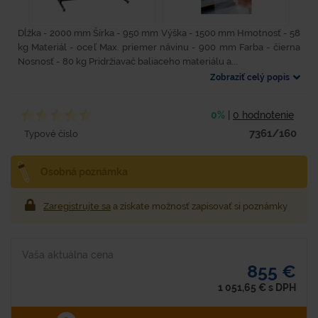
Dĺžka - 2000 mm Šírka - 950 mm Výška - 1500 mm Hmotnosť - 58
kg Materiál - oceľ Max. priemer návinu - 900 mm Farba - čierna
Nosnosť - 80 kg Pridržiavač baliaceho materiálu a...
Zobraziť celý popis
0%
|
0 hodnotenie
7361/160
Typové číslo
Osobná poznámka
Zaregistrujte sa
a získate možnosť zapisovať si poznámky
Vaša aktuálna cena
855 €
1 051,65
€
s DPH