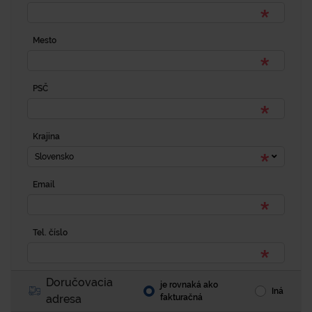
Mesto
PSČ
Krajina
Slovensko
Email
Tel. číslo
Doručovacia
je rovnaká ako
Iná
adresa
fakturačná