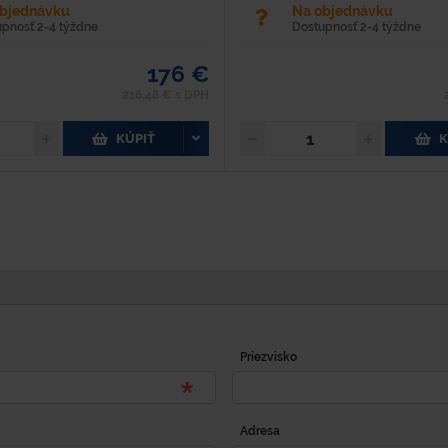
objednávku
Na objednávku
upnosť 2-4 týždne
Dostupnosť 2-4 týždne
176 €
216,48 € s DPH
KÚPIŤ
K
Priezvisko
Adresa