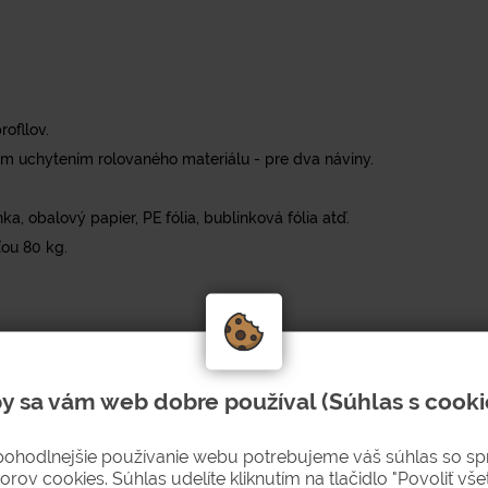
ofllov.
 uchytením rolovaného materiálu - pre dva náviny.
a, obalový papier, PE fólia, bublinková fólia atď.
ou 80 kg.
y sa vám web dobre používal (Súhlas s cooki
pohodlnejšie používanie webu potrebujeme váš súhlas so s
orov cookies. Súhlas udelíte kliknutím na tlačidlo "Povoliť všet