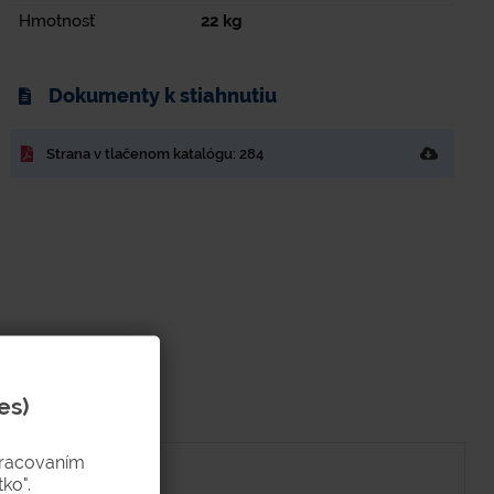
Hmotnosť
22
kg
Dokumenty k stiahnutiu
Strana v tlačenom katalógu: 284
es)
pracovaním
ko".