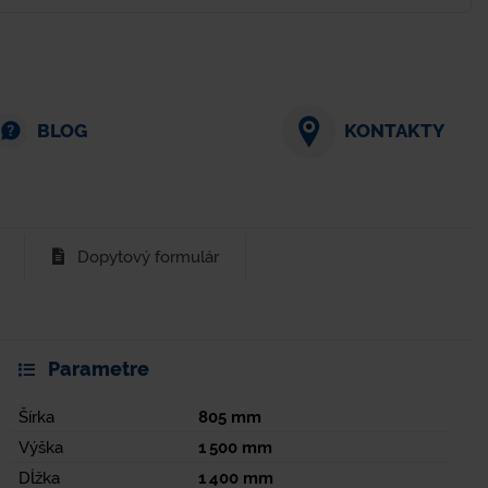
BLOG
KONTAKTY
Dopytový formulár
Parametre
Šírka
805
mm
Výška
1 500
mm
Dĺžka
1 400
mm