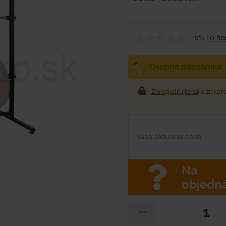
0%
|
0 ho
Osobná poznámka
Zaregistrujte sa
a získat
Vaša aktuálna cena
Na
objedn