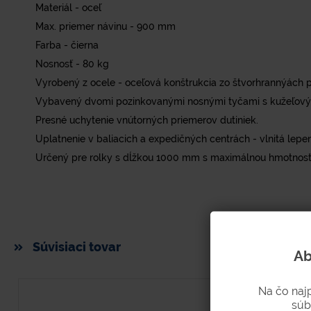
Materiál - oceľ
Max. priemer návinu - 900 mm
Farba - čierna
Nosnosť - 80 kg
Vyrobený z ocele - oceľová konštrukcia zo štvorhrannýách pr
Vybavený dvomi pozinkovanými nosnými tyčami s kužeľovým
Presné uchytenie vnútorných priemerov dutiniek.
Uplatnenie v baliacich a expedičných centrách - vlnitá lepenk
Určený pre rolky s dĺžkou 1000 mm s maximálnou hmotnosť
Súvisiaci tovar
Ab
Na čo naj
súb