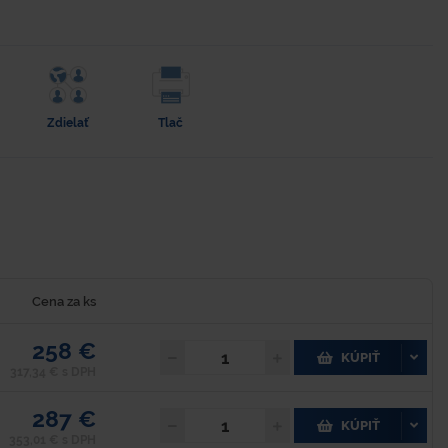
Zdielať
Tlač
Cena za ks
258 €
KÚPIŤ
317,34 € s DPH
287 €
KÚPIŤ
353,01 € s DPH