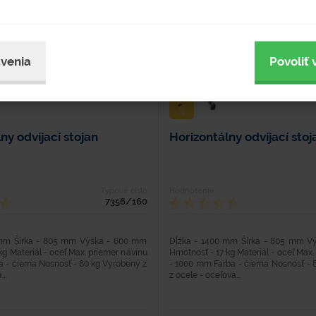
venia
Povoliť 
ny odvíjací stojan
Horizontálny odvíjací stoj
Typové číslo
Hodnotenie
7356/160
 mm Šírka - 805 mm Výška - 600 mm
Dĺžka - 1400 mm Šírka - 805 mm V
kg Materiál - oceľ Max. priemer návinu
Hmotnosť - 17 kg Materiál - oceľ Max.
 - čierna Nosnosť - 80 kg Vyrobený z
- 1000 mm Farba - čierna Nosnosť - 
..
z ocele - oceľová...