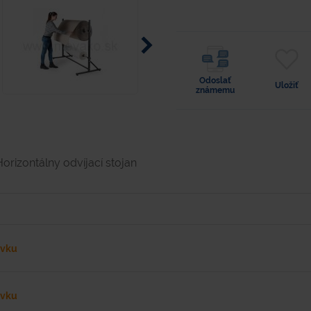
Odoslať
Uložiť
známemu
Horizontálny odvíjací stojan
ávku
ávku