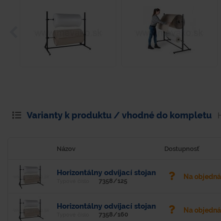
Varianty k produktu / vhodné do kompletu
Názov
Dostupnosť
Horizontálny odvíjací stojan
Na objedn
7358/125
Typové číslo
Horizontálny odvíjací stojan
Na objedn
7358/160
Typové číslo