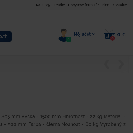
Katalogy
Letáky
Dopytový formulár
Blog
Kontakty
0
Môj účet
€
DAŤ
0
0
- 805 mm Výška - 1500 mm Hmotnosť - 22 kg Materiál -
nu - 900 mm Farba - čierna Nosnosť - 80 kg Vyrobený z