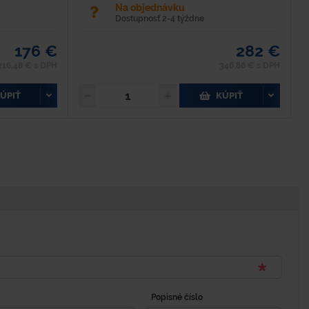
Na objednávku
Dostupnosť 2-4 týždne
176 €
282 €
216,48 € s DPH
346,86 € s DPH
ÚPIŤ
KÚPIŤ
Popisné číslo