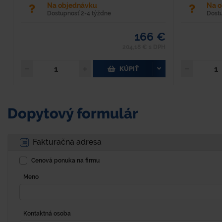
Na objednávku
Na 
Dostupnosť 2-4 týždne
Dost
166 €
204,18 € s DPH
KÚPIŤ
Dopytový formulár
Fakturačná adresa
Cenová ponuka na firmu
Meno
Kontaktná osoba