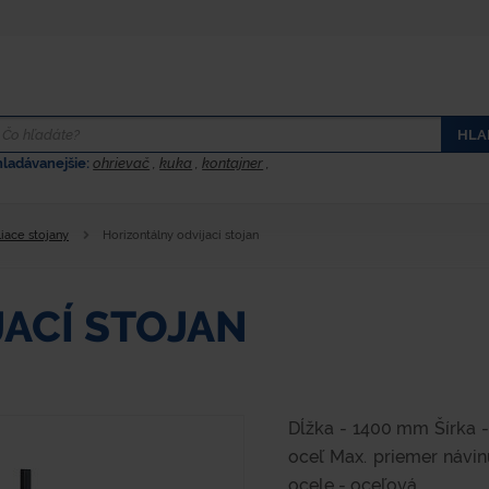
HLA
hladávanejšie:
ohrievač
,
kuka
,
kontajner
,
liace stojany
Horizontálny odvíjací stojan
ACÍ STOJAN
Dĺžka - 1400 mm Šírka 
oceľ Max. priemer návi
ocele - oceľová...