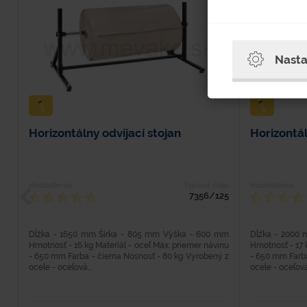
Nasta
Horizontálny odvíjací stojan
Horizontál
Hodnotenie
Typové číslo
Hodnotenie
7356/125
Dĺžka - 1650 mm Šírka - 805 mm Výška - 600 mm
Dĺžka - 2000
Hmotnosť - 16 kg Materiál - oceľ Max. priemer návinu
Hmotnosť - 17 
- 650 mm Farba - čierna Nosnosť - 80 kg Vyrobený z
- 650 mm Farba
ocele - oceľová...
ocele - oceľová.