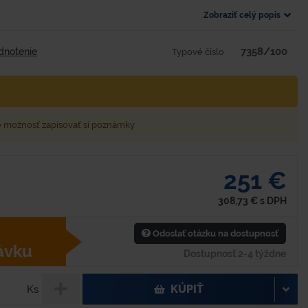
Zobraziť celý popis
7358/100
dnotenie
Typové číslo
e možnosť zapisovať si poznámky
251 €
308,73
€
s DPH
Odoslať otázku na dostupnosť
ávku
Dostupnosť 2-4 týždne
KÚPIŤ
Ks