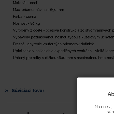
Materiál - oceľ
Max. priemer návinu - 650 mm
Farba - čierna
Nosnosť - 80 kg
Vyrobený z ocele - oceľová konštrukcia zo štvorhrannýách pr
Vybavený pozinkovanou nosnou tyčou s kužeľovým uchytení
Presné uchytenie vnútorných priemerov dutiniek.
Uplatnenie v baliacich a expedičných centrách - vlnitá lepenk
Určený pre rolky s dĺžkou 1600 mm s maximálnou hmotnosť
Súvisiaci tovar
Ab
Na čo naj
súb