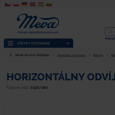
VÝROBKY PREVERENÉ GENERÁCIAMI
Najvy
VŠETKY KATEGÓRIE
MEVA-SK S.R.O. ROŽŇAVA
Dielenské vybavenie
Balenie
Ba
HORIZONTÁLNY ODVÍJ
Typové číslo:
7356/160