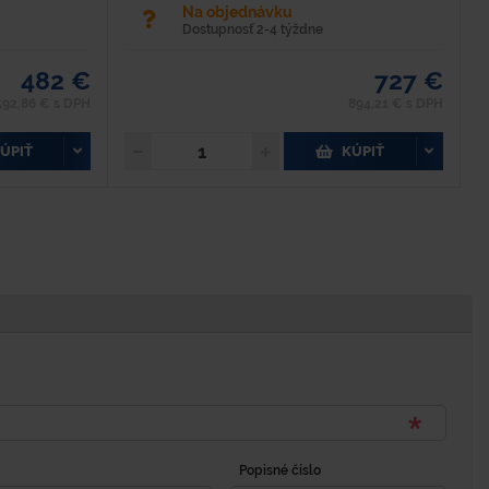
Na objednávku
Dostupnosť 2-4 týždne
482 €
727 €
592,86 € s DPH
894,21 € s DPH
ÚPIŤ
KÚPIŤ
Popisné číslo