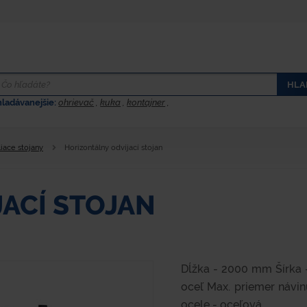
HLA
hladávanejšie:
ohrievač
,
kuka
,
kontajner
,
liace stojany
Horizontálny odvíjací stojan
ACÍ STOJAN
Dĺžka - 2000 mm Šírka 
oceľ Max. priemer návi
ocele - oceľová...