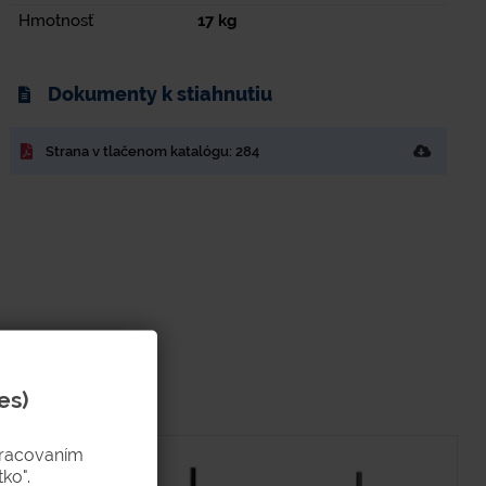
Hmotnosť
17
kg
Dokumenty k stiahnutiu
Strana v tlačenom katalógu: 284
es)
pracovaním
ko".