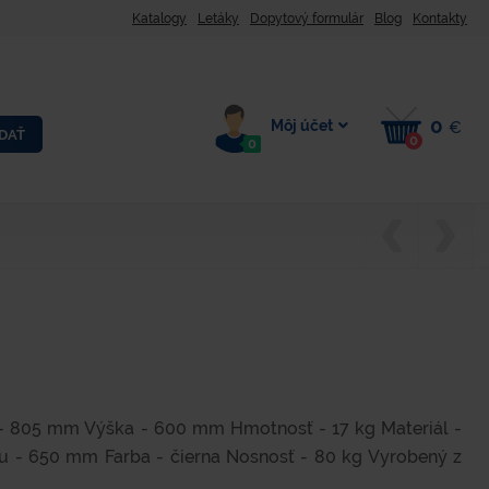
Katalogy
Letáky
Dopytový formulár
Blog
Kontakty
0
Môj účet
€
DAŤ
0
0
- 805 mm Výška - 600 mm Hmotnosť - 17 kg Materiál -
nu - 650 mm Farba - čierna Nosnosť - 80 kg Vyrobený z