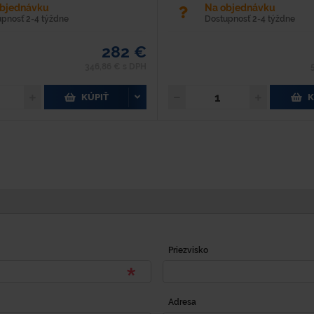
objednávku
Na objednávku
upnosť 2-4 týždne
Dostupnosť 2-4 týždne
282 €
346,86 € s DPH
KÚPIŤ
K
Priezvisko
Adresa