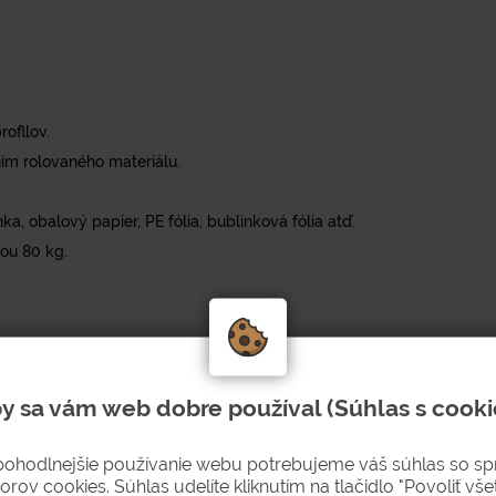
ofllov.
m rolovaného materiálu.
a, obalový papier, PE fólia, bublinková fólia atď.
ou 80 kg.
y sa vám web dobre používal (Súhlas s cooki
pohodlnejšie používanie webu potrebujeme váš súhlas so s
orov cookies. Súhlas udelíte kliknutím na tlačidlo "Povoliť všet