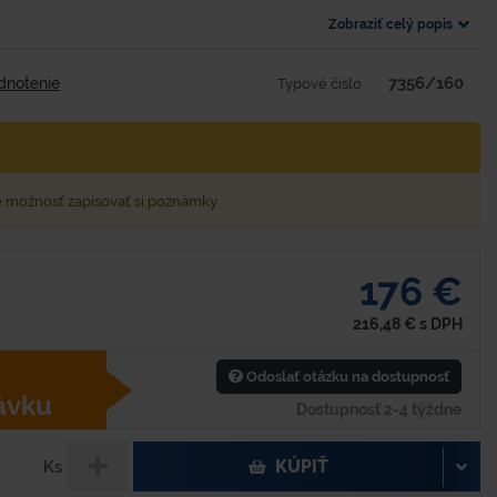
Zobraziť celý popis
7356/160
dnotenie
Typové číslo
e možnosť zapisovať si poznámky
176 €
216,48
€
s DPH
Odoslať otázku na dostupnosť
ávku
Dostupnosť 2-4 týždne
KÚPIŤ
Ks