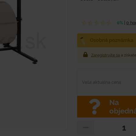
0%
|
0 ho
Osobná poznámka
Zaregistrujte sa
a získat
Vaša aktuálna cena
Na
objedn