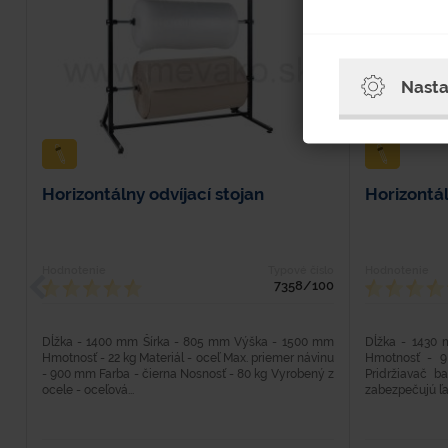
Nasta
Horizontálny odvíjací stojan
Horizontál
Hodnotenie
Typové číslo
Hodnotenie
7358/100
Dĺžka - 1400 mm Šírka - 805 mm Výška - 1500 mm
Dĺžka - 1430
Hmotnosť - 22 kg Materiál - oceľ Max. priemer návinu
Hmotnosť - 9 
- 900 mm Farba - čierna Nosnosť - 80 kg Vyrobený z
Pridržiavač b
ocele - oceľová...
zabezpečujú ľa