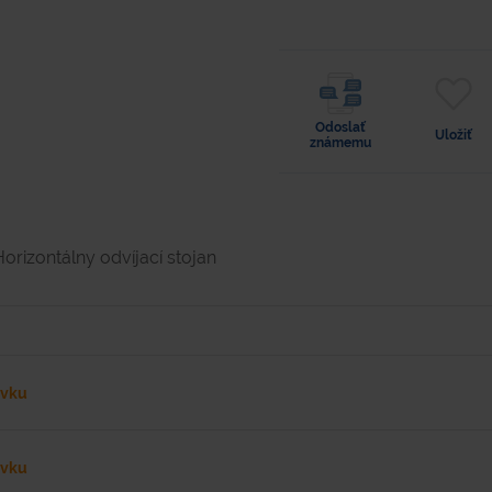
Odoslať
Uložiť
známemu
Horizontálny odvíjací stojan
ávku
ávku