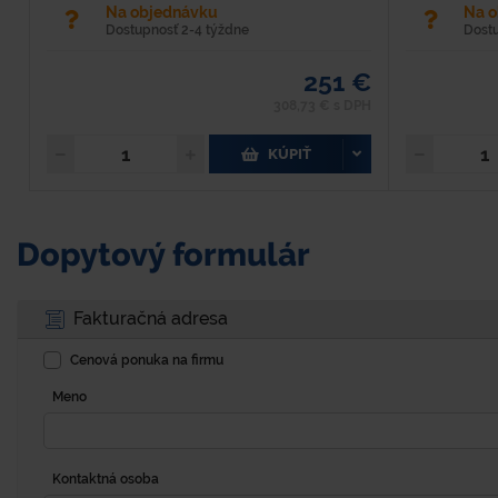
Na objednávku
Na 
Dostupnosť 2-4 týždne
Dost
251 €
308,73 € s DPH
KÚPIŤ
Dopytový formulár
Fakturačná adresa
Cenová ponuka na firmu
Meno
Kontaktná osoba