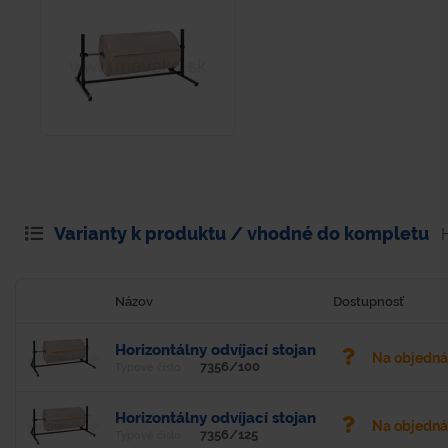
Varianty k produktu / vhodné do kompletu
Názov
Dostupnosť
Horizontálny odvíjací stojan
Na objedn
7356/100
Typové číslo
Horizontálny odvíjací stojan
Na objedn
7356/125
Typové číslo