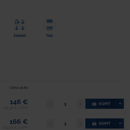
Zdielať
Tlač
Cena za ks
146 €
KÚPIŤ
179,58 € s DPH
166 €
KÚPIŤ
204,18 € s DPH