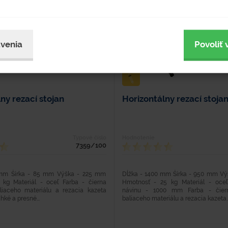
venia
Povoliť 
ny rezací stojan
Horizontálny rezací stoja
Typové číslo
Hodnotenie
7359/100
 mm Šírka - 85 mm Výška - 225 mm
Dĺžka - 1400 mm Šírka - 950 mm V
kg Materiál - oceľ Farba - čierna
Hmotnosť - 25 kg Materiál - oceľ
aliaceho materiálu a rezacia kazeta
návinu - 1000 mm Farba - čiern
hké a presné...
baliaceho materiálu a rezacia kazeta..