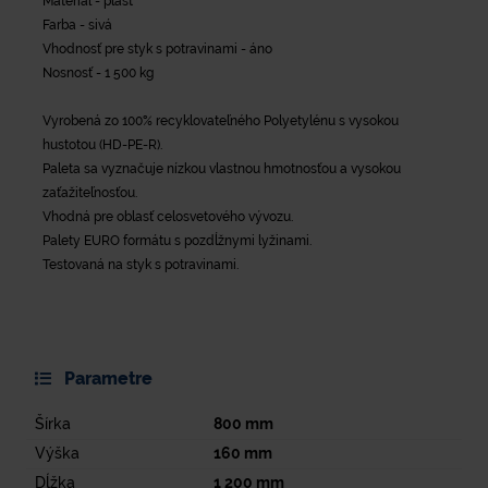
Materiál - plast
Farba - sivá
Vhodnosť pre styk s potravinami - áno
Nosnosť - 1 500 kg
Vyrobená zo 100% recyklovateľného Polyetylénu s vysokou
hustotou (HD-PE-R).
Paleta sa vyznačuje nízkou vlastnou hmotnosťou a vysokou
zaťažiteľnosťou.
Vhodná pre oblasť celosvetového vývozu.
Palety EURO formátu s pozdĺžnymi lyžinami.
Testovaná na styk s potravinami.
Parametre
Šírka
800
mm
Výška
160
mm
Dĺžka
1 200
mm