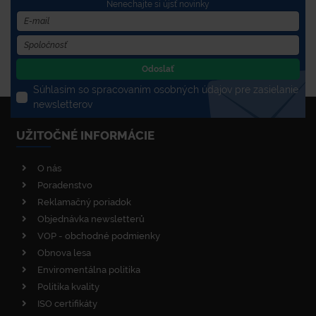
Nenechajte si újsť novinky
Odoslať
Súhlasím so spracovaním osobných údajov pre zasielanie
newsletterov
UŽITOČNÉ INFORMÁCIE
O nás
Poradenstvo
Reklamačný poriadok
Objednávka newsletterů
VOP - obchodné podmienky
Obnova lesa
Enviromentálna politika
Politika kvality
ISO certifikáty