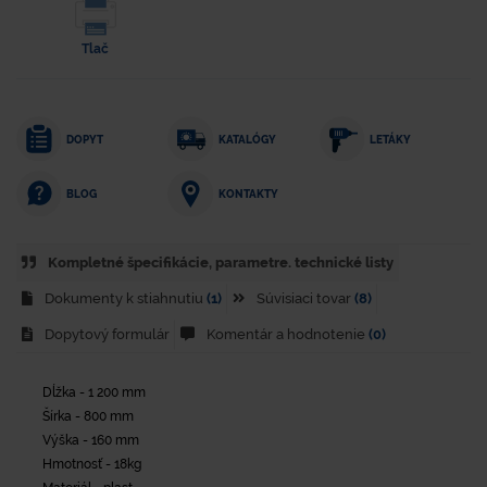
Tlač
DOPYT
KATALÓGY
LETÁKY
KONTAKTY
BLOG
Kompletné špecifikácie, parametre. technické listy
Dokumenty k stiahnutiu
(1)
Súvisiaci tovar
(8)
Dopytový formulár
Komentár a hodnotenie
(0)
Dĺžka - 1 200 mm
Šírka - 800 mm
Výška - 160 mm
Hmotnosť - 18kg