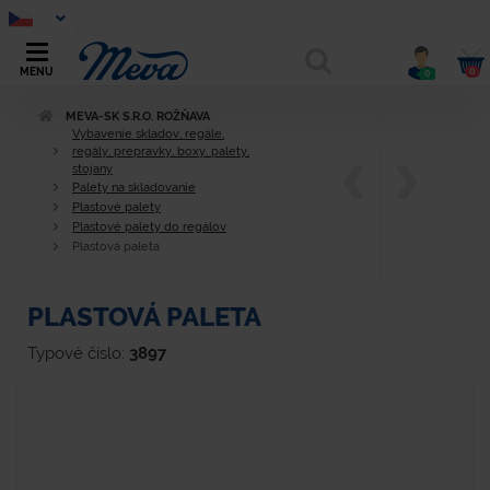
0
MENU
0
MEVA-SK S.R.O. ROŽŇAVA
Vybavenie skladov, regále,
regály, prepravky, boxy, palety,
stojany
Palety na skladovanie
Plastové palety
Plastové palety do regálov
Plastová paleta
PLASTOVÁ PALETA
Typové číslo:
3897