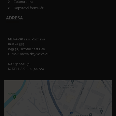
Zelená linka
Dopytový formulár
ADRESA
MEVA-SK s.r.o. Rožňava
Krátka 574
049 51, Brzotín časť Bak
E-mail:
meva.sk@meva.eu
IČO: 31681051
IČ DPH: SK2020500724