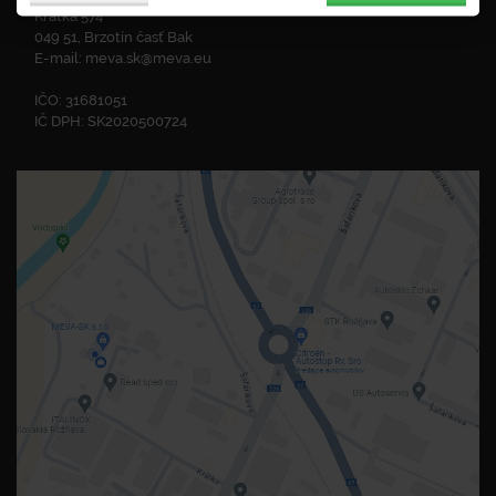
Krátka 574
049 51, Brzotín časť Bak
E-mail:
meva.sk@meva.eu
IČO: 31681051
IČ DPH: SK2020500724