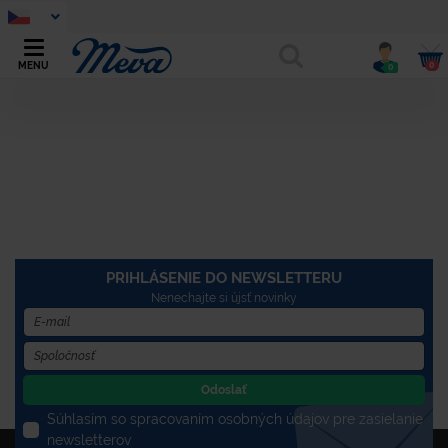
0
MENU
0
PRIHLÁSENIE DO NEWSLETTERU
Nenechajte si újsť novinky
Odoslať
Súhlasím so spracovaním osobných údajov pre zasielanie
newsletterov