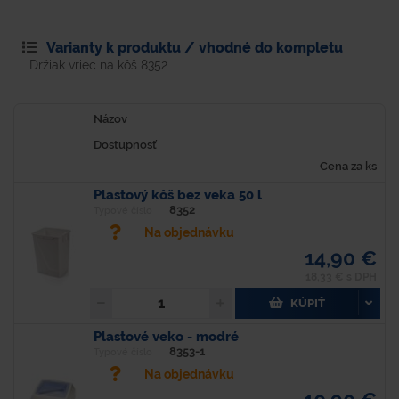
Varianty k produktu / vhodné do kompletu
Držiak vriec na kôš 8352
Názov
Dostupnosť
Cena za ks
Plastový kôš bez veka 50 l
8352
Typové číslo
Na objednávku
14,90 €
18,33 € s DPH
KÚPIŤ
Plastové veko - modré
8353-1
Typové číslo
Na objednávku