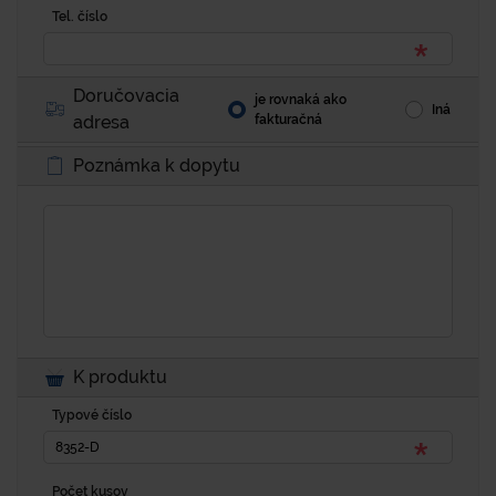
Tel. číslo
Doručovacia
je rovnaká ako
Iná
adresa
fakturačná
Poznámka k dopytu
K produktu
Typové číslo
Počet kusov