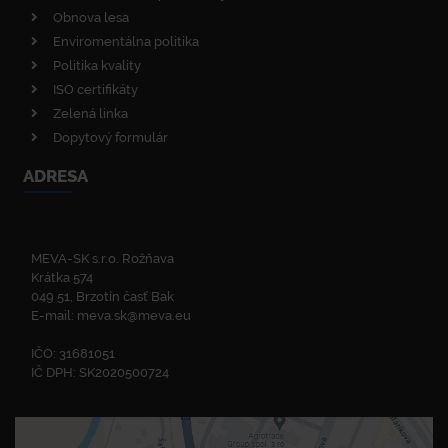
Obnova lesa
Enviromentálna politika
Politika kvality
ISO certifikáty
Zelená linka
Dopytový formulár
ADRESA
MEVA-SK s.r.o. Rožňava
Krátka 574
049 51, Brzotín časť Bak
E-mail:
meva.sk@meva.eu
IČO: 31681051
IČ DPH: SK2020500724