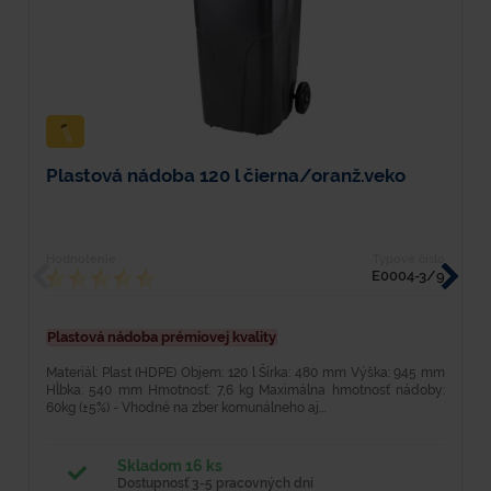
Plastová nádoba 120 l čierna/oranž.veko
P
Hodnotenie
Typové číslo
H
E0004-3/9
Plastová nádoba prémiovej kvality
K
H
Materiál: Plast (HDPE) Objem: 120 l Šírka: 480 mm Výška: 945 mm
re
Hĺbka: 540 mm Hmotnosť: 7,6 kg Maximálna hmotnosť nádoby:
60kg (±5%) - Vhodné na zber komunálneho aj...
Skladom 16 ks
Dostupnosť 3-5 pracovných dní