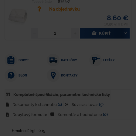
8353-7
Typové číslo
Na objednávku
8,60 €
10,58 € s DPH
KÚPIŤ
DOPYT
KATALÓGY
LETÁKY
KONTAKTY
BLOG
Kompletné špecifikácie, parametre. technické listy
Dokumenty k stiahnutiu
(1)
Súvisiaci tovar
(5)
Dopytový formulár
Komentár a hodnotenie
(0)
Hmotnosť [kg] - 0,15