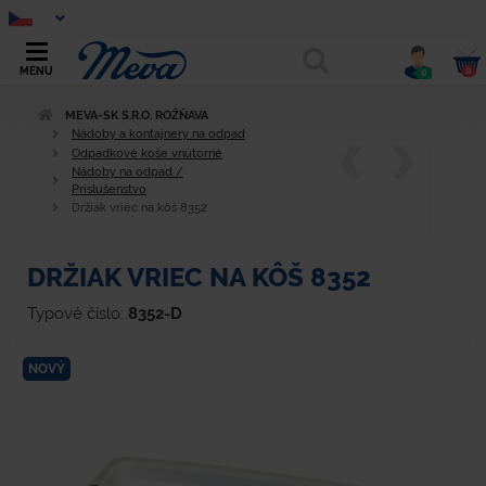
0
MENU
0
MEVA-SK S.R.O. ROŽŇAVA
Nádoby a kontajnery na odpad
Odpadkové koše vnútorné
Nádoby na odpad /
Príslušenstvo
Držiak vriec na kôš 8352
DRŽIAK VRIEC NA KÔŠ 8352
Typové číslo:
8352-D
NOVÝ