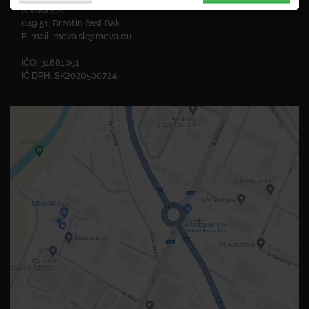
Krátka 574
049 51, Brzotín časť Bak
E-mail:
meva.sk@meva.eu
IČO: 31681051
IČ DPH: SK2020500724