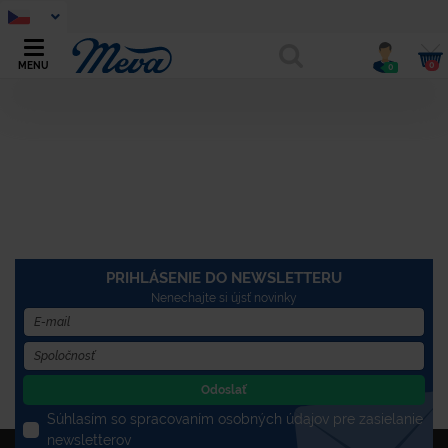
0
MENU
0
PRIHLÁSENIE DO NEWSLETTERU
Nenechajte si újsť novinky
Odoslať
Súhlasím so spracovaním osobných údajov pre zasielanie
newsletterov