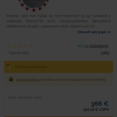
Priemer: 960 mm Výška: 90 mm Hmotnosť: 15 kg Vyrobené z
materiálu PolymirTM, 100% recyklovateľného. Nerozbitné
obdĺžnikové zrkadlo v plastovom ráme, odolné voči UV...
Zobraziť celý popis
0%
|
0 hodnotenie
3365
Typové číslo
Osobná poznámka
Zaregistrujte sa
a získate možnosť zapisovať si poznámky
Vaša aktuálna cena
366 €
450,18
€
s DPH