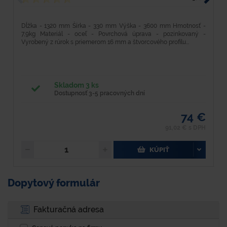
Dĺžka - 1320 mm Šírka - 330 mm Výška - 3600 mm Hmotnosť -
M
7,9kg Materiál - oceľ - Povrchová úprava - pozinkovaný -
g
Vyrobený z rúrok s priemerom 16 mm a štvorcového profilu...
Dn
Skladom 3 ks
Dostupnosť 3-5 pracovných dní
74 €
91,02 € s DPH
KÚPIŤ
Dopytový formulár
Fakturačná adresa