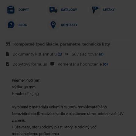
DOPYT
KATALÓGY
LETÁKY
KONTAKTY
BLOG
Kompletné špecifikácie, parametre. technické listy
Dokumenty k stiahnutiu
(1)
Súvisiaci tovar
(5)
Dopytový formulár
Komentár a hodnotenie
(0)
Priemer: 960 mm
Výška: 90 mm
Hmotnosť: 15 kg
Vyrobené z materiálu PolymirTM, 100% recyklovateľného.
Nerozbitné obdĺžnikové zrkadlo v plastovom ráme, odolné voči UV
žiareniu.
Húževnatý, oteru odolný plast, ktorý je odolný voči
mechanickému poškodeniu.