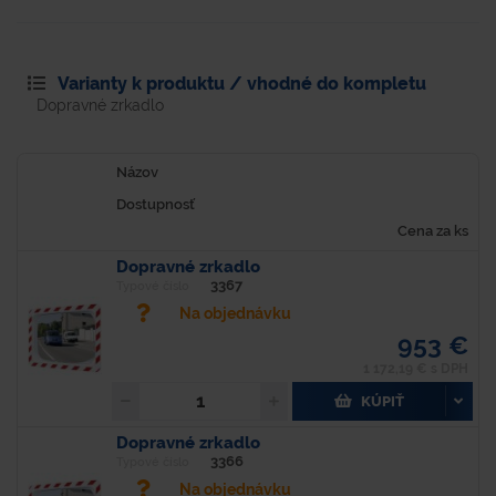
Varianty k produktu / vhodné do kompletu
Dopravné zrkadlo
Názov
Dostupnosť
Cena za ks
Dopravné zrkadlo
3367
Typové číslo
Na objednávku
953 €
1 172,19 € s DPH
KÚPIŤ
Dopravné zrkadlo
3366
Typové číslo
Na objednávku