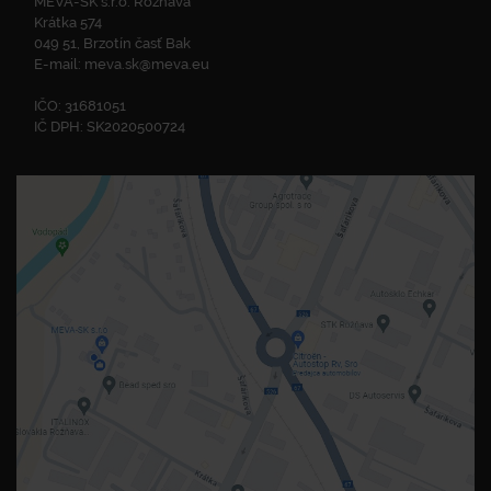
MEVA-SK s.r.o. Rožňava
Krátka 574
049 51, Brzotín časť Bak
E-mail:
meva.sk@meva.eu
IČO: 31681051
IČ DPH: SK2020500724