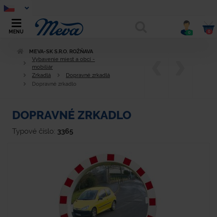
0
MENU
0
MEVA-SK S.R.O. ROŽŇAVA
Vybavenie miest a obcí -
mobiliár
Zrkadlá
Dopravné zrkadlá
Dopravné zrkadlo
DOPRAVNÉ ZRKADLO
Typové číslo:
3365