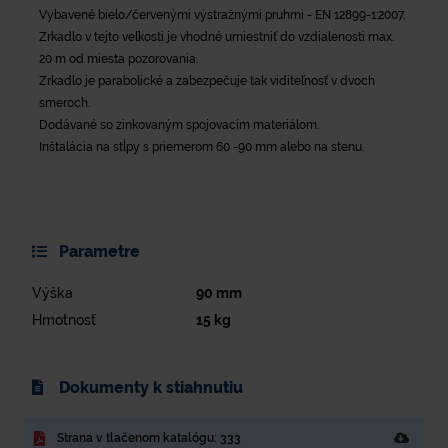
Vybavené bielo/červenými výstražnými pruhmi - EN 12899-1:2007.
Zrkadlo v tejto veľkosti je vhodné umiestniť do vzdialenosti max.
20 m od miesta pozorovania.
Zrkadlo je parabolické a zabezpečuje tak viditeľnosť v dvoch
smeroch.
Dodávané so zinkovaným spojovacím materiálom.
Inštalácia na stĺpy s priemerom 60 -90 mm alebo na stenu.
Parametre
Výška
90
mm
Hmotnosť
15
kg
Dokumenty k stiahnutiu
Strana v tlačenom katalógu: 333