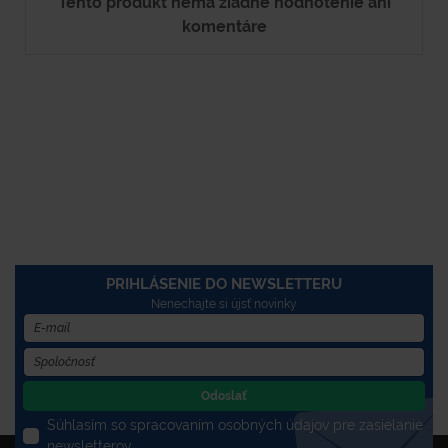
Tento produkt nemá žiadne hodnotenie ani
komentáre
PRIHLÁSENIE DO NEWSLETTERU
Nenechajte si újsť novinky
Odoslať
Súhlasím so spracovaním osobných údajov pre zasielanie
newsletterov