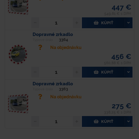
447 €
549,81 € s DPH
KÚPIŤ
Dopravné zrkadlo
3364
Typové číslo
Na objednávku
456 €
560,88 € s DPH
KÚPIŤ
Dopravné zrkadlo
3363
Typové číslo
Na objednávku
275 €
338,25 € s DPH
KÚPIŤ