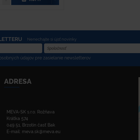
LETTERU
Nenechajte si újsť novinky
sobných údajov pre zasielanie newsletterov
ADRESA
MEVA-SK s.r.o. Rožňava
Krátka 574
049 51, Brzotín časť Bak
E-mail:
meva.sk@meva.eu