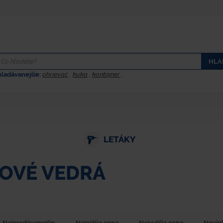
HLA
hladávanejšie:
ohrievač
,
kuka
,
kontajner
,
LETÁKY
OVÉ VEDRÁ
Najpredávanejšie
Najnižšia cena
Najvyššia cena
Novin