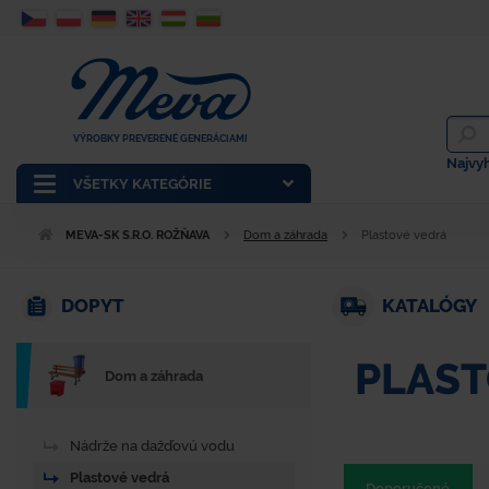
VÝROBKY PREVERENÉ GENERÁCIAMI
Najvy
VŠETKY KATEGÓRIE
MEVA-SK S.R.O. ROŽŇAVA
Dom a záhrada
Plastové vedrá
DOPYT
KATALÓGY
PLAST
Dom a záhrada
Nádrže na dažďovú vodu
Plastové vedrá
Doporučené