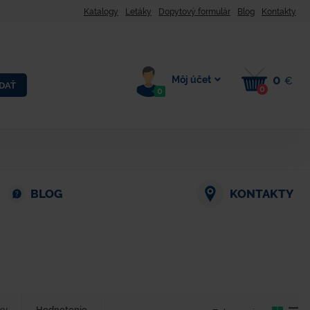
Katalogy
Letáky
Dopytový formulár
Blog
Kontakty
0
Môj účet
€
DAŤ
0
0
BLOG
KONTAKTY
ky
Hodnotenie