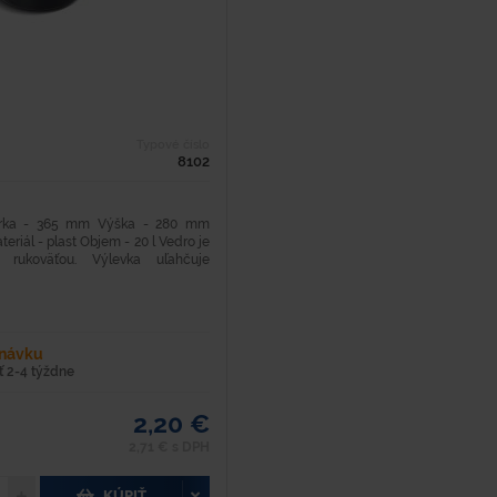
Typové číslo
8102
írka - 365 mm Výška - 280 mm
eriál - plast Objem - 20 l Vedro je
 rukoväťou. Výlevka uľahčuje
dnávku
 2-4 týždne
2,20 €
2,71 € s DPH
KÚPIŤ