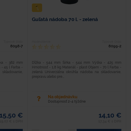
Guľatá nádoba 70 l. - zelená
Typové číslo
Hodnotenie
Typové číslo
8098-7
8099-2
ška - 382 mm
Dĺžka - 544 mm Šírka - 544 mm Výška - 425 mm
 - 45 l Farba -
Hmotnosť - 1,8 kg Materiál - plast Objem - 70 l Farba -
 skladovanie,
zelená Univerzálna okrúhla nádoba na skladovanie,
prepravu alebo pre...
Na objednávku
Dostupnosť 2-4 týždne
15,50 €
14,10 €
19,07 € s DPH
17,34 € s DPH