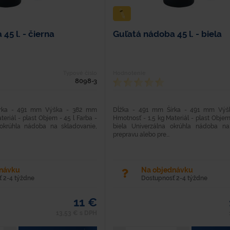
45 l. - čierna
Guľatá nádoba 45 l. - biela
Typové číslo
Hodnotenie
8098-3
írka - 491 mm Výška - 382 mm
Dĺžka - 491 mm Šírka - 491 mm Vý
eriál - plast Objem - 45 l Farba -
Hmotnosť - 1,5 kg Materiál - plast Objem
 okrúhla nádoba na skladovanie,
biela Univerzálna okrúhla nádoba na
prepravu alebo pre...
dnávku
Na objednávku
 2-4 týždne
Dostupnosť 2-4 týždne
11 €
13,53 € s DPH