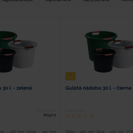
30 l. - zelená
Guľatá nádoba 30 l. - čierna
Typové číslo
Hodnotenie
8097-2
írka - 426 mm Výška - 340 mm
Dĺžka - 426 mm Šírka - 426 mm Vý