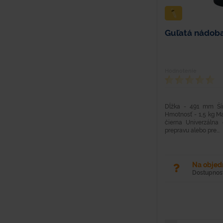
Guľatá nádoba 
Hodnotenie
Dĺžka - 491 mm Š
Hmotnosť - 1,5 kg Mat
čierna Univerzálna
prepravu alebo pre...
Na obje
Dostupnosť