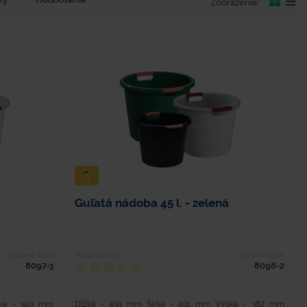
Zobrazenie:
Guľatá nádoba 45 l. - zelená
Typové číslo
Hodnotenie
Typové číslo
8097-3
8098-2
ška - 340 mm
Dĺžka - 491 mm Šírka - 491 mm Výška - 382 mm