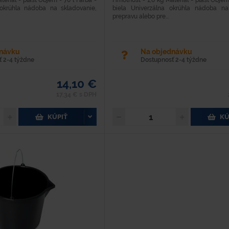
eriál - plast Objem - 70 l Farba -
Hmotnosť - 1,8 kg Materiál - plast Objem
 okrúhla nádoba na skladovanie,
biela Univerzálna okrúhla nádoba na
prepravu alebo pre...
dnávku
Na objednávku
 2-4 týždne
Dostupnosť 2-4 týždne
14,10 €
17,34 € s DPH
KÚPIŤ
KÚ