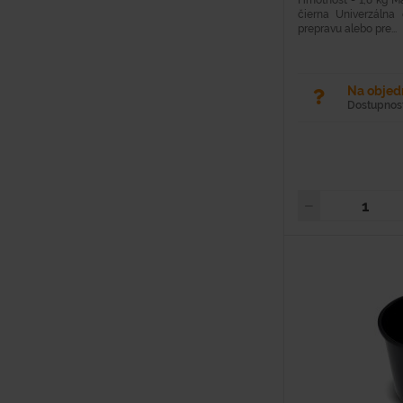
Hmotnosť - 1,8 kg Mat
čierna Univerzálna
prepravu alebo pre...
Na obje
Dostupnosť