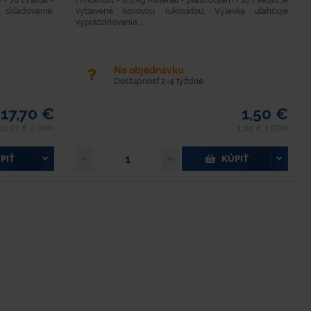
 - 70 l Farba -
Hmotnosť - 0,6 kg Materiál - plast Objem - 16 l Vedro je
 skladovanie,
vybavené kovovou rukoväťou. Výlevka uľahčuje
vyprázdňovanie...
Na objednávku
Dostupnosť 2-4 týždne
17,70 €
1,50 €
21,77 € s DPH
1,85 € s DPH
PIŤ
KÚPIŤ