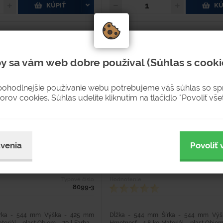
KÚPIŤ
KÚ
y sa vám web dobre používal (Súhlas s cooki
pohodlnejšie používanie webu potrebujeme váš súhlas so s
orov cookies. Súhlas udelíte kliknutím na tlačidlo "Povoliť všet
70 l. - čierna
Guľatá nádoba 70 l. - biela
venia
Povoliť 
Typové číslo
Hodnotenie
8099-3
írka - 544 mm Výška - 425 mm
Dĺžka - 544 mm Šírka - 544 mm Vý