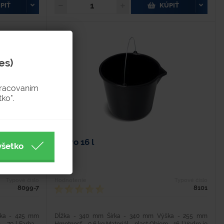
PIŤ
KÚPIŤ
es)
pracovaním
ko".
Vedro 16 l
všetko
Typové číslo
Hodnotenie
Typové číslo
8099-7
8101
ška - 425 mm
Dĺžka - 340 mm Šírka - 340 mm Výška - 255 mm