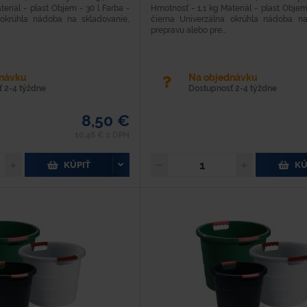
eriál - plast Objem - 30 l Farba -
Hmotnosť - 1,1 kg Materiál - plast Objem
 okrúhla nádoba na skladovanie,
čierna Univerzálna okrúhla nádoba na
prepravu alebo pre...
dnávku
Na objednávku
 2-4 týždne
Dostupnosť 2-4 týždne
8,50 €
10,46 € s DPH
KÚPIŤ
KÚ