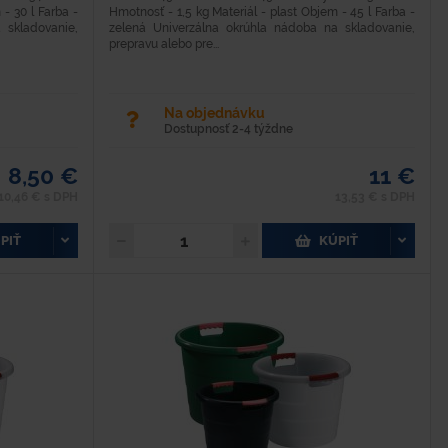
 - 30 l Farba -
Hmotnosť - 1,5 kg Materiál - plast Objem - 45 l Farba -
 skladovanie,
zelená Univerzálna okrúhla nádoba na skladovanie,
prepravu alebo pre...
Na objednávku
Dostupnosť 2-4 týždne
8,50 €
11 €
10,46 € s DPH
13,53 € s DPH
PIŤ
KÚPIŤ