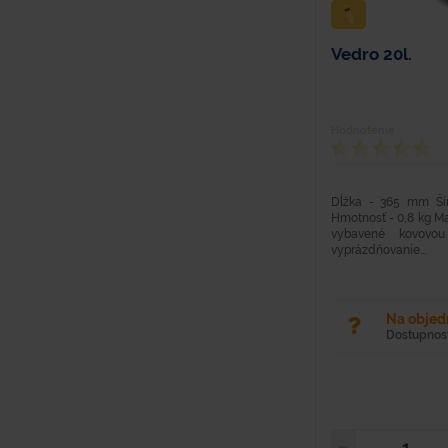
Vedro 20l.
Hodnotenie
Dĺžka - 365 mm Š
Hmotnosť - 0,8 kg Mat
vybavené kovovou
vyprázdňovanie...
Na obje
Dostupnosť