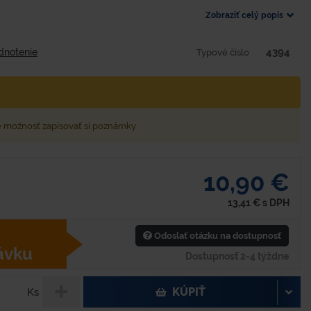
Zobraziť celý popis
4394
dnotenie
Typové číslo
e možnosť zapisovať si poznámky
10,90 €
13,41
€
s DPH
Odoslať otázku na dostupnosť
ávku
Dostupnosť 2-4 týždne
KÚPIŤ
Ks