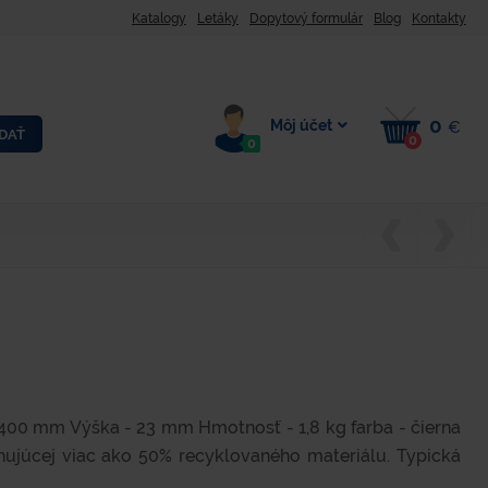
Katalogy
Letáky
Dopytový formulár
Blog
Kontakty
0
Môj účet
€
DAŤ
0
0
400 mm Výška - 23 mm Hmotnosť - 1,8 kg farba - čierna
júcej viac ako 50% recyklovaného materiálu. Typická