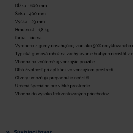
Dĺžka - 600 mm
Šírka - 400 mm
Výška - 23 mm
Hmotnosť - 1,8 kg
farba - čierna
Vyrobená z gumy obsahujúcej viac ako 50% recyklovaného m
Typická gumová rohož na zachytávanie hrubých nečistôt z o
Vhodná na vnútorné aj vonkajšie použitie.
Dlhá životnosť pri aplikácii vo vonkajšom prostredí.
Otvory umožňujú prepadnutie nečistôt.
Určená špeciálne pre vlhké prostredie.
Vhodná do vysoko frekventovaných priechodov.
Súvisiaci tovar