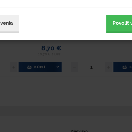
mimoriadna pevnosť a prieťažnosť. -
Sorpčná kapacita balenia - 13 l Zlože
ie...
sorpčná drť ECO-DRY - 10...
venia
Povoliť 
dom 60 ks
Skladom 4 ks
upnosť 3-5 pracovných dní
Dostupnosť 3-5 pracovných
8,70 €
10,70 € s DPH
KÚPIŤ
K
Priezvisko