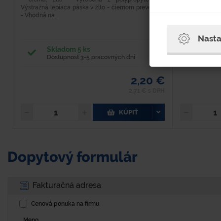
Výstražná lepiaca páska v žlto - čiernom prevedení.
- Vynikajúca 
- Vhodná na...
Umožňuje balen
Nasta
Skladom 5 ks
Skla
Dostupnosť 3-5 pracovných dní
Dost
2,20 €
2,71 € s DPH
KÚPIŤ
Dopytový formulár
Fakturačná adresa
Cenová ponuka na firmu
Meno