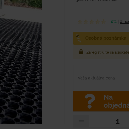
0%
|
0 ho
Osobná poznámka
Zaregistrujte sa
a získat
Vaša aktuálna cena
Na
objedn