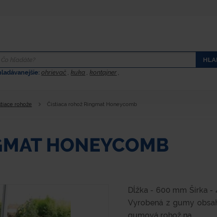
HLA
hladávanejšie:
ohrievač
,
kuka
,
kontajner
,
stiace rohože
Čistiaca rohož Ringmat Honeycomb
NGMAT HONEYCOMB
Dĺžka - 600 mm Šírka - 
Vyrobená z gumy obsahu
gumová rohož na...