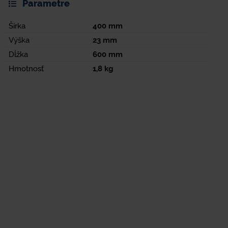
Parametre
Šírka
400
mm
Výška
23
mm
Dĺžka
600
mm
Hmotnosť
1,8
kg