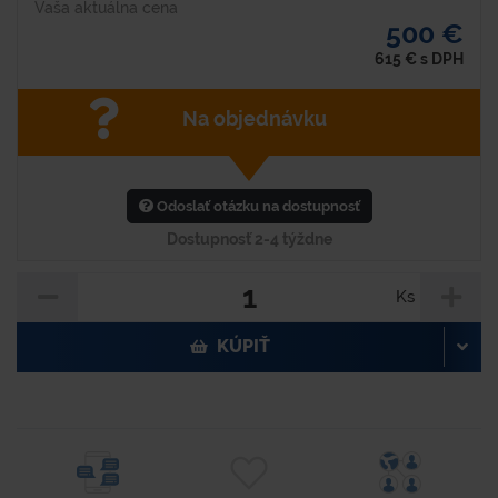
Vaša aktuálna cena
500 €
615
€
s DPH
Na objednávku
Odoslať otázku na dostupnosť
Dostupnosť 2-4 týždne
Ks
KÚPIŤ