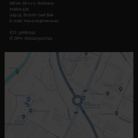
MEVA-SK s.r.o. Rožňava
Krátka 574
049 51, Brzotín časť Bak
E-mail:
meva.sk@meva.eu
IČO: 31681051
IČ DPH: SK2020500724