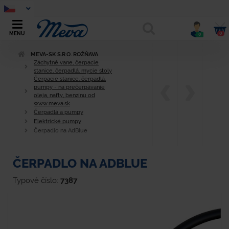
0
MENU
0
MEVA-SK S.R.O. ROŽŇAVA
Záchytné vane, čerpacie
stanice, čerpadlá, mycie stoly
Čerpacie stanice, čerpadlá,
pumpy - na prečerpávanie
oleja, nafty, benzínu od
www.meva.sk
Čerpadlá a pumpy
Elektrické pumpy
Čerpadlo na AdBlue
ČERPADLO NA ADBLUE
Typové číslo:
7387