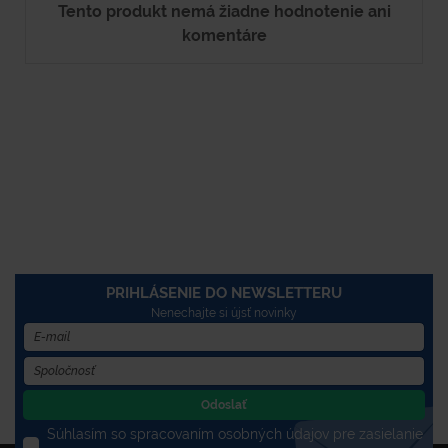
Tento produkt nemá žiadne hodnotenie ani
komentáre
PRIHLÁSENIE DO NEWSLETTERU
Nenechajte si újsť novinky
Odoslať
Súhlasím so spracovaním osobných údajov pre zasielanie