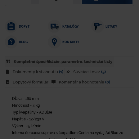
DOPYT
KATALÓGY
LETÁKY
KONTAKTY
BLOG
Kompletné špecifikácie, parametre. technické listy
Dokumenty k stiahnutiu
(1)
Súvisiaci tovar
(5)
Dopytový formulár
Komentár a hodnotenie
(0)
Dĺžka - 160 mm
Hmotnosť - 4 kg
Typ kvapaliny - ADBlue
Napätie - 12/230 V
Výkon - 25 l/min
Interná čerpacia súprava s čerpadlom Centri na výdaj AdBlue zo