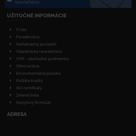
newsletterov
UŽITOČNÉ INFORMÁCIE
O nás
Poradenstvo
Reklamačný poriadok
Objednávka newsletterů
VOP - obchodné podmienky
Obnova lesa
Enviromentálna politika
Politika kvality
ISO certifikáty
Zelená linka
Dopytový formulár
ADRESA