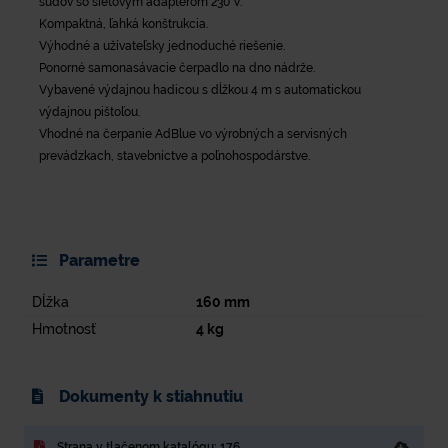
sudov so sieťovým adaptérom 230 V.
Kompaktná, ľahká konštrukcia.
Výhodné a užívateľsky jednoduché riešenie.
Ponorné samonasávacie čerpadlo na dno nádrže.
Vybavené výdajnou hadicou s dĺžkou 4 m s automatickou
výdajnou pištoľou.
Vhodné na čerpanie AdBlue vo výrobných a servisných
prevádzkach, stavebníctve a poľnohospodárstve.
Parametre
Dĺžka
160
mm
Hmotnosť
4
kg
Dokumenty k stiahnutiu
Strana v tlačenom katalógu: 176