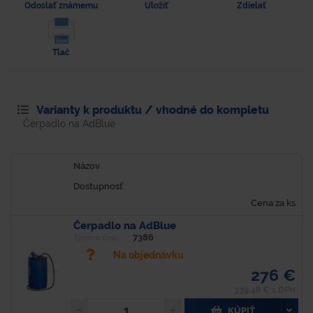
Odoslať známemu
Uložiť
Zdielať
Tlač
Varianty k produktu / vhodné do kompletu
Čerpadlo na AdBlue
Názov
Dostupnosť
Cena za ks
Čerpadlo na AdBlue
7386
Typové číslo
Na objednávku
276 €
339,48 € s DPH
KÚPIŤ