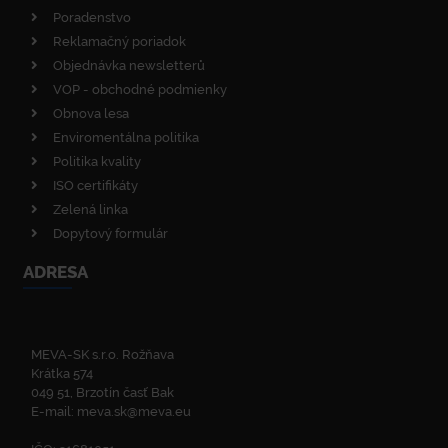
Poradenstvo
Reklamačný poriadok
Objednávka newsletterů
VOP - obchodné podmienky
Obnova lesa
Enviromentálna politika
Politika kvality
ISO certifikáty
Zelená linka
Dopytový formulár
ADRESA
MEVA-SK s.r.o. Rožňava
Krátka 574
049 51, Brzotín časť Bak
E-mail:
meva.sk@meva.eu