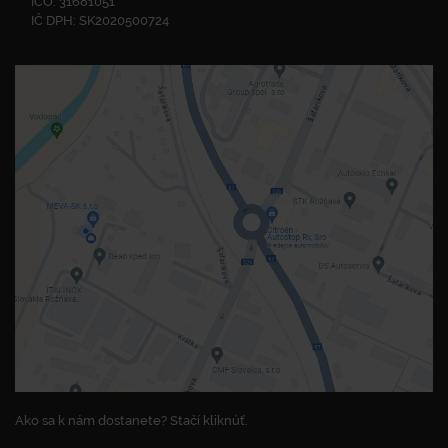
IČO: 31681051
IČ DPH: SK2020500724
Ako sa k nám dostanete? Stačí kliknúť.