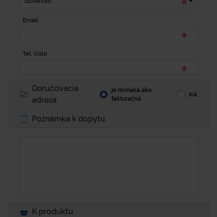
Slovensko
Email
Tel. číslo
Doručovacia
je rovnaká ako
Iná
adresa
fakturačná
Poznámka k dopytu
K produktu