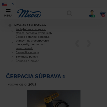
0
MENU
0
MEVA-SK S.R.O. ROŽŇAVA
Záchytné vane, čerpacie
stanice, čerpadlá, mycie stoly
Čerpacie stanice, čerpadlá,
pumpy - na prečerpávanie
oleja, nafty, benzínu od
www.meva.sk
Čerpadlá a pumpy
Elektrické pumpy
Čerpacia súprava 1
ČERPACIA SÚPRAVA 1
Typové číslo:
3085