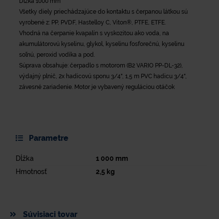
Dĺžka 1000 mm
Všetky diely priechádzajúce do kontaktu s čerpanou látkou sú
vyrobené z: PP, PVDF, Hastelloy C, Viton®, PTFE, ETFE.
Vhodná na čerpanie kvapalín s vyskozitou ako voda, na
akumulátorovú kyselinu, glykol, kyselinu fosforečnú, kyselinu
soľnú, peroxid vodíka a pod.
Súprava obsahuje: čerpadlo s motorom (B2 VARIO PP-DL-32),
výdajný plnič, 2x hadicovú sponu 3/4", 1,5 m PVC hadicu 3/4",
závesné zariadenie. Motor je vybavený reguláciou otáčok
Parametre
Dĺžka
1 000
mm
Hmotnosť
2,5
kg
Súvisiaci tovar