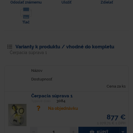
Odoslať známemu
Uložiť
Zdielať
Tlač
Varianty k produktu / vhodné do kompletu
Čerpacia súprava 1
Názov
Dostupnosť
Cena za ks
Čerpacia súprava 1
3084
Typové číslo
Na objednávku
877 €
1 078,71 € s DPH
KÚPIŤ