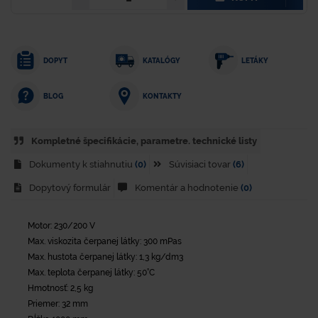
DOPYT
KATALÓGY
LETÁKY
KONTAKTY
BLOG
Kompletné špecifikácie, parametre. technické listy
Dokumenty k stiahnutiu
(0)
Súvisiaci tovar
(6)
Dopytový formulár
Komentár a hodnotenie
(0)
Motor: 230/200 V
Max. viskozita čerpanej látky: 300 mPas
Max. hustota čerpanej látky: 1,3 kg/dm3
Max. teplota čerpanej látky: 50°C
Hmotnosť: 2,5 kg
Priemer: 32 mm