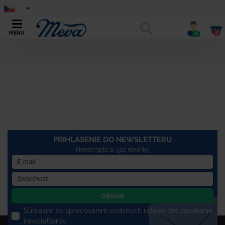
0
MENU
0
PRIHLÁSENIE DO NEWSLETTERU
Nenechajte si újsť novinky
Odoslať
Súhlasím so spracovaním osobných údajov pre zasielanie
newsletterov