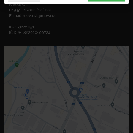
Krátka 574
049 51, Brzotín časť Bak
E-mail:
meva.sk@meva.eu
IČO: 31681051
IČ DPH: SK2020500724