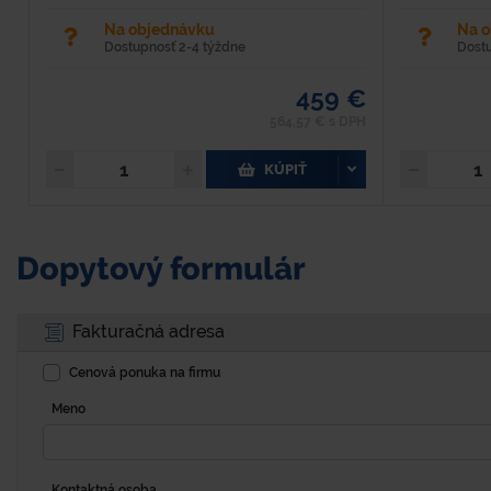
Na objednávku
Na 
Dostupnosť 2-4 týždne
Dost
459 €
564,57 € s DPH
KÚPIŤ
Dopytový formulár
Fakturačná adresa
Cenová ponuka na firmu
Meno
Kontaktná osoba