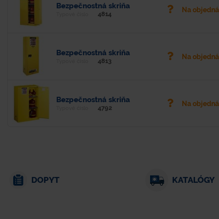
Bezpečnostná skriňa
Na objedn
4814
Typové číslo
Bezpečnostná skriňa
Na objedn
4813
Typové číslo
Bezpečnostná skriňa
Na objedn
4792
Typové číslo
DOPYT
KATALÓGY