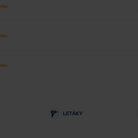
ávku
ávku
ávku
LETÁKY