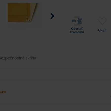
Odoslať
Uložiť
známemu
Bezpečnostná skriňa
ávku