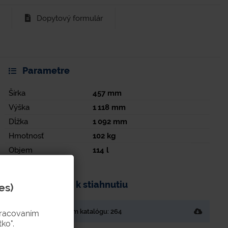
Dopytový formulár
Parametre
Šírka
457
mm
Výška
1 118
mm
Dĺžka
1 092
mm
Hmotnosť
102
kg
Objem
114
l
Dokumenty k stiahnutiu
es)
Strana v tlačenom katalógu: 264
pracovaním
ko".