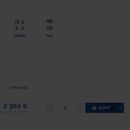
Zdielať
Tlač
Cena za ks
2 360 €
KÚPIŤ
2 902,80 € s DPH