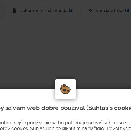
Dokumenty k stiahnutiu
(1)
Súvisiaci tovar
(8)
y sa vám web dobre používal (Súhlas s cooki
a plášťa 1 mm.
pohodlnejšie používanie webu potrebujeme váš súhlas so s
nie dvier - v prípade požiaru redukuje prístup vzduchu.
orov cookies. Súhlas udelíte kliknutím na tlačidlo "Povoliť všet