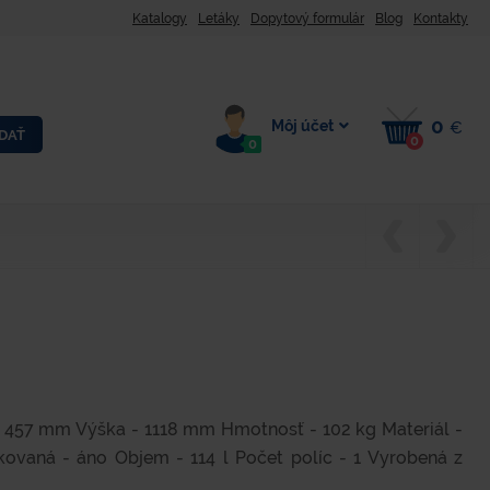
Katalogy
Letáky
Dopytový formulár
Blog
Kontakty
0
Môj účet
€
DAŤ
0
0
- 457 mm Výška - 1118 mm Hmotnosť - 102 kg Materiál -
fikovaná - áno Objem - 114 l Počet políc - 1 Vyrobená z