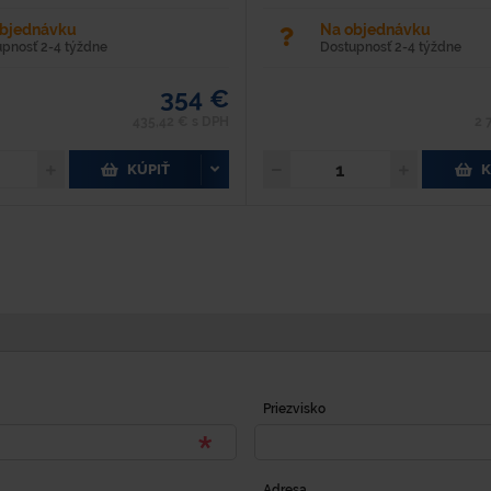
objednávku
Na objednávku
upnosť 2-4 týždne
Dostupnosť 2-4 týždne
354 €
435,42 € s DPH
2 
KÚPIŤ
K
Priezvisko
Adresa