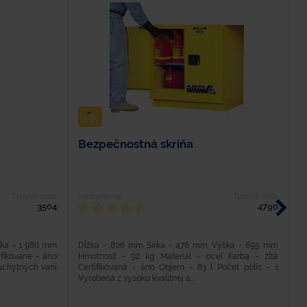
Bezpečnostná skriňa
B
Typové číslo
Hodnotenie
Typové číslo
H
3504
4790
ška - 1 980 mm
Dĺžka - 806 mm Šírka - 476 mm Výška - 695 mm
D
ifikované - áno
Hmotnosť - 92 kg Materiál - oceľ Farba - žltá
H
záchytných vaní
Certifikovaná - áno Objem - 83 l Počet políc - 1
C
Vyrobená z vysoko kvalitnej a...
Vy