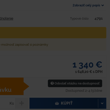
Zobraziť celý popis
4791
dnotenie
Typové číslo
e možnosť zapisovať si poznámky
1 340 €
1 648,20
€
s DPH
Odoslať otázku na dostupnosť
ávku
Dostupnosť 2-4 týždne
KÚPIŤ
Ks