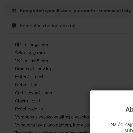
Kompletné špecifikácie, parametre. technické listy
Komentár a hodnotenie
(0)
Dĺžka - 1092 mm
Šírka - 457 mm
Výška - 1118 mm
Hmotnosť - 102 kg
Materiál - oceľ
Farba - žltá
Certifikovaná - áno
Objem - 114 l
Ab
Počet políc - 1
Vyrobená z vysoko kvalitnej a vysoko odolnej ocele - hrúbk
Na čo naj
Vybavená tzv. piano pántom, ktorý zabezpečuje pevné zavese
súb