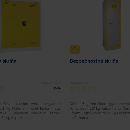
 skriňa
Bezpečnostná skriňa
Typové číslo
Hodnotenie
3531
m Šírka - 400 mm Výška - 1 150 mm
Dĺžka - 605 mm Šírka - 550 mm Vý
,2 kg Materiál - oceľ Farba - žltá
Hmotnosť - 117 kg Farba - sivá Cert
rava - lakovaná práškovou farbou
Objem - 130 l Počet políc - 3 Počet 
 60 kg Objem...
- 1 Požiarna...