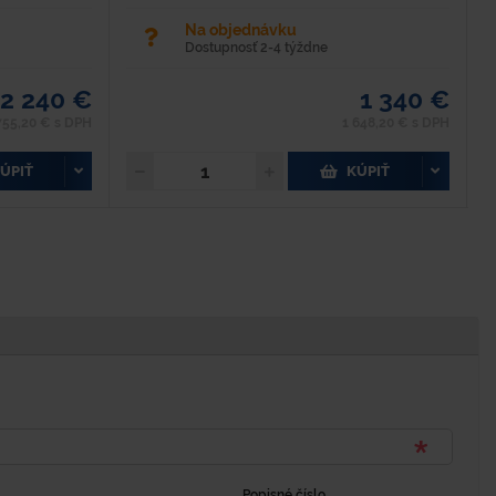
Na objednávku
Dostupnosť 2-4 týždne
2 240 €
1 340 €
755,20 € s DPH
1 648,20 € s DPH
ÚPIŤ
KÚPIŤ
Popisné číslo