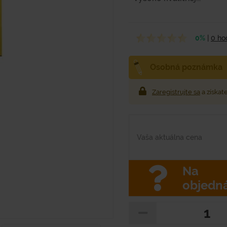
0%
|
0 ho
Osobná poznámka
Zaregistrujte sa
a získat
Vaša aktuálna cena
Na
objedn