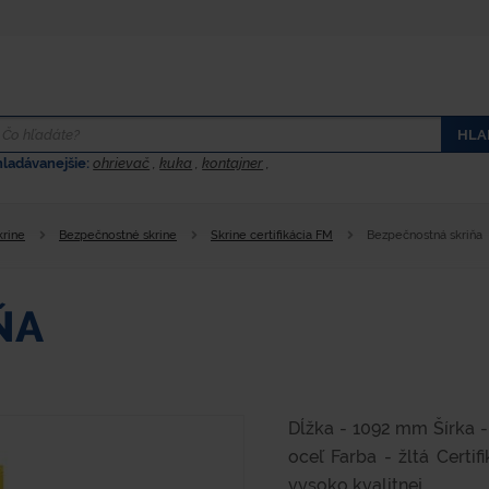
HLA
hladávanejšie:
ohrievač
,
kuka
,
kontajner
,
krine
Bezpečnostné skrine
Skrine certifikácia FM
Bezpečnostná skriňa
ŇA
Dĺžka - 1092 mm Šírka 
oceľ Farba - žltá Certi
vysoko kvalitnej...