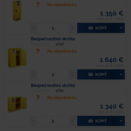
Na objednávku
1 350 €
1 660,50 € s DPH
KÚPIŤ
Bezpečnostná skriňa
4792
Typové číslo
Na objednávku
1 640 €
2 017,20 € s DPH
KÚPIŤ
Bezpečnostná skriňa
4791
Typové číslo
Na objednávku
1 340 €
1 648,20 € s DPH
KÚPIŤ