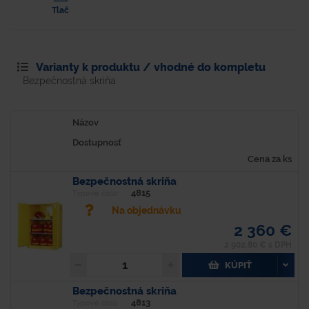
Tlač
Varianty k produktu / vhodné do kompletu
Bezpečnostná skriňa
Názov
Dostupnosť
Cena za ks
Bezpečnostná skriňa
4815
Typové číslo
Na objednávku
2 360 €
2 902,80 € s DPH
KÚPIŤ
Bezpečnostná skriňa
4813
Typové číslo