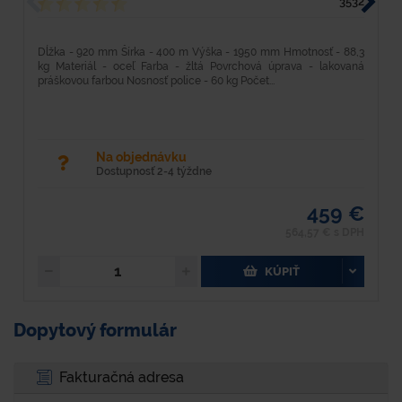
3532
Dĺžka - 920 mm Šírka - 400 m Výška - 1950 mm Hmotnosť - 88,3
D
kg Materiál - oceľ Farba - žltá Povrchová úprava - lakovaná
6
práškovou farbou Nosnosť police - 60 kg Počet...
p
Na objednávku
Dostupnosť 2-4 týždne
459 €
564,57 € s DPH
KÚPIŤ
Dopytový formulár
Fakturačná adresa