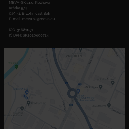
MEVA-SK s.r.o. Rožňava
Krátka 574
049 51, Brzotín časť Bak
E-mail:
meva.sk@meva.eu
IČO: 31681051
IČ DPH: SK2020500724