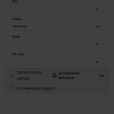
PSČ
Krajina
Slovensko
Email
Tel. číslo
Doručovacia
je rovnaká ako
Iná
adresa
fakturačná
Poznámka k dopytu