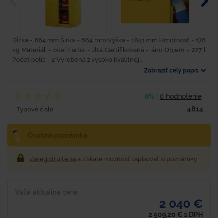
Dĺžka - 864 mm Šírka - 864 mm Výška - 1651 mm Hmotnosť - 176
kg Materiál - oceľ Farba - žltá Certifikovaná - áno Objem - 227 l
Počet políc - 2 Vyrobená z vysoko kvalitnej...
Zobraziť celý popis
0%
|
0 hodnotenie
4814
Typové číslo
Osobná poznámka
Zaregistrujte sa
a získate možnosť zapisovať si poznámky
Vaša aktuálna cena
2 040 €
2 509,20
€
s DPH