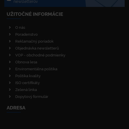
newsletterov
UŽITOČNÉ INFORMÁCIE
O nás
Poradenstvo
Reklamačný poriadok
Objednávka newsletterů
VOP - obchodné podmienky
Obnova lesa
Enviromentálna politika
Politika kvality
ISO certifikáty
Zelená linka
Dopytový formulár
ADRESA