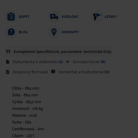
DOPYT
KATALÓGY
LETÁKY
KONTAKTY
BLOG
Kompletné špecifikácie, parametre. technické listy
Dokumenty k stiahnutiu
(1)
Súvisiaci tovar
(8)
Dopytový formulár
Komentár a hodnotenie
(0)
Dĺžka - 864 mm
Šírka - 864 mm
Výška - 1651 mm
Hmotnosť - 176 kg
Materiál - oceľ
Farba - žltá
Certifikovaná - áno
Objem - 227 l