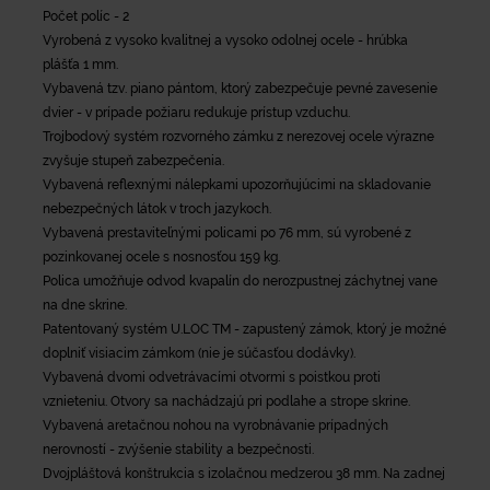
Počet políc - 2
Vyrobená z vysoko kvalitnej a vysoko odolnej ocele - hrúbka
plášťa 1 mm.
Vybavená tzv. piano pántom, ktorý zabezpečuje pevné zavesenie
dvier - v prípade požiaru redukuje prístup vzduchu.
Trojbodový systém rozvorného zámku z nerezovej ocele výrazne
zvyšuje stupeň zabezpečenia.
Vybavená reflexnými nálepkami upozorňujúcimi na skladovanie
nebezpečných látok v troch jazykoch.
Vybavená prestaviteľnými policami po 76 mm, sú vyrobené z
pozinkovanej ocele s nosnosťou 159 kg.
Polica umožňuje odvod kvapalín do nerozpustnej záchytnej vane
na dne skrine.
Patentovaný systém U.LOC TM - zapustený zámok, ktorý je možné
doplniť visiacim zámkom (nie je súčasťou dodávky).
Vybavená dvomi odvetrávacími otvormi s poistkou proti
vznieteniu. Otvory sa nachádzajú pri podlahe a strope skrine.
Vybavená aretačnou nohou na vyrobnávanie prípadných
nerovností - zvýšenie stability a bezpečnosti.
Dvojpláštová konštrukcia s izolačnou medzerou 38 mm. Na zadnej