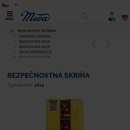
0
MENU
0
MEVA-SK S.R.O. ROŽŇAVA
Dielenské vybavenie
Bezpečnostné skrine
Bezpečnostné skrine
Skrine certifikácia FM
Bezpečnostná skriňa
BEZPEČNOSTNÁ SKRIŇA
Typové číslo:
4814