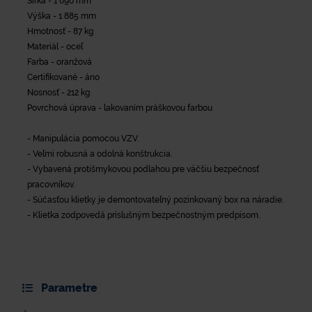
Šírka - 1 090 mm
Výška - 1 885 mm
Hmotnosť - 87 kg
Materiál - oceľ
Farba - oranžová
Certifikované - áno
Nosnosť - 212 kg
Povrchová úprava - lakovaním práškovou farbou
- Manipulácia pomocou VZV.
- Veľmi robusná a odolná konštrukcia.
- Vybavená protišmykovou podlahou pre väčšiu bezpečnosť
pracovníkov.
- Súčasťou klietky je demontovateľný pozinkovaný box na náradie.
- Klietka zodpovedá príslušným bezpečnostným predpisom.
Parametre