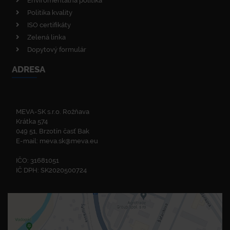
Enviromentálna politika
Politika kvality
ISO certifikáty
Zelená linka
Dopytový formulár
ADRESA
MEVA-SK s.r.o. Rožňava
Krátka 574
049 51, Brzotín časť Bak
E-mail:
meva.sk@meva.eu
IČO: 31681051
IČ DPH: SK2020500724