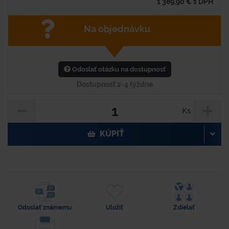
1 389,90
€
s DPH
Na objednávku
Odoslať otázku na dostupnosť
Dostupnosť 2-4 týždne
Ks
KÚPIŤ
Odoslať známemu
Uložiť
Zdielať