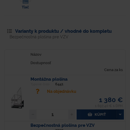
Tlač
Varianty k produktu / vhodné do kompletu
Bezpečnostná plošina pre VZV
Názov
Dostupnosť
Cena za ks
Montážna plošina
6441
Typové číslo
Na objednávku
1 380 €
1 697,40 € s DPH
KÚPIŤ
Bezpečnostná plošina pre VZV