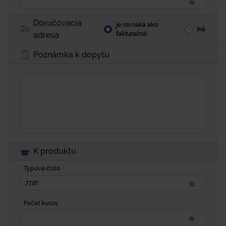
Doručovacia
je rovnaká ako
Iná
adresa
fakturačná
Poznámka k dopytu
K produktu
Typové číslo
Počet kusov