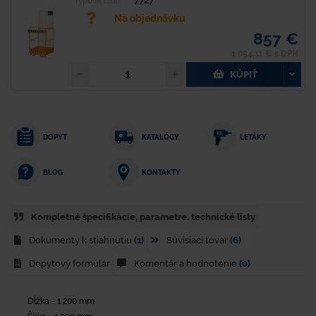
7727
Typové číslo
Na objednávku
857 €
1 054,11 € s DPH
KÚPIŤ
DOPYT
KATALÓGY
LETÁKY
KONTAKTY
BLOG
Kompletné špecifikácie, parametre. technické listy
Dokumenty k stiahnutiu
(1)
Súvisiaci tovar
(6)
Dopytový formulár
Komentár a hodnotenie
(0)
Dĺžka - 1 200 mm