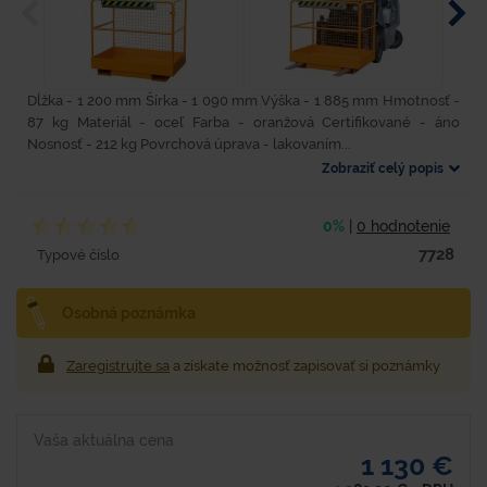
Dĺžka - 1 200 mm Šírka - 1 090 mm Výška - 1 885 mm Hmotnosť -
87 kg Materiál - oceľ Farba - oranžová Certifikované - áno
Nosnosť - 212 kg Povrchová úprava - lakovaním...
Zobraziť celý popis
0%
|
0 hodnotenie
7728
Typové číslo
Osobná poznámka
Zaregistrujte sa
a získate možnosť zapisovať si poznámky
Vaša aktuálna cena
1 130 €