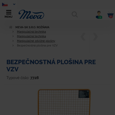
0
MENU
0
MEVA-SK S.R.O. ROŽŇAVA
Manipulačná technika
Manipulačná technika
Manipulačné zdvižné plošiny
Bezpečnostná plošina pre VZV
BEZPEČNOSTNÁ PLOŠINA PRE
VZV
Typové číslo:
7728