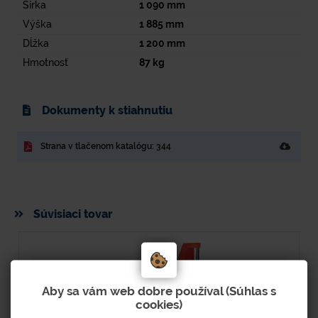
Šírka
1 090
mm
Výška
1 885
mm
Dĺžka
1 200
mm
Hmotnosť
87
kg
Dokumenty k stiahnutiu
Strana v tlačenom katalógu: 344
Súvisiaci tovar
Aby sa vám web dobre používal (Súhlas s
cookies)