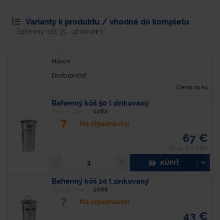
Varianty k produktu / vhodné do kompletu
Bahenný kôš 35 l zinkovaný
Názov
Dostupnosť
Cena za ks
Bahenný kôš 50 l zinkovaný
1082
Typové číslo
Na objednávku
67 €
82,41 € s DPH
KÚPIŤ
Bahenný kôš 10 l zinkovaný
1088
Typové číslo
Na objednávku
43 €