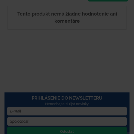
Tento produkt nemá žiadne hodnotenie ani
komentáre
PRIHLÁSENIE DO NEWSLETTERU
Nenechajte si újsť novinky
Odoslať