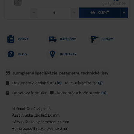
52,89 € s DPH
KÚPIŤ
DOPYT
KATALÓGY
LETÁKY
KONTAKTY
BLOG
Kompletné špecifikácie, parametre. technické listy
Dokumenty k stiahnutiu
(0)
Súvisiaci tovar
(5)
Dopytový formulár
Komentár a hodnotenie
(0)
Materiál: Oceľový plech
Plášť (hrúbka plechu): 1,5 mm
Háky guľatina s priemerom: 14 mm
Horná obruč (hrúbka plechu): 2 mm