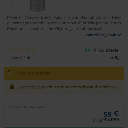
Materiál: Oceľový plech Plášť (hrúbka plechu): 1,5 mm Háky
guľatina s priemerom: 14 mm Horná obruč (hrúbka plechu): 2 mm
Dno (hrúbka plechu): 2 mm Objem: 35 l Hmotnosť (cca):...
Zobraziť celý popis
0%
|
0 hodnotenie
1085
Typové číslo
Osobná poznámka
Zaregistrujte sa
a získate možnosť zapisovať si poznámky
Vaša aktuálna cena
59 €
72,57
€
s DPH