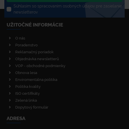
Súhlasím so spracovaním osobných údajov pre zasielanie
newsletterov
UŽITOČNÉ INFORMÁCIE
O nás
Poradenstvo
Reklamačný poriadok
Objednávka newsletterů
VOP - obchodné podmienky
Obnova lesa
Enviromentálna politika
Politika kvality
ISO certifikáty
Zelená linka
Dopytový formulár
ADRESA