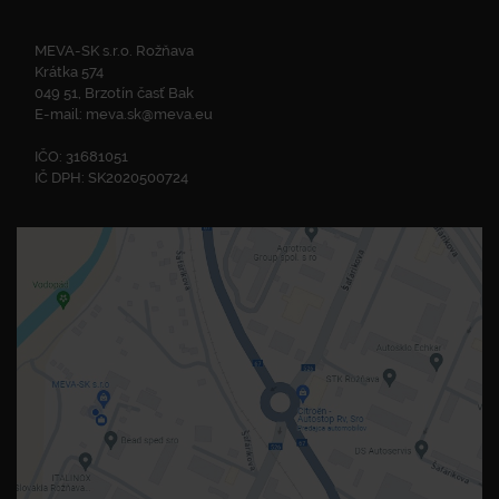
MEVA-SK s.r.o. Rožňava
Krátka 574
049 51, Brzotín časť Bak
E-mail:
meva.sk@meva.eu
IČO: 31681051
IČ DPH: SK2020500724