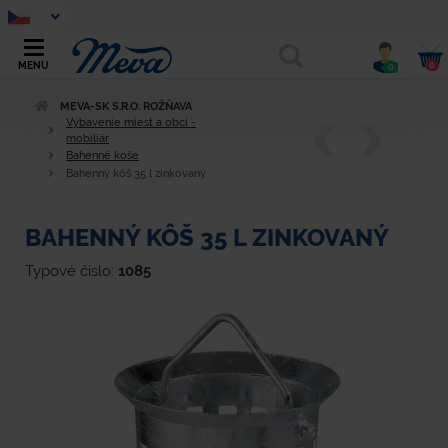
0
MENU
0
MEVA-SK S.R.O. ROŽŇAVA
Vybavenie miest a obcí -
mobiliár
Bahenné koše
Bahenný kôš 35 l zinkovaný
BAHENNÝ KÔŠ 35 L ZINKOVANÝ
Typové číslo:
1085