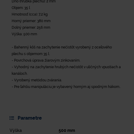
Dno (hrúbka plechu): 2 mm
Objem: 35 l
Hmotnosť (cca): 7,2 kg
Horný priemer: 380 mm
Dolný priemer: 256 mm
Výška: 500 mm
- Bahenný kôš na zachytenie nečistôt vyrobený z oceľového
plechu s objemom 35 l.
- Povrchová úprava žiarovým zinkovaním.
- Vyhodný na zachytenie hrubých nečistôt v uličných vpustiach a
kanáloch.
- Vyrobený metódou zvárania.
- Pre ľahšiu manipuláciu je vybavený horným aj spodným hákom..
Parametre
Výška
500
mm