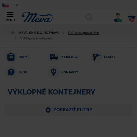
0
MENU
0
MEVA-SK S.R.O. ROŽŇAVA
Poľnohospodárstvo
Výklopné kontejnery
DOPYT
KATALÓGY
LETÁKY
KONTAKTY
BLOG
VÝKLOPNÉ KONTEJNERY
ZOBRAZIŤ FILTRE