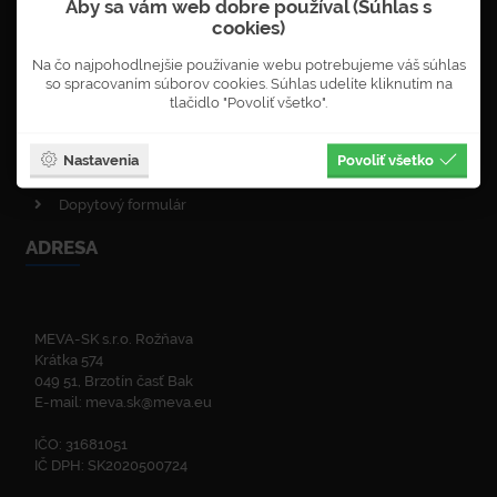
Aby sa vám web dobre používal (Súhlas s
Objednávka newsletterů
cookies)
VOP - obchodné podmienky
Na čo najpohodlnejšie používanie webu potrebujeme váš súhlas
Obnova lesa
so spracovaním súborov cookies. Súhlas udelíte kliknutím na
Enviromentálna politika
tlačidlo "Povoliť všetko".
Politika kvality
ISO certifikáty
Nastavenia
Povoliť všetko
Zelená linka
Dopytový formulár
ADRESA
MEVA-SK s.r.o. Rožňava
Krátka 574
049 51, Brzotín časť Bak
E-mail:
meva.sk@meva.eu
IČO: 31681051
IČ DPH: SK2020500724