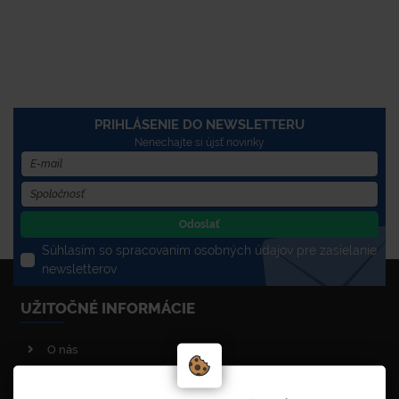
PRIHLÁSENIE DO NEWSLETTERU
Nenechajte si újsť novinky
Odoslať
Súhlasím so spracovaním osobných údajov pre zasielanie
newsletterov
UŽITOČNÉ INFORMÁCIE
O nás
Poradenstvo
Reklamačný poriadok