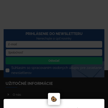
PRIHLÁSENIE DO NEWSLETTERU
Nenechajte si újsť novinky
Odoslať
Súhlasím so spracovaním osobných údajov pre zasielanie
newsletterov
UŽITOČNÉ INFORMÁCIE
O nás
Poradenstvo
Reklamačný poriadok