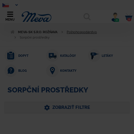
0
MENU
0
MEVA-SK S.R.O. ROŽŇAVA
Poľnohospodárstvo
Sorpční prostředky
DOPYT
KATALÓGY
LETÁKY
KONTAKTY
BLOG
SORPČNÍ PROSTŘEDKY
ZOBRAZIŤ FILTRE