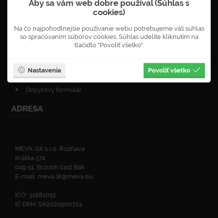
Aby sa vám web dobre používal (Súhlas s
Objednávka newsletterů
cookies)
VOP - obchodné podmienky
Na čo najpohodlnejšie používanie webu potrebujeme váš súhlas
Obnova lesa
so spracovaním súborov cookies. Súhlas udelíte kliknutím na
Enviromentálna politika
tlačidlo "Povoliť všetko".
Politika kvality
ISO certifikáty
Nastavenia
Povoliť všetko
Zelená linka
Dopytový formulár
ADRESA
MEVA-SK s.r.o. Rožňava
Krátka 574
049 51, Brzotín časť Bak
E-mail:
meva.sk@meva.eu
IČO: 31681051
IČ DPH: SK2020500724