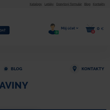
Katalogy
Letáky
Dopytový formulár
Blog
Kontakty
0
Môj účet
€
DAŤ
0
0
BLOG
KONTAKTY
RAVINY