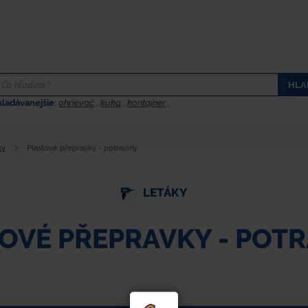
HLA
hladávanejšie:
ohrievač
,
kuka
,
kontajner
,
ky
Plastové přepravky - potraviny
LETÁKY
OVÉ PŘEPRAVKY - POT