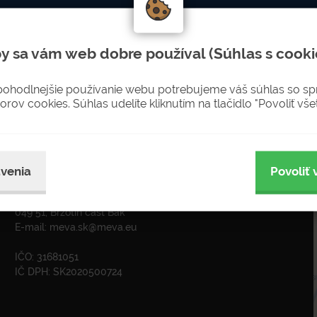
LETTERU
Nenechajte si újsť novinky
y sa vám web dobre používal (Súhlas s cooki
sobných údajov pre zasielanie newsletterov
pohodlnejšie používanie webu potrebujeme váš súhlas so s
orov cookies. Súhlas udelíte kliknutím na tlačidlo "Povoliť všet
ADRESA
venia
Povoliť 
MEVA-SK s.r.o. Rožňava
Krátka 574
049 51, Brzotín časť Bak
E-mail:
meva.sk@meva.eu
IČO: 31681051
IČ DPH: SK2020500724