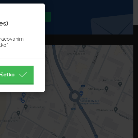
Odoslať
es)
pracovaním
ko".
všetko