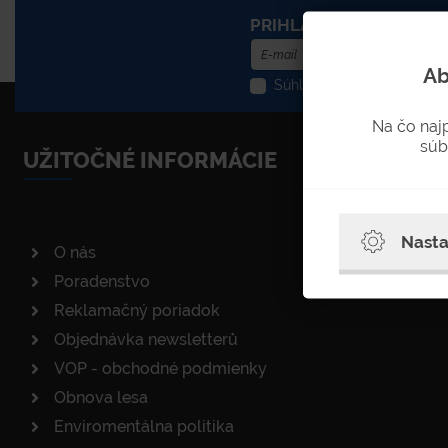
PRIHLÁSENIE DO NEWS
Ab
Súhlasím so spracovaním o
Na čo naj
súb
UŽITOČNÉ INFORMÁCIE
Nasta
O nás
Poradenstvo
Reklamačný poriadok
Objednávka newsletterů
VOP - obchodné podmienky
Obnova lesa
Enviromentálna politika