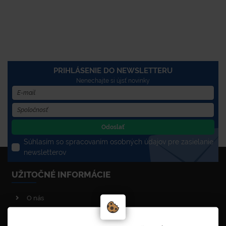
PRIHLÁSENIE DO NEWSLETTERU
Nenechajte si újsť novinky
Odoslať
Súhlasím so spracovaním osobných údajov pre zasielanie
newsletterov
UŽITOČNÉ INFORMÁCIE
O nás
Poradenstvo
Reklamačný poriadok