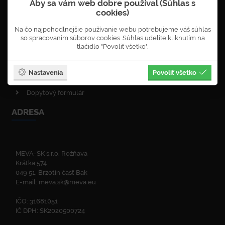
Aby sa vám web dobre používal (Súhlas s
Objednávka newsletterů
cookies)
VOP - obchodné podmienky
Na čo najpohodlnejšie používanie webu potrebujeme váš súhlas
Obnova lesa
so spracovaním súborov cookies. Súhlas udelíte kliknutím na
Enviromentálna politika
tlačidlo "Povoliť všetko".
Politika kvality
ISO certifikáty
Nastavenia
Povoliť všetko
Zelená linka
Dopytový formulár
ADRESA
MEVA-SK s.r.o. Rožňava
Krátka 574
049 51, Brzotín časť Bak
E-mail:
meva.sk@meva.eu
IČO: 31681051
IČ DPH: SK2020500724