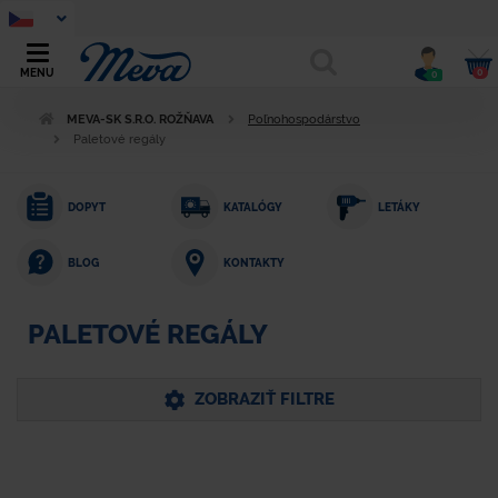
0
MENU
0
MEVA-SK S.R.O. ROŽŇAVA
Poľnohospodárstvo
Paletové regály
DOPYT
KATALÓGY
LETÁKY
KONTAKTY
BLOG
PALETOVÉ REGÁLY
ZOBRAZIŤ FILTRE