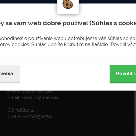
LETTERU
Nenechajte si újsť novinky
y sa vám web dobre používal (Súhlas s cooki
sobných údajov pre zasielanie newsletterov
pohodlnejšie používanie webu potrebujeme váš súhlas so s
orov cookies. Súhlas udelíte kliknutím na tlačidlo "Povoliť všet
ADRESA
venia
Povoliť 
MEVA-SK s.r.o. Rožňava
Krátka 574
049 51, Brzotín časť Bak
E-mail:
meva.sk@meva.eu
IČO: 31681051
IČ DPH: SK2020500724