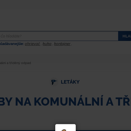
HLA
hladávanejšie:
ohrievač
,
kuka
,
kontajner
,
lní a tříděný odpad
LETÁKY
Y NA KOMUNÁLNÍ A TŘ