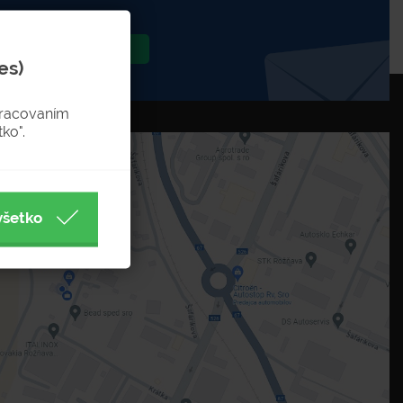
Odoslať
es)
pracovaním
ko".
všetko