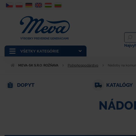
VÝROBKY PREVERENÉ GENERÁCIAMI
Najvy
VŠETKY KATEGÓRIE
MEVA-SK S.R.O. ROŽŇAVA
Poľnohospodárstvo
Nádoby na komuná
DOPYT
KATALÓGY
NÁDOB