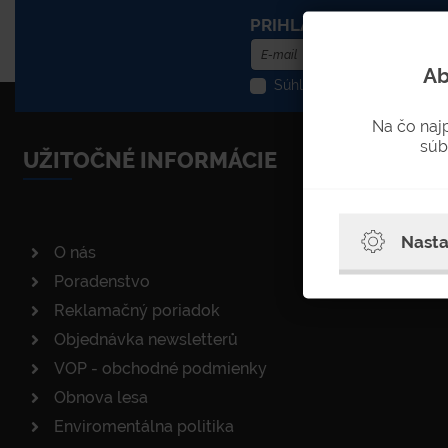
PRIHLÁSENIE DO NEWS
Ab
Súhlasím so spracovaním o
Na čo naj
súb
UŽITOČNÉ INFORMÁCIE
Nasta
O nás
Poradenstvo
Reklamačný poriadok
Objednávka newsletterů
VOP - obchodné podmienky
Obnova lesa
Enviromentálna politika