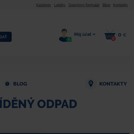
Katalogy
Letáky
Dopytový formulár
Blog
Kontakty
0
Môj účet
€
DAŤ
0
0
BLOG
KONTAKTY
ÍDĚNÝ ODPAD